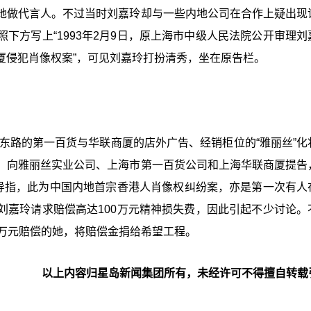
她做代言人。不过当时刘嘉玲却与一些内地公司在合作上疑出现
下方写上“1993年2月9日，原上海市中级人民法院公开审理刘
厦侵犯肖像权案”，可见刘嘉玲打扮清秀，坐在原告栏。
京东路的第一百货与华联商厦的店外广告、经销柜位的“雅丽丝”化
，向雅丽丝实业公司、上海市第一百货公司和上海华联商厦提告
报导指，此为中国内地首宗香港人肖像权纠纷案，亦是第一次有人
刘嘉玲请求赔偿高达100万元精神损失费，因此引起不少讨论。
0万元赔偿的她，将赔偿金捐给希望工程。
以上内容归星岛新闻集团所有，未经许可不得擅自转载