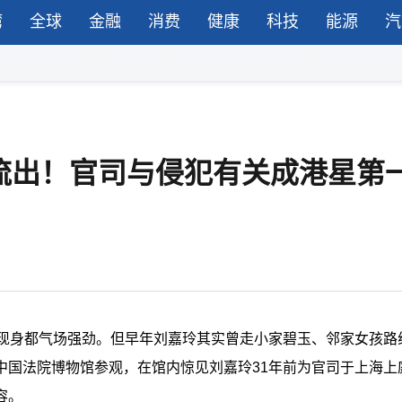
湾
全球
金融
消费
健康
科技
能源
汽
流出！官司与侵犯有关成港星第
次现身都气场强劲。但早年刘嘉玲其实曾走小家碧玉、邻家女孩路
中国法院博物馆参观，在馆内惊见刘嘉玲31年前为官司于上海上
容。