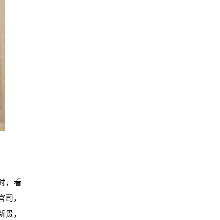
时，看
官司，
新贵，