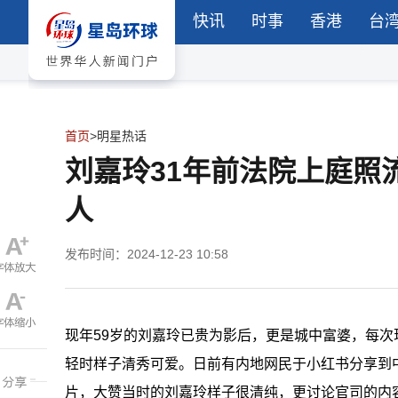
快讯
时事
香港
台
首页
>
明星热话
刘嘉玲31年前法院上庭照
人
发布时间：2024-12-23 10:58
现年59岁的刘嘉玲已贵为影后，更是城中富婆，每
轻时样子清秀可爱。日前有内地网民于小红书分享到
片，大赞当时的刘嘉玲样子很清纯，更讨论官司的内