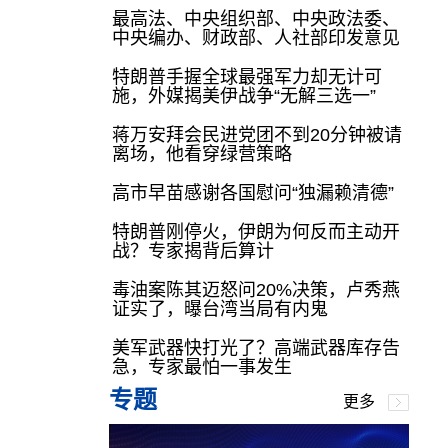
最高法、中央组织部、中央政法委、
中央编办、财政部、人社部印发意见
特朗普手握全球最强军力却无计可
施，外媒揭美伊战争“无解三选一”
蒋万安拜会民进党团不到20分钟被请
离场，他看穿绿营策略
高市早苗感谢各国慰问“独漏赖清德”
特朗普刚停火，伊朗为何反而主动开
战？专家揭背后算计
毒油案陈其迈怒问20%决策，卢秀燕
证实了，曝台湾当局有内鬼
美军武器快打光了？高端武器库存告
急，专家最怕一事发生
专题
更多