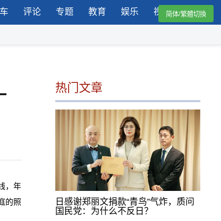
车
评论
专题
教育
娱乐
视频
简体/繁體切換
热门文章
一
线，年
日感谢郑丽文捐款“青鸟”气炸，质问
庭的照
国民党：为什么不反日？