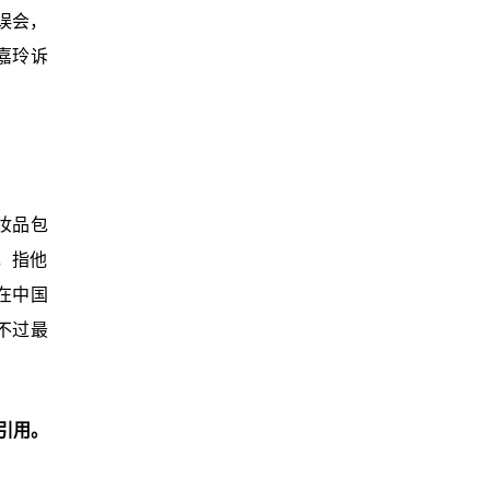
误会，
嘉玲诉
妆品包
，指他
在中国
不过最
引用。