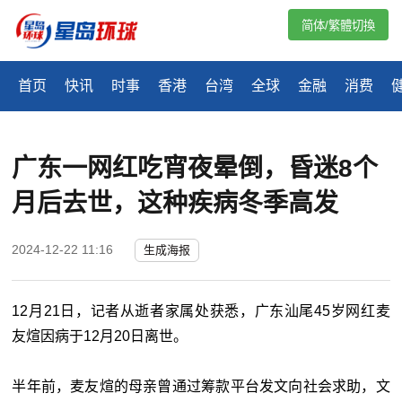
简体/繁體切換
首页
快讯
时事
香港
台湾
全球
金融
消费
广东一网红吃宵夜晕倒，昏迷8个
月后去世，这种疾病冬季高发
2024-12-22 11:16
生成海报
12月21日，记者从逝者家属处获悉，广东汕尾45岁网红麦
友煊因病于12月20日离世。
半年前，麦友煊的母亲曾通过筹款平台发文向社会求助，文