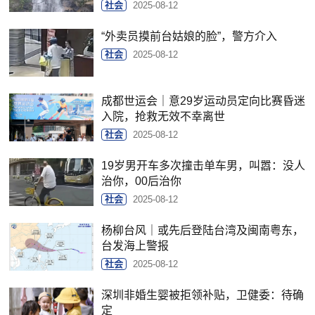
社会
2025-08-12
“外卖员摸前台姑娘的脸”，警方介入
社会
2025-08-12
成都世运会｜意29岁运动员定向比赛昏迷
入院，抢救无效不幸离世
社会
2025-08-12
19岁男开车多次撞击单车男，叫嚣：没人
治你，00后治你
社会
2025-08-12
杨柳台风｜或先后登陆台湾及闽南粤东，
台发海上警报
社会
2025-08-12
深圳非婚生婴被拒领补贴，卫健委：待确
定