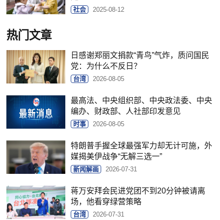
社会
2025-08-12
热门文章
日感谢郑丽文捐款“青鸟”气炸，质问国民
党：为什么不反日？
台湾
2026-08-05
最高法、中央组织部、中央政法委、中央
编办、财政部、人社部印发意见
时事
2026-08-05
特朗普手握全球最强军力却无计可施，外
媒揭美伊战争“无解三选一”
新闻解画
2026-07-31
蒋万安拜会民进党团不到20分钟被请离
场，他看穿绿营策略
台湾
2026-07-31