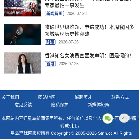
专家最怕一事发生
新闻解画
2026-07-28
攻破世界级难题、申遗成功！本周我国多
领域实现历史性突破
时事
2026-07-26
香港知名女演员宣萱发声明：图是假的！
香港
2026-07-25
关于我们
网站地图
诚聘英才
联系方式
意见反馈
隐私保护
新媒体矩阵
本网站内容归星岛新闻集团所有，任何单位以及个人未经许可，不得擅
返回
转载引用。
顶部
星岛环球网版权所有 Copyright © 2005-2026 Stnn.cc All Rights