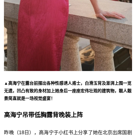
▲高海宁在露台前摆出各种性感诱人甫士，白滑玉背及澎湃上围一览
无遗，凹凸有致的身材加上她身后一座座宏伟壮观的建筑物，靓人靓
景简直就是一场视觉盛宴！
高海宁吊带低胸露背晚装上阵
昨晚（18日），高海宁于小红书上分享了她在北京出席国剧