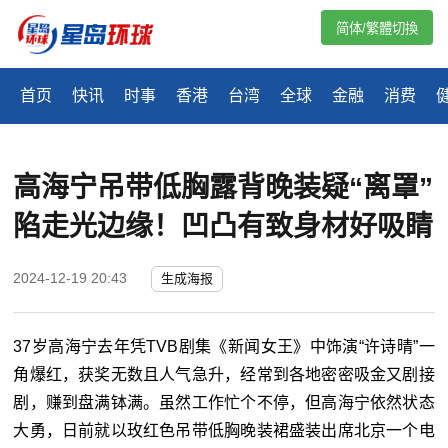
简体/繁體切換
首页
快讯
时事
香港
台湾
全球
金融
消费
高海宁吊带低胸露背晚装疑“离罩”
陷走光边缘！凹凸有致身材好吸睛
2024-12-19 20:43
生成海报
37岁高海宁去年凭TVB剧集《新闻女王》中饰演“许诗晴”一
角爆红，获奖无数且人气急升，经常到各地密密吸金又剧接
剧，赚到盘满钵满。虽然工作忙个不停，但高海宁依然状态
大勇，日前就以玫红色吊带低胸晚装裙盛装出席北京一个电