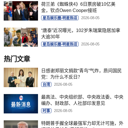
荷兰弟《蜘蛛侠4》6日票房破10亿美
金，钦点Owen Cooper接班
星岛娱乐圈-明星热话
2026-08-05
“唐泰”近况曝光，102岁朱瑞棠隐居加拿
大逾30年
星岛娱乐圈-明星热话
2026-08-05
热门文章
日感谢郑丽文捐款“青鸟”气炸，质问国民
党：为什么不反日？
台湾
2026-08-05
最高法、中央组织部、中央政法委、中央
编办、财政部、人社部印发意见
时事
2026-08-05
特朗普手握全球最强军力却无计可施，外