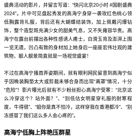
盛典活动的影片，并留言写道：“快闪北京20小时 #国剧盛典
2024”。片中可见盘起秀发的高海宁身穿一袭玫红色桃心领
低胸露背礼服，背后还有大蝴蝶结装饰，加上佩戴闪爆钻
饰，整个造型既充满少女的甜美气息，又不失雍容华贵。高
海宁在露台前摆出各种性感诱人甫士，白滑玉背及澎湃上围
一览无遗，凹凸有致的身材加上她身后一座座宏伟壮观的建
筑物，靓人靓景简直就是一场视觉盛宴！
不过在高海宁搔首弄姿期间，就有眼利网民留意到高海宁似
乎因晚装胸垫太大或剪裁未够合身而出现“离罩”情况，十分
“危险”！影片曝光后就有不少粉丝担心高海宁受寒：“北京这
么冷穿这个？站外面？”、“别低估女明星穿礼服的耐寒程
度，牛得很”、“姐你是真不怕冷，这样穿我在香港都冷”、“别
冻感冒了我们这么多人会心疼的”。
高海宁低胸上阵艳压群星