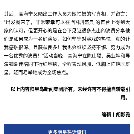
其后，高海宁又晒出工作人员为她拍摄的写真相，并留言：
“出发图来了，非常荣幸可以在 #国剧盛典 的舞台上得到大
家的认可，但更开心的是在台下见证很多杰出的演员分享他
们是如何成为一名好演员，如何坚守对演戏的热忱，真的让
我感触很深、且获益良多！我也会继续坚持不懈、努力成为
一名优秀的演员！”活动当晚，高海宁在陈山聪、吴业坤和导
演锺澍佳陪同下行红地毯，全程表现风骚，低胸上阵艳压群
星，轻而易举地成为全场焦点。
以上内容归星岛新闻集团所有，未经许可不得擅自转载引
用。
编辑︱胡影雅
更多
明星热话
资讯