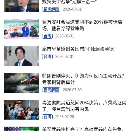
媒揭美伊战争“无解三选一”
新闻解画
2026-07-31
蒋万安拜会民进党团不到20分钟被请离
场，他看穿绿营策略
台湾
2026-07-31
高市早苗感谢各国慰问“独漏赖清德”
台湾
2026-07-31
特朗普刚停火，伊朗为何反而主动开战？
专家揭背后算计
新闻解画
2026-07-30
毒油案陈其迈怒问20%决策，卢秀燕证实
了，曝台湾当局有内鬼
台湾
2026-07-28
美军武器快打光了？高端武器库存告急，