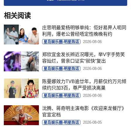
相关阅读
庄思明最爱杨明够单纯：佢好易畀人呃同
利用，爆老公曾经唔定性晚晚有约
星岛娱乐圈-明星热话
2026-08-06
郑欣宜金发长辫近况曝光，举V字手势笑
容灿烂，曾亲口证实“就快”复出
星岛娱乐圈-明星热话
2026-08-06
陈曼娜效力TVB逾廿年，月薪仅约万元倾
续约只加3百，尊严受损决离巢
星岛娱乐圈-明星热话
2026-08-06
沈腾、蒋奇明主演电影《欢迎来龙餐厅》
官宣定档
星岛娱乐圈-明星热话
2026-08-05