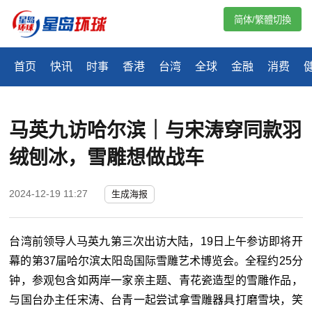
简体/繁體切換
首页
快讯
时事
香港
台湾
全球
金融
消费
马英九访哈尔滨｜与宋涛穿同款羽
绒刨冰，雪雕想做战车
2024-12-19 11:27
生成海报
台湾前领导人马英九第三次出访大陆，19日上午参访即将开
幕的第37届哈尔滨太阳岛国际雪雕艺术博览会。全程约25分
钟，参观包含如两岸一家亲主题、青花瓷造型的雪雕作品，
与国台办主任宋涛、台青一起尝试拿雪雕器具打磨雪块，笑