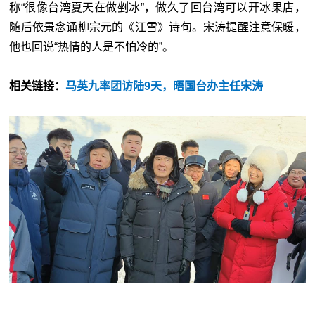
称“很像台湾夏天在做剉冰”，做久了回台湾可以开冰果店，
随后依景念诵柳宗元的《江雪》诗句。宋涛提醒注意保暖，
他也回说“热情的人是不怕冷的”。
相关链接：
马英九率团访陆9天，晤国台办主任宋涛