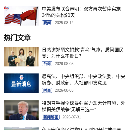
中美发布联合声明：双方再次暂停实施
24%的关税90天
要闻
2025-08-12
热门文章
日感谢郑丽文捐款“青鸟”气炸，质问国民
党：为什么不反日？
台湾
2026-08-05
最高法、中央组织部、中央政法委、中央
编办、财政部、人社部印发意见
时事
2026-08-05
特朗普手握全球最强军力却无计可施，外
媒揭美伊战争“无解三选一”
新闻解画
2026-07-31
蒋万安拜会民进党团不到20分钟被请离