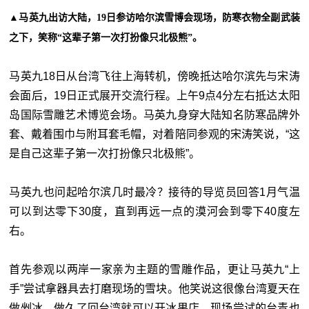
▲马英九出访大陆，19日参访哈尔滨雪博会现场，防寒衣物全副武装
之下，笑称“这辈子第一次打扮像只北极熊”。
马英九18日从台湾飞往上海转机，傍晚抵达哈尔滨先与宋涛
会面后，19日正式展开交流行程。上午9点4分左右抵达太阳
岛国际雪雕艺术博览会场。马英九身穿大陆知名防寒品牌外
套、戴着围巾与附耳套毛帽，对着陪同参观的宋涛笑说，“这
是自己这辈子第一次打扮像只北极熊”。
马英九也问起哈尔滨几时最冷？接待的导览员回答1月气温
可以到达零下30度，直到再远一点的漠河会到零下40度左
右。
首先参观以两岸一家亲为主题的雪雕作品，更让马英九“上
手”尝试拿器具去打磨现场的雪块。他笑说这很像台湾夏天在
做剉冰，做久了回台湾就可以开冰果店。现场尝试的台青也