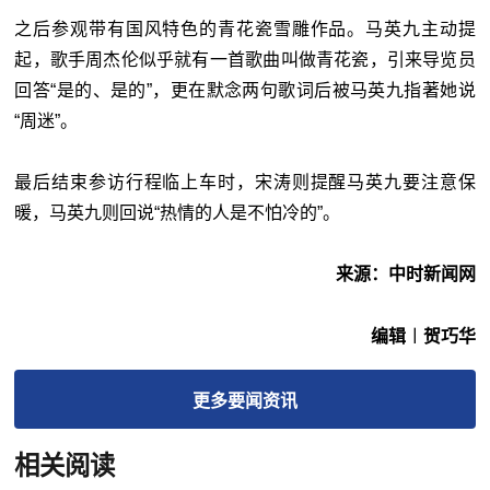
之后参观带有国风特色的青花瓷雪雕作品。马英九主动提
起，歌手周杰伦似乎就有一首歌曲叫做青花瓷，引来导览员
回答“是的、是的”，更在默念两句歌词后被马英九指著她说
“周迷”。
最后结束参访行程临上车时，宋涛则提醒马英九要注意保
暖，马英九则回说“热情的人是不怕冷的”。
来源：中时新闻网
编辑︱贺巧华
更多
要闻
资讯
相关阅读