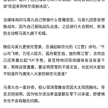
说“欢迎来到哈尔滨剉冰店”。
当媒体询问马英九自己想做什么雪雕造型，马英九回答说想
做战车，因为自己是陆战队出身。之后进行大合照时，宋涛
则主动帮马英九摘下毛帽。
随后马英九更依托雪景，念诵起柳宗元的《江雪》诗句，“千
山鸟飞绝，万径人踪灭，孤舟簑笠翁，独钓寒江雪”，念完自
己还笑着比起“YA”手势。甚至特地问现场媒体有没有录下
来，笑称这很重要，要证明赏雪的不是文盲，也反问大家知
不知道作为唐宋八大家的柳宗元是谁？
马英九也一度好奇，担心现场雪雕会否因大太阳而融化。导
览员则说明，因为哈尔滨当季温度都在零下10多度，即便晴
天也不会有融化问题。