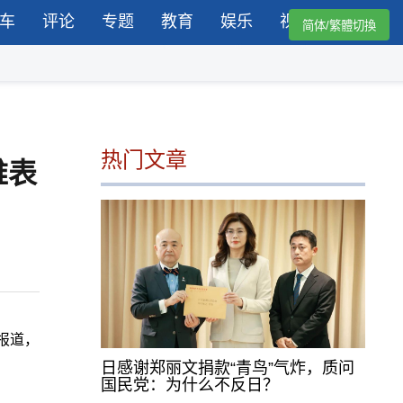
车
评论
专题
教育
娱乐
视频
简体/繁體切換
热门文章
难表
报道，
日感谢郑丽文捐款“青鸟”气炸，质问
国民党：为什么不反日？