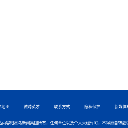
站地图
诚聘英才
联系方式
隐私保护
新媒体
站内容归星岛新闻集团所有，任何单位以及个人未经许可，不得擅自转载