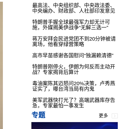
最高法、中央组织部、中央政法委、
中央编办、财政部、人社部印发意见
特朗普手握全球最强军力却无计可
施，外媒揭美伊战争“无解三选一”
蒋万安拜会民进党团不到20分钟被请
离场，他看穿绿营策略
高市早苗感谢各国慰问“独漏赖清德”
特朗普刚停火，伊朗为何反而主动开
战？专家揭背后算计
毒油案陈其迈怒问20%决策，卢秀燕
证实了，曝台湾当局有内鬼
美军武器快打光了？高端武器库存告
急，专家最怕一事发生
专题
更多