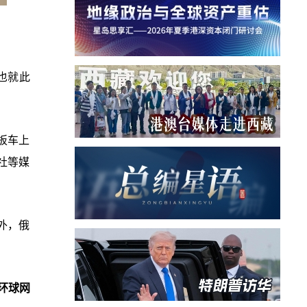
也就此
板车上
社等媒
外，俄
环球网