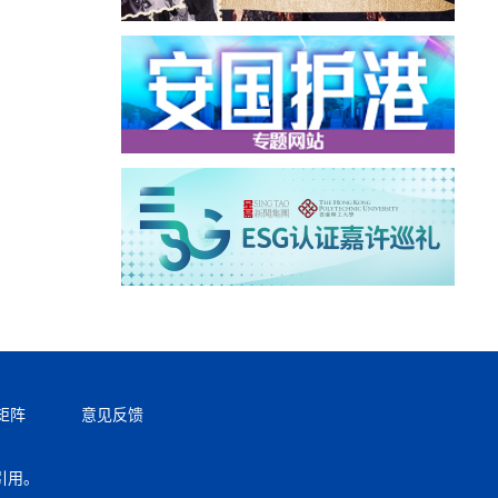
矩阵
意见反馈
引用。
返回顶部