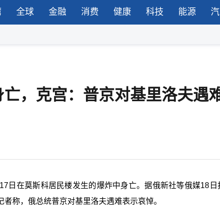
湾
全球
金融
消费
健康
科技
能源
汽
身亡，克宫：普京对基里洛夫遇
17日在莫斯科居民楼发生的爆炸中身亡。据俄新社等俄媒18日
记者称，俄总统普京对基里洛夫遇难表示哀悼。