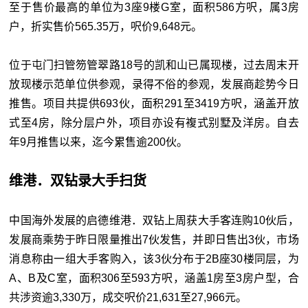
至于售价最高的单位为3座9楼G室，面积586方呎，属3房
户，折实售价565.35万，呎价9,648元。
位于屯门扫管笏管翠路18号的凯和山已属现楼，过去周末开
放现楼示范单位供参观，录得不俗的参观，发展商趁势今日
推售。项目共提供693伙，面积291至3419方呎，涵盖开放
式至4房，除分层户外，项目亦设有複式别墅及洋房。自去
年9月推售以来，迄今累售逾200伙。
维港．双钻录大手扫货
中国海外发展的启德维港．双钻上周获大手客连购10伙后，
发展商乘势于昨日限量推出7伙发售，并即日售出3伙，市场
消息称由一组大手客购入，该3伙分布于2B座30楼同层，为
A、B及C室，面积306至593方呎，涵盖1房至3房户型，合
共涉资逾3,330万，成交呎价21,631至27,966元。