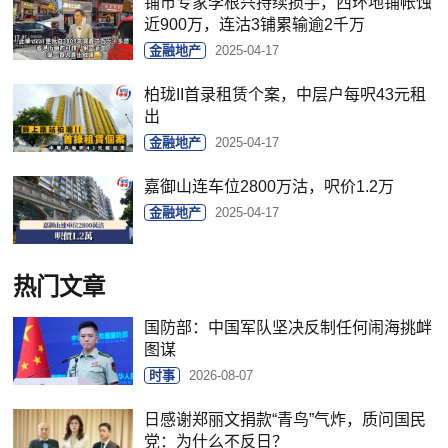
铺市专家李根兴持续损手，西环地铺帐蚀
近900万，连沽3铺累输逾2千万
金融地产
2025-04-17
柏珑II首录租赁个案，中层户每呎43元租
出
金融地产
2025-04-17
嘉御山连车位2800万沽，呎价1.2万
金融地产
2025-04-17
热门文章
国防部：中国军队坚决反制任何闹海挑衅
图谋
时事
2026-08-07
日感谢郑丽文捐款“青鸟”气炸，质问国民
党：为什么不反日？