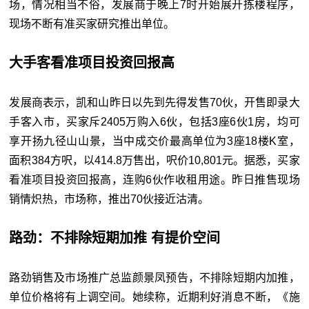
场，情况相当不俗，发展商于晚上7时开始展开拣楼程序，
现场不断有准买家研究推出单位。
大手客看准项目投资回报高
发展商表示，凯和山昨日以先到先得发售70伙，开售即录大
手客入市，买家斥2405万购入6伙，包括3座6伙1房，均可
享开扬九径山山景，当中成交价最高单位为3座18楼K室，
面积384方呎，以414.8万售出，呎价10,801元。据悉，买家
看准项目投资回报高，连购6伙作收租用途。昨日推售现场
销情炽热，市场称，推出70伙接近沽清。
路劲：不排除短期加推 有提价空间
路劲销售及市场推广总监颜景凤预告，不排除短期内加推，
单位价格将有上调空间。她续称，近期利好消息不断，《施