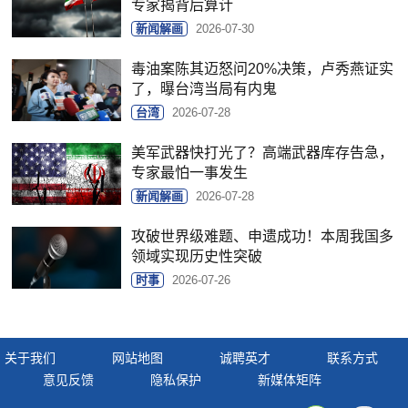
专家揭背后算计
新闻解画
2026-07-30
毒油案陈其迈怒问20%决策，卢秀燕证实
了，曝台湾当局有内鬼
台湾
2026-07-28
美军武器快打光了？高端武器库存告急，
专家最怕一事发生
新闻解画
2026-07-28
攻破世界级难题、申遗成功！本周我国多
领域实现历史性突破
时事
2026-07-26
关于我们
网站地图
诚聘英才
联系方式
意见反馈
隐私保护
新媒体矩阵