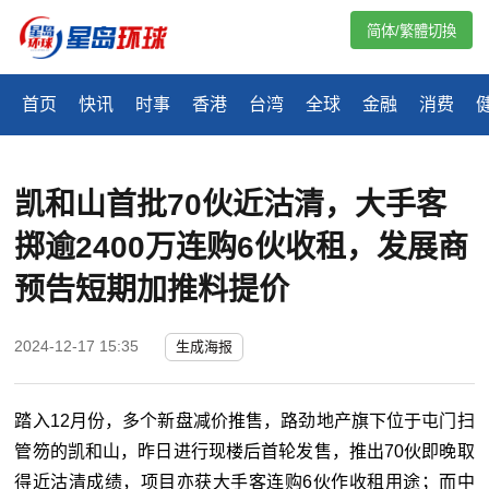
简体/繁體切換
首页
快讯
时事
香港
台湾
全球
金融
消费
凯和山首批70伙近沽清，大手客
掷逾2400万连购6伙收租，发展商
预告短期加推料提价
2024-12-17 15:35
生成海报
踏入12月份，多个新盘减价推售，路劲地产旗下位于屯门扫
管笏的凯和山，昨日进行现楼后首轮发售，推出70伙即晚取
得近沽清成绩，项目亦获大手客连购6伙作收租用途；而中