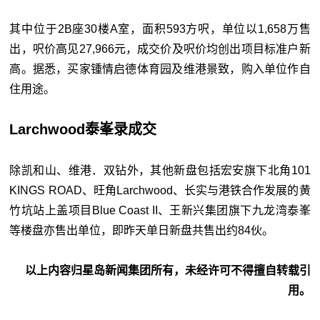
其中位于2B座30楼A室，面积593方呎，单位以1,658万售
出，呎价高见27,966元，成交价及呎价均创出项目标准户新
高。据悉，买家锺情启德体育园及维港景致，购入单位作自
住用途。
Larchwood泰峯录成交
除凯和山、维港．双钻外，其他新盘包括宏安旗下北角101
KINGS ROAD、旺角Larchwood、长实与港铁合作发展的黄
竹坑站上盖项目Blue Coast II、王新兴集团旗下九龙湾泰峯
等楼盘亦售出单位，即昨天单日新盘共售出约84伙。
以上内容归星岛新闻集团所有，未经许可不得擅自转载引
用。