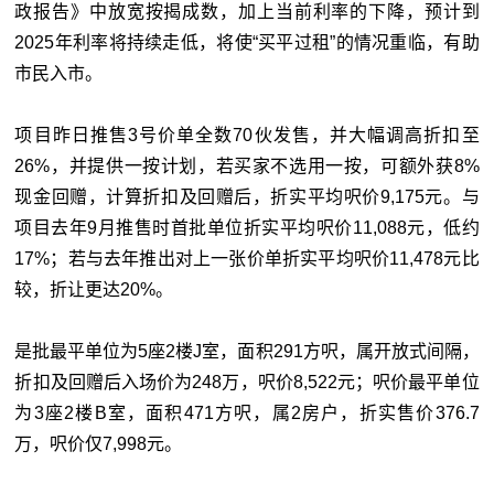
政报告》中放宽按揭成数，加上当前利率的下降，预计到
2025年利率将持续走低，将使“买平过租”的情况重临，有助
市民入市。
项目昨日推售3号价单全数70伙发售，并大幅调高折扣至
26%，并提供一按计划，若买家不选用一按，可额外获8%
现金回赠，计算折扣及回赠后，折实平均呎价9,175元。与
项目去年9月推售时首批单位折实平均呎价11,088元，低约
17%；若与去年推出对上一张价单折实平均呎价11,478元比
较，折让更达20%。
是批最平单位为5座2楼J室，面积291方呎，属开放式间隔，
折扣及回赠后入场价为248万，呎价8,522元；呎价最平单位
为3座2楼B室，面积471方呎，属2房户，折实售价376.7
万，呎价仅7,998元。