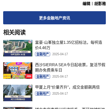
编辑︱胡影雅
更多
金融地产
资讯
相关阅读
富豪·山峯独立屋1.35亿招标沽，每呎造
价4.46万
金融地产
2025-04-17
西沙SIERRA SEA今日起收票，复活节假
期办免费乘车日
金融地产
2025-04-17
甲厦上月“价量齐升”，成交金额飙两倍
金融地产
2025-04-17