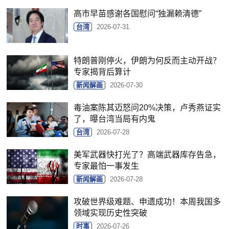
高市早苗感谢各国慰问“独漏赖清德”
台湾
2026-07-31
特朗普刚停火，伊朗为何反而主动开战？
专家揭背后算计
新闻解画
2026-07-30
毒油案陈其迈怒问20%决策，卢秀燕证实
了，曝台湾当局有内鬼
台湾
2026-07-28
美军武器快打光了？高端武器库存告急，
专家最怕一事发生
新闻解画
2026-07-28
攻破世界级难题、申遗成功！本周我国多
领域实现历史性突破
时事
2026-07-26