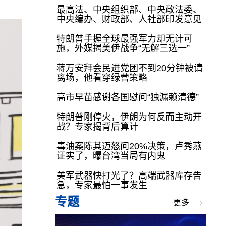
最高法、中央组织部、中央政法委、
中央编办、财政部、人社部印发意见
特朗普手握全球最强军力却无计可
施，外媒揭美伊战争“无解三选一”
蒋万安拜会民进党团不到20分钟被请
离场，他看穿绿营策略
高市早苗感谢各国慰问“独漏赖清德”
特朗普刚停火，伊朗为何反而主动开
战？专家揭背后算计
毒油案陈其迈怒问20%决策，卢秀燕
证实了，曝台湾当局有内鬼
美军武器快打光了？高端武器库存告
急，专家最怕一事发生
专题
更多