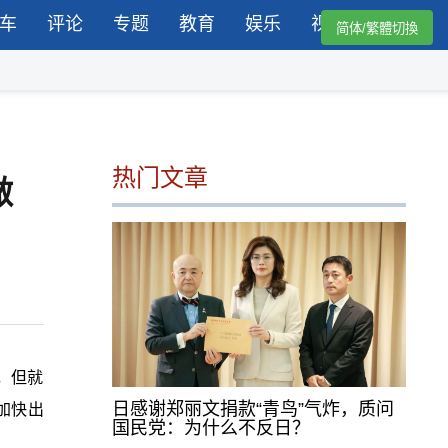
车
评论
专题
教育
娱乐
视频
简体/繁體切換
热门文章
做
者，但就
日感谢郑丽文捐款“青鸟”气炸，质问
加快出
国民党：为什么不反日？