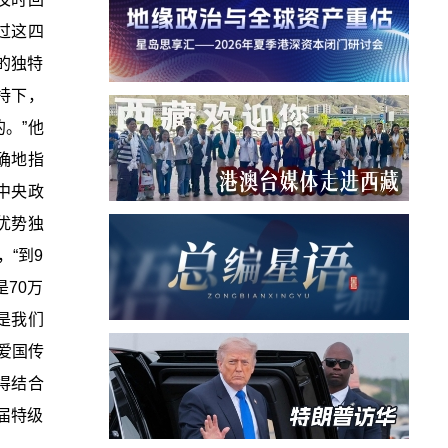
过这四
的独特
持下，
。”他
确地指
中央政
优势独
“到9
70万
是我们
爱国传
得结合
届特级