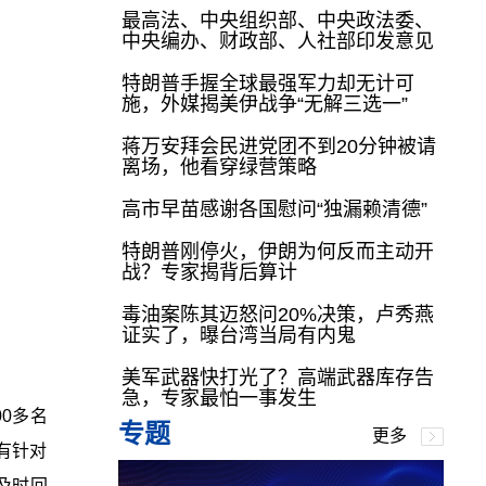
最高法、中央组织部、中央政法委、
中央编办、财政部、人社部印发意见
特朗普手握全球最强军力却无计可
施，外媒揭美伊战争“无解三选一”
蒋万安拜会民进党团不到20分钟被请
离场，他看穿绿营策略
高市早苗感谢各国慰问“独漏赖清德”
特朗普刚停火，伊朗为何反而主动开
战？专家揭背后算计
毒油案陈其迈怒问20%决策，卢秀燕
证实了，曝台湾当局有内鬼
美军武器快打光了？高端武器库存告
急，专家最怕一事发生
0多名
专题
更多
有针对
及时回