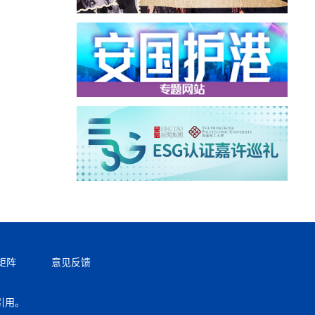
矩阵
意见反馈
引用。
返回顶部