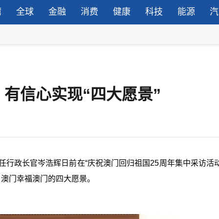
湾
全球
金融
消费
健康
科技
能源
汽
有信心实现“四大愿景”
任行政长官岑浩辉日前在“庆祝澳门回归祖国25周年集中采访活动
、澳门幸福澳门的四大愿景。