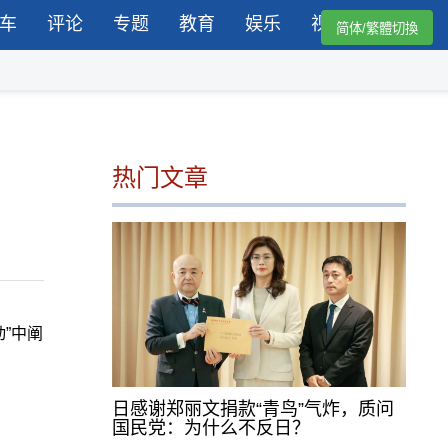
车
评论
专题
教育
娱乐
视频
简体/繁體切換
热门文章
”中阐
日感谢郑丽文捐款“青鸟”气炸，质问
国民党：为什么不反日？