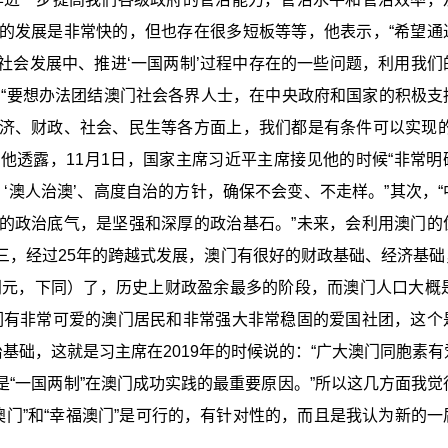
的发展是非常快的，但也存在很多短板等等，他表示，“希望通
社会发展中、推进‘一国两制’过程中存在的一些问题，利用我们
，“要想办法团结澳门社会各界人士，在中央政府和国家的积极支
济、财政、社会、民生等各方面上，我们都是有条件可以实现的
他透露，11月1日，国家主席习近平主席接见他的时候“非常明
‘澳人治澳’、高度自治的方针，确保不会变、不走样。”其次，“
的政治底气，是坚强和深厚的政治基石。”未来，会利用澳门的
，经过25年的跨越式发展，澳门有很好的财政基础、经济基础，
门元，下同）了，历史上财政盈余最多的阶段，而澳门人口大概是
们有非常可爱的澳门居民和非常强大非常稳固的爱国社团，这个
基础，这就是习主席在2019年的时候说的：“广大澳门同胞素有
“一国两制”在澳门成功实践的最重要原因。”所以这几方面我觉
化澳门”和“幸福澳门”是可行的，有针对性的，而且是我认为新的一