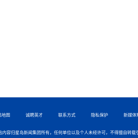
站地图
诚聘英才
联系方式
隐私保护
新媒体
站内容归星岛新闻集团所有，任何单位以及个人未经许可，不得擅自转载