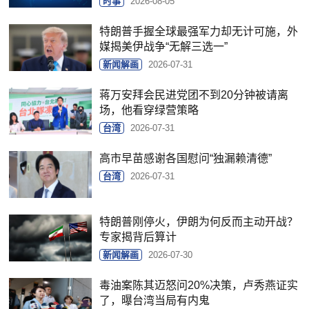
时事
2026-08-05
特朗普手握全球最强军力却无计可施，外
媒揭美伊战争“无解三选一”
新闻解画
2026-07-31
蒋万安拜会民进党团不到20分钟被请离
场，他看穿绿营策略
台湾
2026-07-31
高市早苗感谢各国慰问“独漏赖清德”
台湾
2026-07-31
特朗普刚停火，伊朗为何反而主动开战？
专家揭背后算计
新闻解画
2026-07-30
毒油案陈其迈怒问20%决策，卢秀燕证实
了，曝台湾当局有内鬼