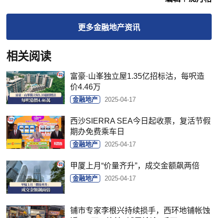
更多
金融地产
资讯
相关阅读
富豪·山峯独立屋1.35亿招标沽，每呎造
价4.46万
金融地产
2025-04-17
西沙SIERRA SEA今日起收票，复活节假
期办免费乘车日
金融地产
2025-04-17
甲厦上月“价量齐升”，成交金额飙两倍
金融地产
2025-04-17
铺市专家李根兴持续损手，西环地铺帐蚀