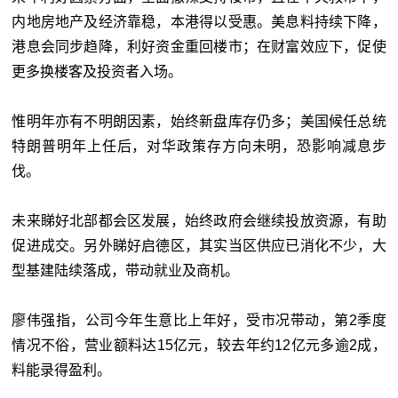
内地房地产及经济靠稳，本港得以受惠。美息料持续下降，
港息会同步趋降，利好资金重回楼市；在财富效应下，促使
更多换楼客及投资者入场。
惟明年亦有不明朗因素，始终新盘库存仍多；美国候任总统
特朗普明年上任后，对华政策存方向未明，恐影响减息步
伐。
未来睇好北部都会区发展，始终政府会继续投放资源，有助
促进成交。另外睇好启德区，其实当区供应已消化不少，大
型基建陆续落成，带动就业及商机。
廖伟强指，公司今年生意比上年好，受市况带动，第2季度
情况不俗，营业额料达15亿元，较去年约12亿元多逾2成，
料能录得盈利。