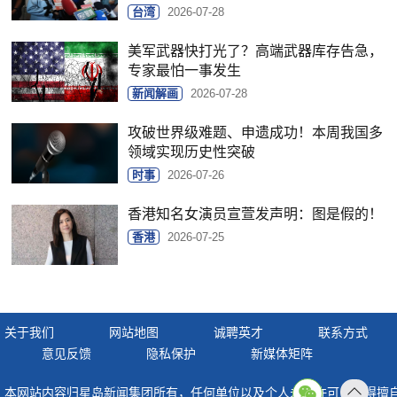
台湾
2026-07-28
美军武器快打光了？高端武器库存告急，
专家最怕一事发生
新闻解画
2026-07-28
攻破世界级难题、申遗成功！本周我国多
领域实现历史性突破
时事
2026-07-26
香港知名女演员宣萱发声明：图是假的！
香港
2026-07-25
关于我们
网站地图
诚聘英才
联系方式
意见反馈
隐私保护
新媒体矩阵
本网站内容归星岛新闻集团所有，任何单位以及个人未经许可，不得擅