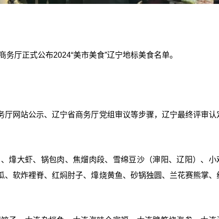
商务厅正式公布2024“美市美食”辽宁地标美食名单。
务厅网站公示、辽宁省商务厅党组审议等步骤，辽宁最终评审认
）、㸆大虾、锅包肉、焦熘肉段、雪绵豆沙（渖阳、辽阳）、小
瓜、软炸裡脊、红焖肘子、㸆烧黄鱼、砂锅独圆、兰花赛熊掌、