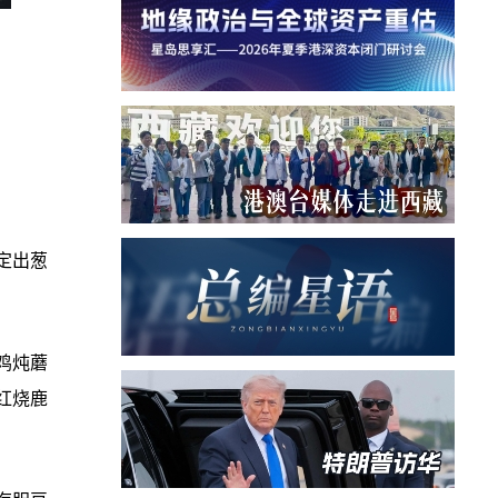
定出葱
鸡炖蘑
红烧鹿