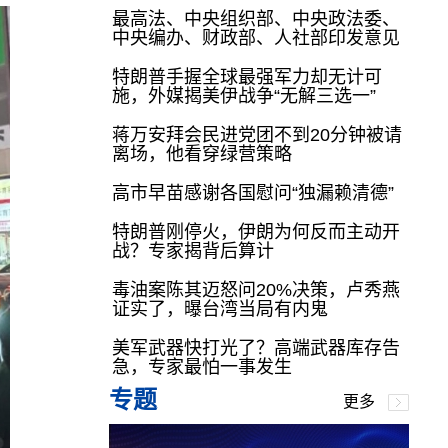
最高法、中央组织部、中央政法委、
中央编办、财政部、人社部印发意见
特朗普手握全球最强军力却无计可
施，外媒揭美伊战争“无解三选一”
蒋万安拜会民进党团不到20分钟被请
离场，他看穿绿营策略
高市早苗感谢各国慰问“独漏赖清德”
特朗普刚停火，伊朗为何反而主动开
战？专家揭背后算计
毒油案陈其迈怒问20%决策，卢秀燕
证实了，曝台湾当局有内鬼
美军武器快打光了？高端武器库存告
急，专家最怕一事发生
专题
更多