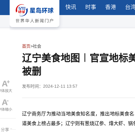
快讯
时事
香港
台
首页
>
社会
辽宁美食地图︱官宣地标美
被删
发布时间：2024-12-11 13:57
辽宁商务厅为推动当地美食知名度，推出地标美食名单
道美食上榜占最多；辽宁则有葱烧辽参、㸆大虾、锅包