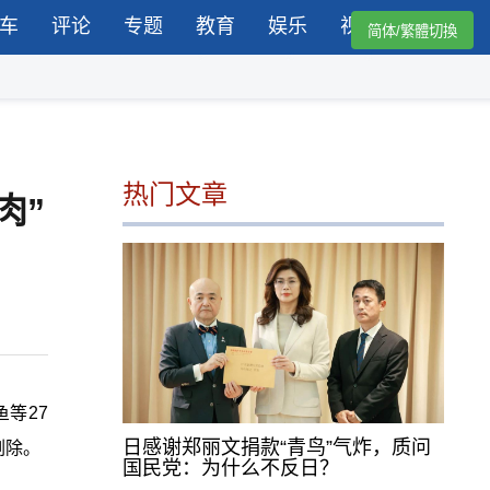
车
评论
专题
教育
娱乐
视频
简体/繁體切換
热门文章
肉”
等27
日感谢郑丽文捐款“青鸟”气炸，质问
剔除。
国民党：为什么不反日？