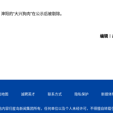
渖阳的“大兴狗肉”在公示后被剔除。
编辑︱
站地图
诚聘英才
联系方式
隐私保护
新媒体
站内容归星岛新闻集团所有，任何单位以及个人未经许可，不得擅自转载