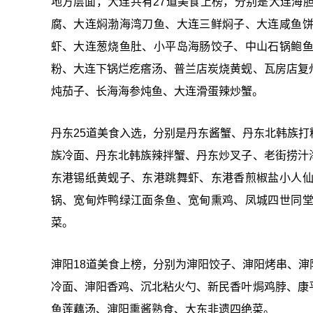
地方层面，大连共有27道美食上榜，分别是大连海
腐、大连焖渤海湾刀鱼、大连三鲜焖子、大连咸鱼
虾、大连葱烧鱼肚、小平岛海肠饺子、中山石锅鲍
粉、大连下锅烂疙瘩汤、普兰店炭烧黄蚬、瓦房店复
炖茄子、长海海参炖鱼、大连滑蛋辣炒蟹。
丹东25道美食入选，分别是丹东酱蟹、丹东北韩族
族冷面、丹东北韩族辣拌蟹、丹东炒叉子、老街捞汁
东港锡纸黄蚬子、东港跳舞虾、东港香煎椒盐小人
锅、宽甸炸鸭绿江面条鱼、宽甸熏鸡、凤城四世同
菜。
渖阳18道美食上榜，分别为渖阳饺子、渖阳烤串、
冷面、渖阳香鸡、沉北粘火勺、新民香叶焗鸡脖、康
鱼莲藕汤、渖阳熏酱熟食、大东非遗四绝菜。