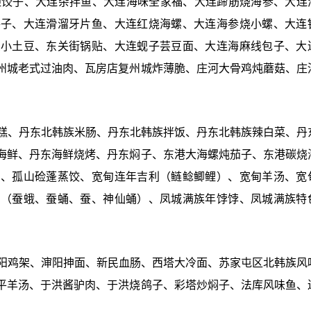
胆饺子、大连杂拌鱼、大连海味全家福、大连蹄筋烧海参、大连
饼子、大连滑溜牙片鱼、大连红烧海螺、大连海参烧小螺、大连
鱼小土豆、东关街锅贴、大连蚬子芸豆面、大连海麻线包子、大
州城老式过油肉、瓦房店复州城炸薄脆、庄河大骨鸡炖蘑菇、庄
打糕、丹东北韩族米肠、丹东北韩族拌饭、丹东北韩族辣白菜、丹
海鲜、丹东海鲜烧烤、丹东焖子、东港大海螺炖茄子、东港碳烧
仙、孤山硷蓬蒸饺、宽甸连年吉利（鲢鲶鲫鲤）、宽甸羊汤、宽
堂（蚕蛾、蚕蛹、蚕、神仙蛹）、凤城满族年饽饽、凤城满族特
渖阳鸡架、渖阳抻面、新民血肠、西塔大冷面、苏家屯区北韩族风
平羊汤、于洪酱驴肉、于洪烧鸽子、彩塔炒焖子、法库风味鱼、