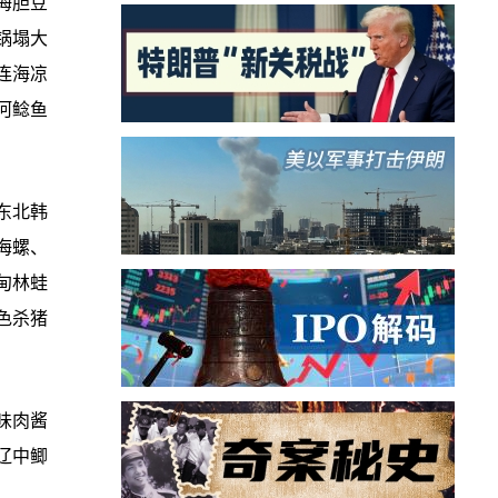
海胆豆
锅塌大
连海凉
河鲶鱼
东北韩
海螺、
甸林蛙
色杀猪
味肉酱
辽中鲫