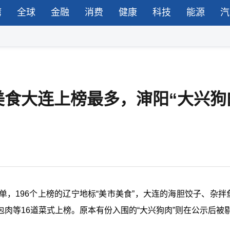
湾
全球
金融
消费
健康
科技
能源
汽
食大连上榜最多，渖阳“大兴狗
，196个上榜的辽宁地标“美市美食”，大连的海胆饺子、杂拌鱼
肉等16道菜式上榜。原本有份入围的“大兴狗肉”则在公示后被