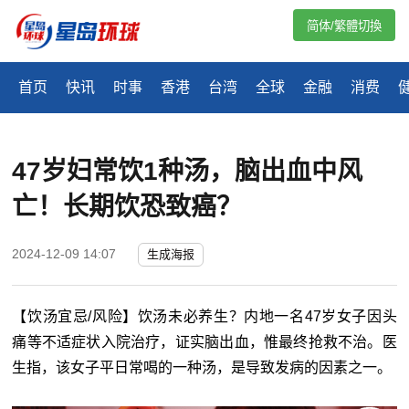
简体/繁體切換
首页
快讯
时事
香港
台湾
全球
金融
消费
47岁妇常饮1种汤，脑出血中风
亡！长期饮恐致癌？
2024-12-09 14:07
生成海报
【饮汤宜忌/风险】饮汤未必养生？内地一名47岁女子因头
痛等不适症状入院治疗，证实脑出血，惟最终抢救不治。医
生指，该女子平日常喝的一种汤，是导致发病的因素之一。