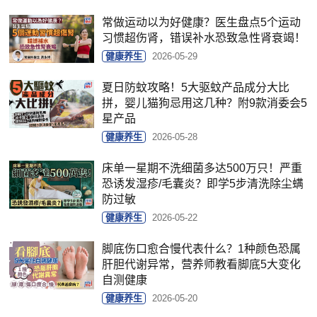
常做运动以为好健康？医生盘点5个运动
习惯超伤肾，错误补水恐致急性肾衰竭！
健康养生
2026-05-29
夏日防蚊攻略！5大驱蚊产品成分大比
拼，婴儿猫狗忌用这几种？附9款消委会5
星产品
健康养生
2026-05-28
床单一星期不洗细菌多达500万只！严重
恐诱发湿疹/毛囊炎？即学5步清洗除尘螨
防过敏
健康养生
2026-05-22
脚底伤口愈合慢代表什么？1种颜色恐属
肝胆代谢异常，营养师教看脚底5大变化
自测健康
健康养生
2026-05-20