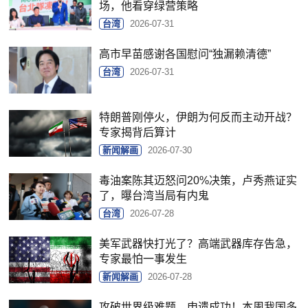
场，他看穿绿营策略
台湾
2026-07-31
高市早苗感谢各国慰问“独漏赖清德”
台湾
2026-07-31
特朗普刚停火，伊朗为何反而主动开战？
专家揭背后算计
新闻解画
2026-07-30
毒油案陈其迈怒问20%决策，卢秀燕证实
了，曝台湾当局有内鬼
台湾
2026-07-28
美军武器快打光了？高端武器库存告急，
专家最怕一事发生
新闻解画
2026-07-28
攻破世界级难题、申遗成功！本周我国多