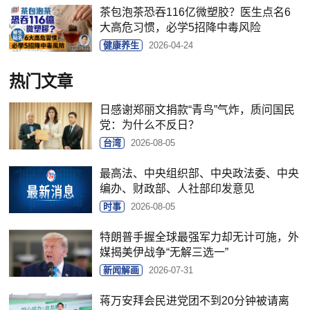
茶包泡茶恐吞116亿微塑胶？医生点名6
大高危习惯，必学5招降中毒风险
健康养生
2026-04-24
热门文章
日感谢郑丽文捐款“青鸟”气炸，质问国民
党：为什么不反日？
台湾
2026-08-05
最高法、中央组织部、中央政法委、中央
编办、财政部、人社部印发意见
时事
2026-08-05
特朗普手握全球最强军力却无计可施，外
媒揭美伊战争“无解三选一”
新闻解画
2026-07-31
蒋万安拜会民进党团不到20分钟被请离