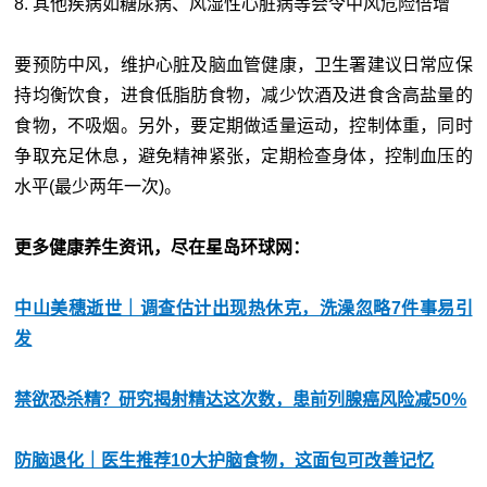
8. 其他疾病如糖尿病、风湿性心脏病等会令中风危险倍增
要预防中风，维护心脏及脑血管健康，卫生署建议日常应保
持均衡饮食，进食低脂肪食物，减少饮酒及进食含高盐量的
食物，不吸烟。另外，要定期做适量运动，控制体重，同时
争取充足休息，避免精神紧张，定期检查身体，控制血压的
水平(最少两年一次)。
更多健康养生资讯，尽在星岛环球网：
中山美穗逝世｜调查估计出现热休克，洗澡忽略7件事易引
发
禁欲恐杀精？研究揭射精达这次数，患前列腺癌风险减50%
防脑退化｜医生推荐10大护脑食物，这面包可改善记忆