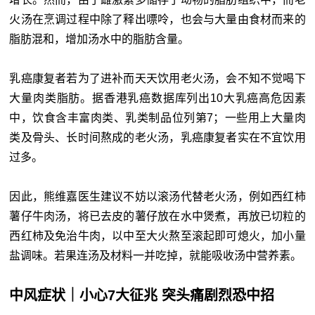
火汤在烹调过程中除了释出嘌呤，也会与大量由食材而来的
脂肪混和，增加汤水中的脂肪含量。
乳癌康复者若为了进补而天天饮用老火汤，会不知不觉喝下
大量肉类脂肪。据香港乳癌数据库列出10大乳癌高危因素
中，饮食含丰富肉类、乳类制品位列第7；一些用上大量肉
类及骨头、长时间熬成的老火汤，乳癌康复者实在不宜饮用
过多。
因此，熊维嘉医生建议不妨以滚汤代替老火汤，例如西红柿
薯仔牛肉汤，将已去皮的薯仔放在水中煲煮，再放已切粒的
西红柿及免治牛肉，以中至大火熬至滚起即可熄火，加小量
盐调味。若果连汤及材料一并吃掉，就能吸收汤中营养素。
中风症状｜小心7大征兆 突头痛剧烈恐中招