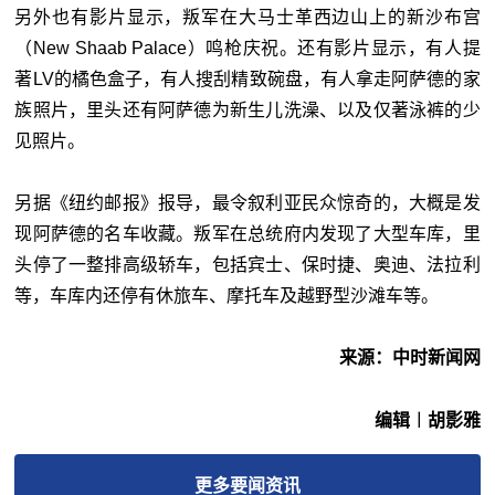
另外也有影片显示，叛军在大马士革西边山上的新沙布宫
（New Shaab Palace）鸣枪庆祝。还有影片显示，有人提
著LV的橘色盒子，有人搜刮精致碗盘，有人拿走阿萨德的家
族照片，里头还有阿萨德为新生儿洗澡、以及仅著泳裤的少
见照片。
另据《纽约邮报》报导，最令叙利亚民众惊奇的，大概是发
现阿萨德的名车收藏。叛军在总统府内发现了大型车库，里
头停了一整排高级轿车，包括宾士、保时捷、奥迪、法拉利
等，车库内还停有休旅车、摩托车及越野型沙滩车等。
来源：中时新闻网
编辑︱胡影雅
更多
要闻
资讯