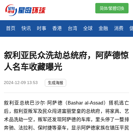
简体/繁體切換
首页
快讯
时事
香港
台湾
全球
金融
消费
叙利亚民众洗劫总统府，阿萨德惊
人名车收藏曝光
2024-12-09 13:53
生成海报
叙利亚总统巴沙尔·阿萨德（Bashar al-Assad）搭机逃亡
后，叙利亚叛军及民众闯进富丽堂皇的总统府，将家具、艺
术品洗劫一空，叛军还发现阿萨德的车库，里头停了一整排
奔驰、法拉利、保时捷等豪车，显示阿萨德家族在镇压平民