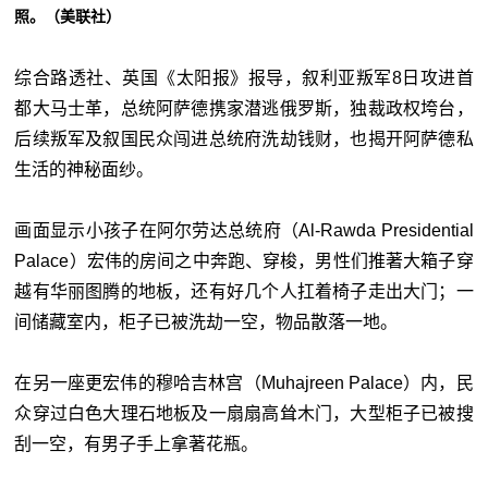
照。（美联社）
综合路透社、英国《太阳报》报导，叙利亚叛军8日攻进首
都大马士革，总统阿萨德携家潜逃俄罗斯，独裁政权垮台，
后续叛军及叙国民众闯进总统府洗劫钱财，也揭开阿萨德私
生活的神秘面纱。
画面显示小孩子在阿尔劳达总统府（Al-Rawda Presidential
Palace）宏伟的房间之中奔跑、穿梭，男性们推著大箱子穿
越有华丽图腾的地板，还有好几个人扛着椅子走出大门；一
间储藏室内，柜子已被洗劫一空，物品散落一地。
在另一座更宏伟的穆哈吉林宫（Muhajreen Palace）内，民
众穿过白色大理石地板及一扇扇高耸木门，大型柜子已被搜
刮一空，有男子手上拿著花瓶。