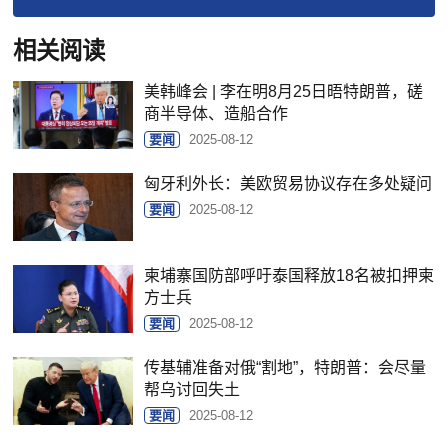
相关阅读
美韩峰会 | 李在明8月25日晤特朗普，磋
商半导体、造船合作
要闻
2025-08-12
匈牙利外长：美欧贸易协议存在多处疑问
要闻
2025-08-12
柬埔寨国防部呼吁泰国释放18名被扣押柬
方士兵
要闻
2025-08-12
传基辅准备对俄“割地”，特朗普：会尽量
帮乌讨回失土
要闻
2025-08-12