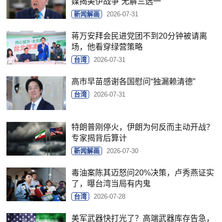
媒揭美伊战争“无解三选一”
新闻解画
2026-07-31
蒋万安拜会民进党团不到20分钟被请离
场，他看穿绿营策略
台湾
2026-07-31
高市早苗感谢各国慰问“独漏赖清德”
台湾
2026-07-31
特朗普刚停火，伊朗为何反而主动开战？
专家揭背后算计
新闻解画
2026-07-30
毒油案陈其迈怒问20%决策，卢秀燕证实
了，曝台湾当局有内鬼
台湾
2026-07-28
美军武器快打光了？高端武器库存告急，