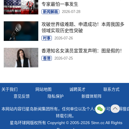
专家最怕一事发生
新闻解画
2026-07-28
攻破世界级难题、申遗成功！本周我国多
领域实现历史性突破
时事
2026-07-26
香港知名女演员宣萱发声明：图是假的！
香港
2026-07-25
关于我们
网站地图
诚聘英才
联系方式
意见反馈
隐私保护
新媒体矩阵
本网站内容归星岛新闻集团所有，任何单位以及个人未经许可，不得擅
返回
转载引用。
顶部
星岛环球网版权所有 Copyright © 2005-2026 Stnn.cc All Rights