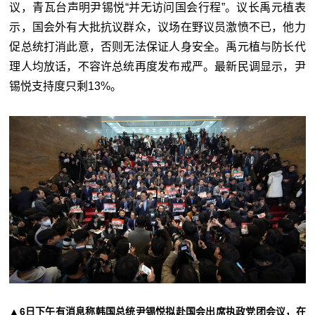
议，青瓦台声明尹锡悦“并无访问国会行程”。议长禹元植表
示，国会外有大批抗议群众，议场在野议员激愤不已，他力
促总统打消此意，否则无法保证人身安全。禹元植与防长代
理人均放话，不容许总统再度发布戒严。最新民调显示，尹
锡悦支持度只剩13%。
▲6日下午有消息称韩国总统尹锡悦拟赴国会出席执政党团会议，在