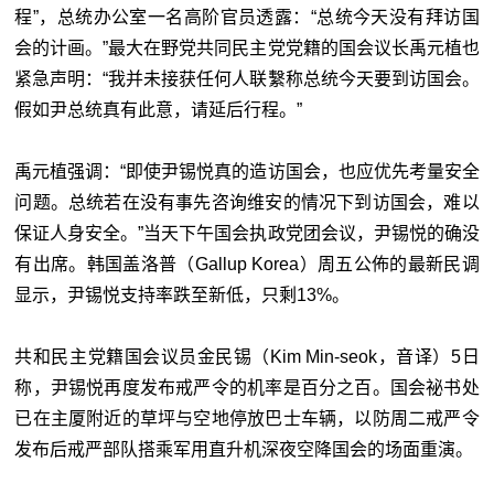
程”，总统办公室一名高阶官员透露：“总统今天没有拜访国
会的计画。”最大在野党共同民主党党籍的国会议长禹元植也
紧急声明：“我并未接获任何人联繫称总统今天要到访国会。
假如尹总统真有此意，请延后行程。”
禹元植强调：“即使尹锡悦真的造访国会，也应优先考量安全
问题。总统若在没有事先咨询维安的情况下到访国会，难以
保证人身安全。”当天下午国会执政党团会议，尹锡悦的确没
有出席。韩国盖洛普（Gallup Korea）周五公佈的最新民调
显示，尹锡悦支持率跌至新低，只剩13%。
共和民主党籍国会议员金民锡（Kim Min-seok，音译）5日
称，尹锡悦再度发布戒严令的机率是百分之百。国会祕书处
已在主厦附近的草坪与空地停放巴士车辆，以防周二戒严令
发布后戒严部队搭乘军用直升机深夜空降国会的场面重演。