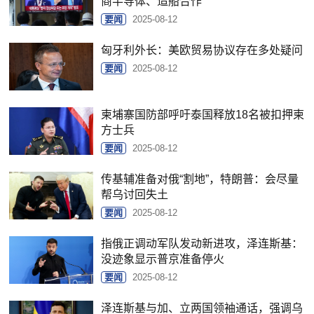
商半导体、造船合作
要闻
2025-08-12
匈牙利外长：美欧贸易协议存在多处疑问
要闻
2025-08-12
柬埔寨国防部呼吁泰国释放18名被扣押柬
方士兵
要闻
2025-08-12
传基辅准备对俄“割地”，特朗普：会尽量
帮乌讨回失土
要闻
2025-08-12
指俄正调动军队发动新进攻，泽连斯基：
没迹象显示普京准备停火
要闻
2025-08-12
泽连斯基与加、立两国领袖通话，强调乌