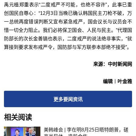
禹元植郑重表示“二度戒严不可能，也绝不容许”，此事已重
创国民自尊心：“12月3日当晚已确认韩国民主刀枪不破，万
一总统再度错误判断又宣布紧急戒严，国会议长与议员会不
惜一切全力阻止。我们必将保卫国会、人民与民主。”代理国
防部长的次长金善镐也表示，二度戒严的说法绝非事实，“就
算接到要求发布戒严令，国防部与军方联参本部绝不接受”。
来源：中时新闻网
编辑︱叶金雅
更多
要闻
资讯
相关阅读
美韩峰会 | 李在明8月25日晤特朗普，磋