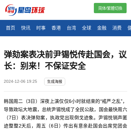
简体/繁體切換
首页
快讯
时事
香港
台湾
全球
金融
消费
弹劾案表决前尹锡悦传赴国会，议
长：别来！不保证安全
2024-12-06 19:25
生成海报
韩国周二（3日）深夜上演仅仅6小时就结束的“戒严之乱”，
导致政坛大地震，总统尹锡悦成了全民公敌，国会最快周六
（7日）表决弹劾案，执政党出现倒戈迹象。尹锡悦销声匿
迹整整2天后，周五（6日）传出有意亲赴国会出席党团会