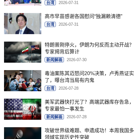
台湾
2026-07-31
高市早苗感谢各国慰问“独漏赖清德”
台湾
2026-07-31
特朗普刚停火，伊朗为何反而主动开战？
专家揭背后算计
新闻解画
2026-07-30
毒油案陈其迈怒问20%决策，卢秀燕证实
了，曝台湾当局有内鬼
台湾
2026-07-28
美军武器快打光了？高端武器库存告急，
专家最怕一事发生
新闻解画
2026-07-28
攻破世界级难题、申遗成功！本周我国多
领域实现历史性突破