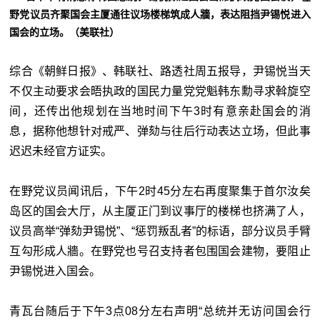
野党议员齐聚国会主厦通往议场楼梯筑成人牆，表达阻挡尹锡悦进入
国会的立场。（美联社）
综合《朝鲜日报》、韩联社、路透社周五报导，尹锡悦当天
不仅主动要求会晤执政的国民力量党党魁韩东勳寻求斡旋空
间，还传出他规划在当地时间下午3时有意亲赴国会的消
息，据称他想针对戒严、弹劾与往后行动表达立场，但此事
迟迟未经官方证实。
在野党议员闻讯后，下午2时45分左右再度聚集于首尔汝矣
岛区的国会大厅，从主厦正门到议事厅的楼梯也挤满了人，
议员高举“弹劾尹锡悦”、“惩罚叛乱者”的标语，部分议员手臂
互勾形成人牆。在野党也号召支持者包围国会建物，要阻止
尹锡悦进入国会。
青瓦台随后于下午3点08分左右声明“总统并无访问国会行