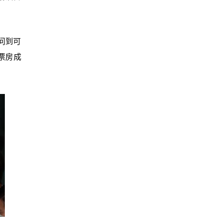
问到可
票房成