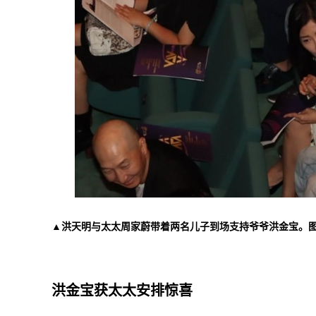
▲洪天明与太太周家蔚带着两名儿子到场支持爷爷洪金宝。
洪金宝获太太安排惊喜