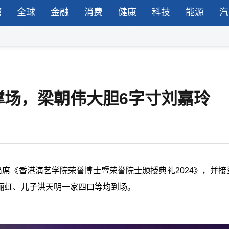
湾
全球
金融
消费
健康
科技
能源
汽
撑场，梁朝伟大胆6字寸刘嘉玲
席《香港演艺学院荣誉博士暨荣誉院士颁授典礼2024》，并接
丽虹、儿子洪天明一家四口等均到场。