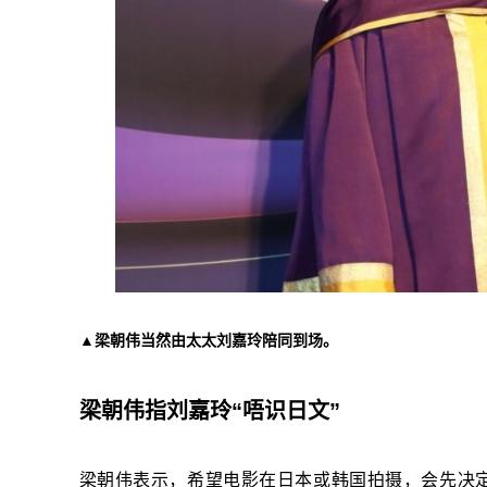
▲梁朝伟当然由太太刘嘉玲陪同到场。
梁朝伟指刘嘉玲“唔识日文”
梁朝伟表示，希望电影在日本或韩国拍摄，会先决