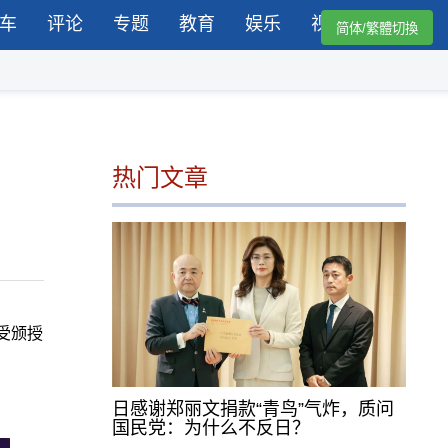
车
评论
专题
教育
娱乐
视频
简体/繁體切換
热门文章
受颁授
日感谢郑丽文捐款“青鸟”气炸，质问
国民党：为什么不反日？