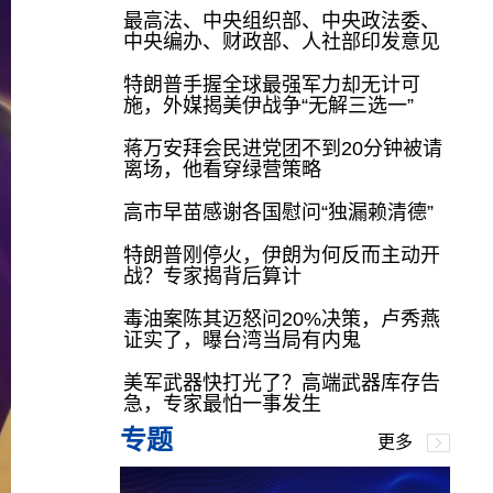
最高法、中央组织部、中央政法委、
中央编办、财政部、人社部印发意见
特朗普手握全球最强军力却无计可
施，外媒揭美伊战争“无解三选一”
蒋万安拜会民进党团不到20分钟被请
离场，他看穿绿营策略
高市早苗感谢各国慰问“独漏赖清德”
特朗普刚停火，伊朗为何反而主动开
战？专家揭背后算计
毒油案陈其迈怒问20%决策，卢秀燕
证实了，曝台湾当局有内鬼
美军武器快打光了？高端武器库存告
急，专家最怕一事发生
专题
更多