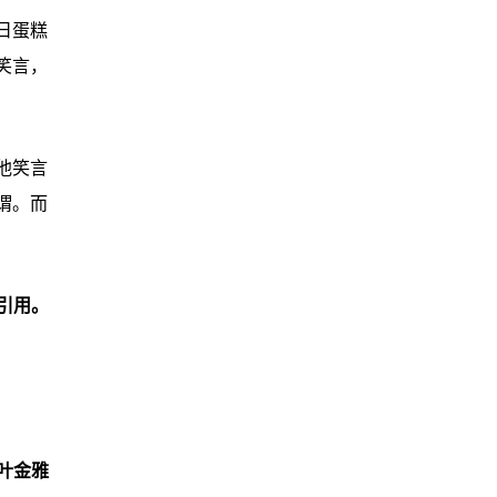
日蛋糕
笑言，
他笑言
谓。而
引用。
叶金雅