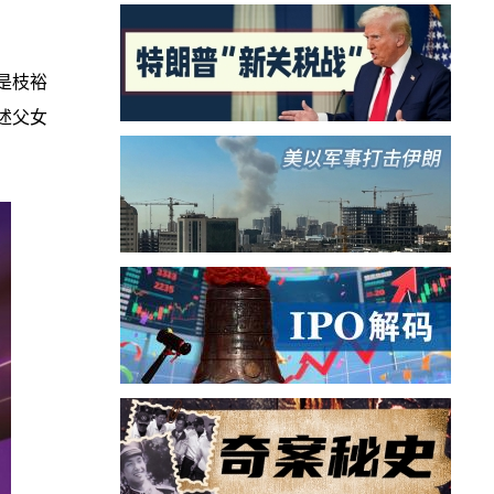
是枝裕
述父女