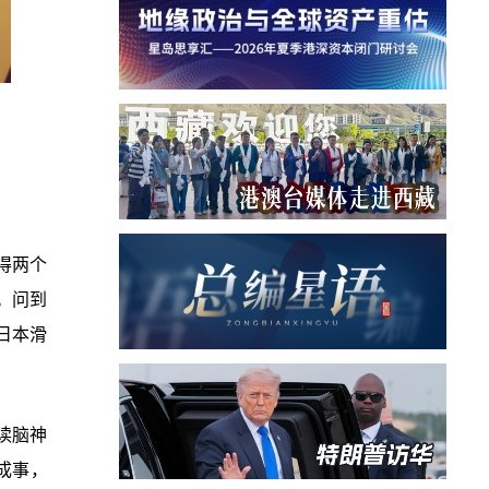
得两个
。问到
日本滑
读脑神
成事，