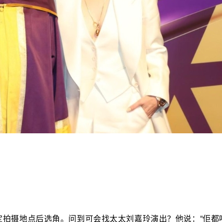
定拍摄地点后选角。问到可会找太太刘嘉玲演出？他说：“佢都