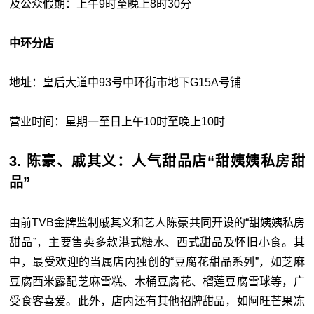
及公众假期：上午9时至晚上8时30分
中环分店
地址：皇后大道中93号中环街市地下G15A号铺
营业时间：星期一至日上午10时至晚上10时
3. 陈豪、戚其义：人气甜品店“甜姨姨私房甜
品”
由前TVB金牌监制戚其义和艺人陈豪共同开设的“甜姨姨私房
甜品”，主要售卖多款港式糖水、西式甜品及怀旧小食。其
中，最受欢迎的当属店内独创的“豆腐花甜品系列”，如芝麻
豆腐西米露配芝麻雪糕、木桶豆腐花、榴莲豆腐雪球等，广
受食客喜爱。此外，店内还有其他招牌甜品，如阿旺芒果冻