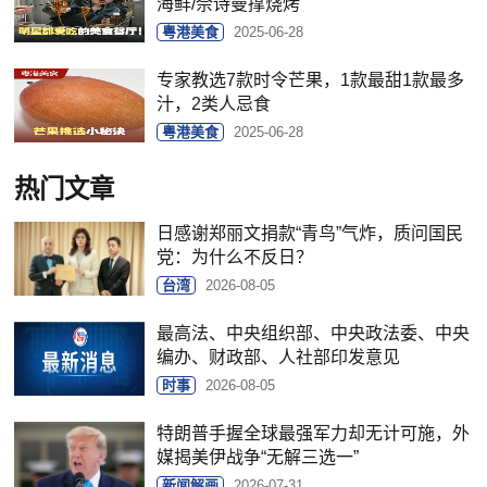
海鲜/佘诗曼撑烧烤
粤港美食
2025-06-28
专家教选7款时令芒果，1款最甜1款最多
汁，2类人忌食
粤港美食
2025-06-28
热门文章
日感谢郑丽文捐款“青鸟”气炸，质问国民
党：为什么不反日？
台湾
2026-08-05
最高法、中央组织部、中央政法委、中央
编办、财政部、人社部印发意见
时事
2026-08-05
特朗普手握全球最强军力却无计可施，外
媒揭美伊战争“无解三选一”
新闻解画
2026-07-31