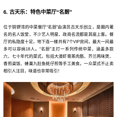
6. 古天乐：特色中菜厅“名厨”
位于铜锣湾的中菜餐厅“名厨”由演员古天乐创立，是圈内著
名的名人饭堂，不少艺人明星、政商名流都是其座上客。餐
厅的私隐度十足，地下连一楼共有7个VIP房间，最大一间最
多可以容纳18人。“名厨”主打一系列传统中菜，涵盖多款
六、七十年代的菜式，包括大澳虾膏蒸肉筋、芥兰两味煲、
香煎粢饭、蜂巢九肚鱼蚝仔煎等手工美食。一众菜式不止卖
相引人注目，味道也非常吸引！