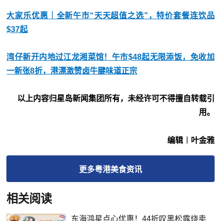
大家乐优惠｜全新午市“天天超值之选”，特价套餐连饮品
$37起
湾仔新开内地过江龙湘菜馆！午市$48起无限添饭，免收加
一新张8折，港漂激赞卤牛腱味道正宗
以上内容归星岛新闻集团所有，未经许可不得擅自转载引
用。
编辑︱叶金雅
更多
粤港美食
资讯
相关阅读
东海鸿星点心优惠！44折叹黑松露烧卖