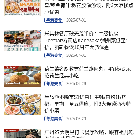
皇/鲍鱼荷叶饭/花胶灌汤饺，附3大酒楼点
心优惠
粤港美食
2025-07-01
米其林餐厅破天荒半价？高级扒房
Beefbar/寿司店Kanesaka/潮州菜低至5
折，丽新餐饮18周年大派优惠
粤港美食
2025-07-01
荷兰菜名厨教煮荷兰炸肉丸，4招秘诀示
范荷兰经典小吃
粤港美食
2025-06-29
半岛渔港晚市$1优惠！生蚝/白灼虾/烧
鹅，星期一至五供应，附3大连锁酒楼特
价小菜
粤港美食
2025-06-29
广州27大明星打卡餐厅攻略，跟容祖儿吃