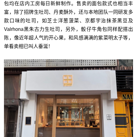
包均在店内工房每日新鲜制作。售卖的面包款式也相当丰
富，除了招牌生吐司、丹麦酥外，还与本地团队一同研发多
款口味的吐司，如芝士洋葱菠菜、京都宇治抹茶黑豆及
Valrhona黑朱古力生吐司，另外，骰仔牛角包同样配搭出
陈，像近年超人气的开心果，和风感满满的紫菜明太子等，
单看卖相已叫人垂涎！