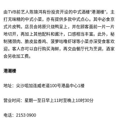
由TVB前艺人陈锦鸿有份投资开设的中式酒楼“港潮楼”，主
打无味精的中式小菜，亦有提供多款中式点心。其中必食京
式片皮鸭，店员会将原只烧鸭呈上，并在顾客面前一片一片
地切开，再加上其他配料和酱汁，口感相当丰富。此外，秘
制猪颈肉、脆皮盐香鸡、菠萝咕噜虾球等小菜亦深受食客欢
迎。客人亦可以自行购买海鲜，再交由餐厅代为烹调，酒家
会另收加工费。
港潮楼
地址：尖沙咀加连威老道100号港晶中心1楼
营业时间：星期一至日早上11时至晚上10时30分
电话：2153 0900