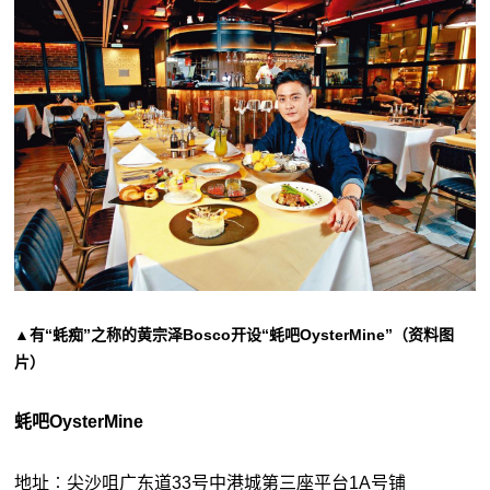
▲有“蚝痴”之称的黄宗泽Bosco开设“蚝吧OysterMine”（资料图
片）
蚝吧OysterMine
地址︰尖沙咀广东道33号中港城第三座平台1A号铺