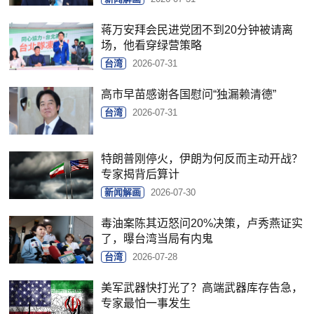
蒋万安拜会民进党团不到20分钟被请离
场，他看穿绿营策略
台湾
2026-07-31
高市早苗感谢各国慰问“独漏赖清德”
台湾
2026-07-31
特朗普刚停火，伊朗为何反而主动开战？
专家揭背后算计
新闻解画
2026-07-30
毒油案陈其迈怒问20%决策，卢秀燕证实
了，曝台湾当局有内鬼
台湾
2026-07-28
美军武器快打光了？高端武器库存告急，
专家最怕一事发生