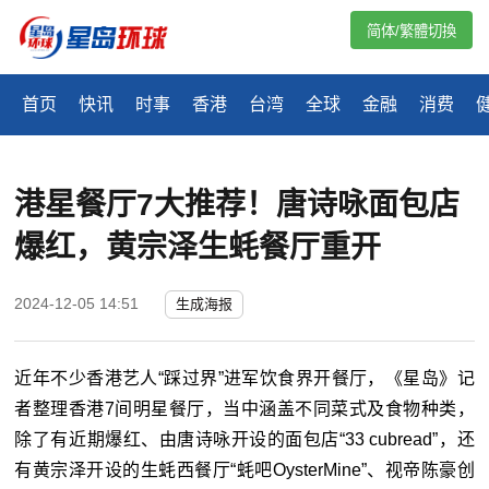
简体/繁體切換
首页
快讯
时事
香港
台湾
全球
金融
消费
港星餐厅7大推荐！唐诗咏面包店
爆红，黄宗泽生蚝餐厅重开
2024-12-05 14:51
生成海报
近年不少香港艺人“踩过界”进军饮食界开餐厅，《星岛》记
者整理香港7间明星餐厅，当中涵盖不同菜式及食物种类，
除了有近期爆红、由唐诗咏开设的面包店“33 cubread”，还
有黄宗泽开设的生蚝西餐厅“蚝吧OysterMine”、视帝陈豪创