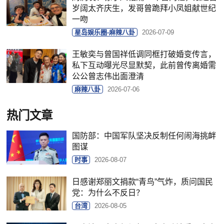
岁阔太齐庆生，发哥曾跪拜小凤姐献世纪
一吻
星岛娱乐圈-麻辣八卦
2026-07-09
王敏奕与曾国祥低调同框打破婚变传言，
私下互动曝光尽显默契，此前曾传离婚需
公公曾志伟出面澄清
麻辣八卦
2026-07-06
热门文章
国防部：中国军队坚决反制任何闹海挑衅
图谋
时事
2026-08-07
日感谢郑丽文捐款“青鸟”气炸，质问国民
党：为什么不反日？
台湾
2026-08-05