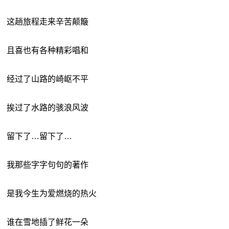
这趟旅程走来辛苦颠簸
且喜也有各种精彩唱和
经过了山路的崎岖不平
挨过了水路的骇浪风波
留下了…留下了…
我那些字字句句的著作
是我今生为爱燃烧的热火
谁在雪地插了鲜花一朵