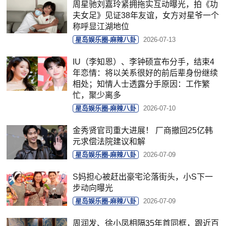
周星驰刘嘉玲紧拥拖实互动曝光，拍《功
夫女足》见证38年友谊，女方对星爷一个
称呼显江湖地位
星岛娱乐圈-麻辣八卦
2026-07-13
IU（李知恩）、李钟硕宣布分手，结束4
年恋情：将以关系很好的前后辈身份继续
相处；知情人士透露分手原因：工作繁
忙，聚少离多
星岛娱乐圈-麻辣八卦
2026-07-10
金秀贤官司重大进展！ 厂商撤回25亿韩
元求偿法院建议和解
星岛娱乐圈-麻辣八卦
2026-07-09
S妈担心被赶出豪宅沦落街头，小S下一
步动向曝光
星岛娱乐圈-麻辣八卦
2026-07-09
周润发、徐小凤相隔35年首同框，跟近百