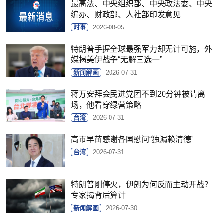
最高法、中央组织部、中央政法委、中央
编办、财政部、人社部印发意见
时事
2026-08-05
特朗普手握全球最强军力却无计可施，外
媒揭美伊战争“无解三选一”
新闻解画
2026-07-31
蒋万安拜会民进党团不到20分钟被请离
场，他看穿绿营策略
台湾
2026-07-31
高市早苗感谢各国慰问“独漏赖清德”
台湾
2026-07-31
特朗普刚停火，伊朗为何反而主动开战？
专家揭背后算计
新闻解画
2026-07-30