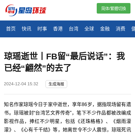
简体/繁體切換
首页
快讯
时事
香港
台湾
全球
金融
消费
琼瑶逝世丨FB留“最后说话”：我
已经“翩然”的去了
2024-12-04 15:32
生成海报
知名作家琼瑶今日于家中逝世，享年86岁，据指现场留有遗
书。琼瑶被封“台湾艺文界传奇”，笔下不少作品都被改编成
影视作品，捧红不少明星，包括《还珠格格》、《烟雨濛
濛》、《心有千千结》等，她离世令不少人震惊，琼瑶死讯