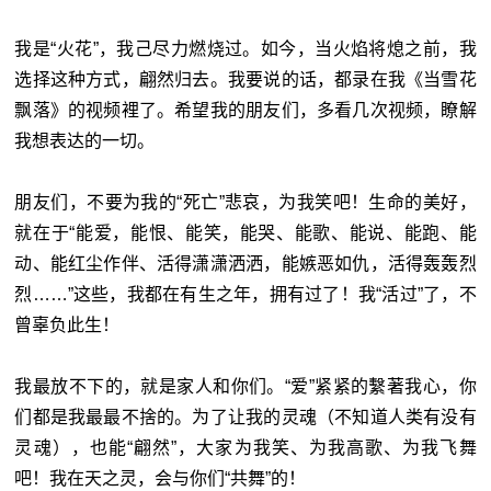
我是“火花”，我己尽力燃烧过。如今，当火焰将熄之前，我
选择这种方式，翩然归去。我要说的话，都录在我《当雪花
飘落》的视频裡了。希望我的朋友们，多看几次视频，瞭解
我想表达的一切。
朋友们，不要为我的“死亡”悲哀，为我笑吧！生命的美好，
就在于“能爱，能恨、能笑，能哭、能歌、能说、能跑、能
动、能红尘作伴、活得潇潇洒洒，能嫉恶如仇，活得轰轰烈
烈……”这些，我都在有生之年，拥有过了！我“活过”了，不
曾辜负此生！
我最放不下的，就是家人和你们。“爱”紧紧的繫著我心，你
们都是我最最不捨的。为了让我的灵魂（不知道人类有没有
灵魂），也能“翩然”，大家为我笑、为我高歌、为我飞舞
吧！我在天之灵，会与你们“共舞”的！