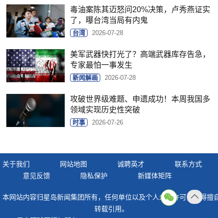
毒油案陈其迈怒问20%决策，卢秀燕证实
了，曝台湾当局有内鬼
台湾
2026-07-28
美军武器快打光了？高端武器库存告急，
专家最怕一事发生
新闻解画
2026-07-28
攻破世界级难题、申遗成功！本周我国多
领域实现历史性突破
时事
2026-07-26
关于我们
网站地图
诚聘英才
联系方式
意见反馈
隐私保护
新媒体矩阵
本网站内容归星岛新闻集团所有，任何单位以及个人未经许可，不得擅
返回
转载引用。