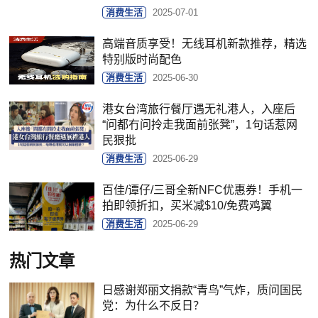
消费生活
2025-07-01
高端音质享受！无线耳机新款推荐，精选
特别版时尚配色
消费生活
2025-06-30
港女台湾旅行餐厅遇无礼港人，入座后
“问都冇问拎走我面前张凳”，1句话惹网
民狠批
消费生活
2025-06-29
百佳/谭仔/三哥全新NFC优惠券！手机一
拍即领折扣，买米减$10/免费鸡翼
消费生活
2025-06-29
热门文章
日感谢郑丽文捐款“青鸟”气炸，质问国民
党：为什么不反日？