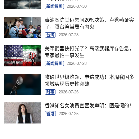
新闻解画
2026-07-30
毒油案陈其迈怒问20%决策，卢秀燕证实
了，曝台湾当局有内鬼
台湾
2026-07-28
美军武器快打光了？高端武器库存告急，
专家最怕一事发生
新闻解画
2026-07-28
攻破世界级难题、申遗成功！本周我国多
领域实现历史性突破
时事
2026-07-26
香港知名女演员宣萱发声明：图是假的！
香港
2026-07-25