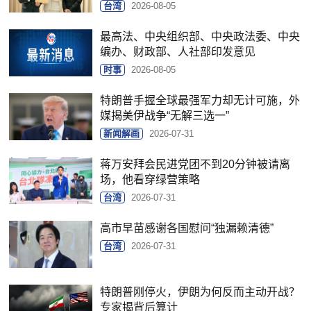
台湾
2026-08-05
最高法、中央组织部、中央政法委、中央
编办、财政部、人社部印发意见
时事
2026-08-05
特朗普手握全球最强军力却无计可施，外
媒揭美伊战争“无解三选一”
新闻解画
2026-07-31
蒋万安拜会民进党团不到20分钟被请离
场，他看穿绿营策略
台湾
2026-07-31
高市早苗感谢各国慰问“独漏赖清德”
台湾
2026-07-31
特朗普刚停火，伊朗为何反而主动开战？
专家揭背后算计