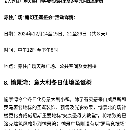
▲7.赤柱广场天幕广场中庭设逾4米高的星光闪烁圣诞树
赤柱广场“魔幻圣诞盛会”活动详情：
日期：2024年12月14至15日、21至26日（共８天）
时间：中午12时至下午8时
地点：赤柱广场天幕广场、公共空间及美利楼
8. 愉景湾：意大利冬日仙境圣诞树
愉景湾今个冬日化身意大利小镇，除了有灵感来自威尼斯和
罗马著名地标的圣诞装饰、飘雪及光影效果，愉景北商场钟
楼更化身成威尼斯重要地标“安康圣母大教堂”，将精致的巴
洛克建筑风格带到愉景湾；愉景广场则设有以“罗马竞技场”