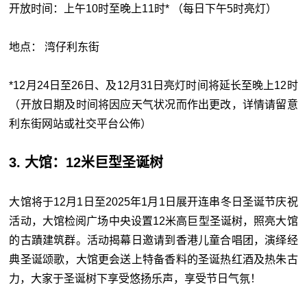
开放时间：上午10时至晚上11时* （每日下午5时亮灯）
地点： 湾仔利东街
*12月24日至26日、及12月31日亮灯时间将延长至晚上12时
（开放日期及时间将因应天气状况而作出更改，详情请留意
利东街网站或社交平台公佈）
3. 大馆：12米巨型圣诞树
大馆将于12月1日至2025年1月1日展开连串冬日圣诞节庆祝
活动，大馆检阅广场中央设置12米高巨型圣诞树，照亮大馆
的古蹟建筑群。活动揭幕日邀请到香港儿童合唱团，演绎经
典圣诞颂歌，大馆更会送上特备香料的圣诞热红酒及热朱古
力，大家于圣诞树下享受悠扬乐声，享受节日气氛！