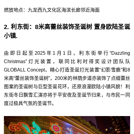
燃放地点：九龙西九文化区海滨长廊邻近海面
2. 利东街：8米高蕾丝装饰圣诞树 置身欧陆圣诞
小镇.
由即日起至2025年1月1日，利东街举行“Dazzling
Christmas”灯光装置，联同比利时得奖设计团队队
GLOBALL Concept，精心打造圣诞灯光装置“幻影雪鹿”和8
米高“蕾丝装饰圣诞树”，200米的林荫步道亦装饰了点缀蕾丝
图案的圣诞树与巨型圣诞花环，还原浪漫欧陆小镇风貌！利
东街冬日飘雪汇演亦将于平安夜及圣诞节归来，与市民一同
度过极具气氛的圣诞节。