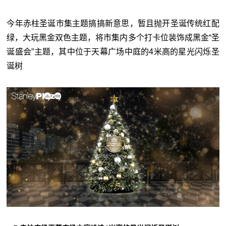
今年赤柱圣诞市集主题搞搞新意思，暂且抛开圣诞传统红配
绿，大玩黑金双色主题，将市集内多个打卡位装饰成黑金“圣
诞盛会”主题，其中位于天幕广场中庭的4米高的星光闪烁圣
诞树