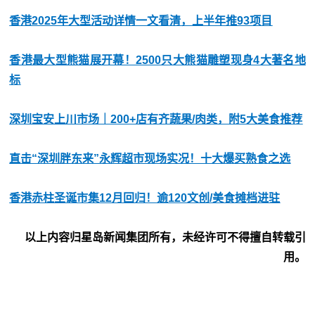
香港2025年大型活动详情一文看清，上半年推93项目
香港最大型熊猫展开幕！2500只大熊猫雕塑现身4大著名地
标
深圳宝安上川市场｜200+店有齐蔬果/肉类，附5大美食推荐
直击“深圳胖东来”永辉超市现场实况！十大爆买熟食之选
香港赤柱圣诞市集12月回归！逾120文创/美食摊档进驻
以上内容归星岛新闻集团所有，未经许可不得擅自转载引
用。