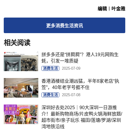
编辑︱叶金雅
更多
消费生活
资讯
相关阅读
拼多多还是“拼屙屙”？港人19元网购生
蚝，引发一堆质疑
消费生活
2025-07-09
香港酒楼结业潮凶猛，半年8家老店“执
笠”，40年老字号捱不住
消费生活
2025-07-08
深圳好去处2025｜90大深圳一日游推
介！最新购物商场/片皮鸭火锅海鲜放题/
超市街市/亲子玩乐 福田/莲塘/罗湖/深圳
湾地铁沿线