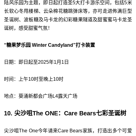
陆风乐园为主题，即日起打造圣5大打卡游乐空间，包括5米
长软心冬甩楼梯、云朵棉花糖跳弹床等，亦可走进佈满巨型
圣诞树、波板糖及马卡龙的幻彩糖果隧道及甜蜜蜜马卡龙圣
诞树，感受甜蜜气氛！
“糖果梦乐园 Winter Candyland”打卡装置
日期：即日起至2025年1月1日
时间：上午10时至晚上10时
地点：葵涌新都会广场L4露天广场
10. 尖沙咀The ONE：Care Bears七彩圣诞树
尖沙咀The One今年请来Care Bears家族，打造出多个可爱