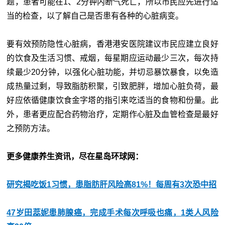
题，患者可能在1、2分钟内断气死亡，所以市民应先进行适
当的检查，以了解自己是否患有各种的心脏病变。
要有效预防隐性心脏病，香港港安医院建议市民应建立良好
的饮食及生活习惯、戒烟，每星期应运动最少三次，每次持
续最少20分钟，以强化心脏功能，并切忌暴饮暴食，以免造
成热量过剩，导致脂肪积聚，引致肥胖，增加心脏负荷，最
好应依循健康饮食金字塔的指引来吃适当的食物和份量。此
外，患者更应配合药物治疗，定期作心脏及血管检查是最好
之预防方法。
更多健康养生资讯，尽在星岛环球网：
研究揭吃饭1习惯，患脂肪肝风险高81%！每周有3次恐中招
47岁田蕊妮患肺腺癌，完成手术每次呼吸也痛，1类人风险