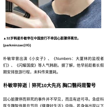
▲32岁韩星朴敏宰在中国旅行不幸因心脏骤停离世。
(parkminzae@lG)
朴敏宰曾出演《小女子》、《Numbers：大厦林的监视者
们》、《闪耀国度》等人气韩剧。据了解，他早前趁着长假
期安排旅游行程，未料传来噩耗。
朴敏宰猝逝｜猝死10大先兆 胸口翳闷是警号
因心脏骤停而猝死的事件并不罕见，而且有迹可寻。急症科
医生魏智伟曾在节目《健康好生活》中指，若身体出现以下