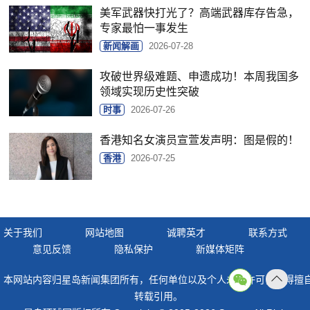
美军武器快打光了？高端武器库存告急，
专家最怕一事发生
新闻解画
2026-07-28
攻破世界级难题、申遗成功！本周我国多
领域实现历史性突破
时事
2026-07-26
香港知名女演员宣萱发声明：图是假的！
香港
2026-07-25
关于我们
网站地图
诚聘英才
联系方式
意见反馈
隐私保护
新媒体矩阵
本网站内容归星岛新闻集团所有，任何单位以及个人未经许可，不得擅
返回
转载引用。