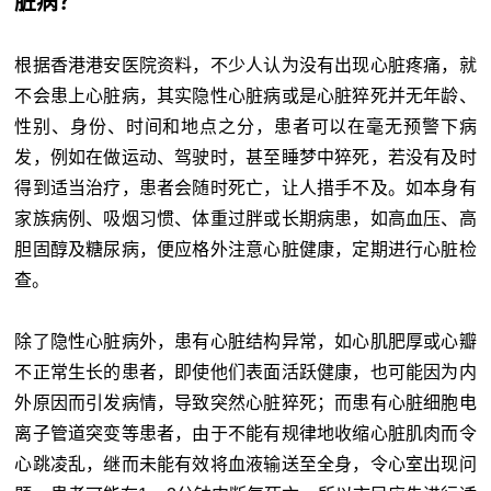
脏病？
根据香港港安医院资料，不少人认为没有出现心脏疼痛，就
不会患上心脏病，其实隐性心脏病或是心脏猝死并无年龄、
性别、身份、时间和地点之分，患者可以在毫无预警下病
发，例如在做运动、驾驶时，甚至睡梦中猝死，若没有及时
得到适当治疗，患者会随时死亡，让人措手不及。如本身有
家族病例、吸烟习惯、体重过胖或长期病患，如高血压、高
胆固醇及糖尿病，便应格外注意心脏健康，定期进行心脏检
查。
除了隐性心脏病外，患有心脏结构异常，如心肌肥厚或心瓣
不正常生长的患者，即使他们表面活跃健康，也可能因为内
外原因而引发病情，导致突然心脏猝死；而患有心脏细胞电
离子管道突变等患者，由于不能有规律地收缩心脏肌肉而令
心跳凌乱，继而未能有效将血液输送至全身，令心室出现问