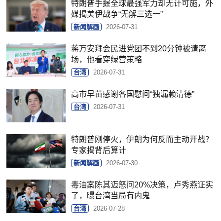
特朗普手握全球最强军力却无计可施，外
媒揭美伊战争“无解三选一”
新闻解画
2026-07-31
蒋万安拜会民进党团不到20分钟被请离
场，他看穿绿营策略
台湾
2026-07-31
高市早苗感谢各国慰问“独漏赖清德”
台湾
2026-07-31
特朗普刚停火，伊朗为何反而主动开战？
专家揭背后算计
新闻解画
2026-07-30
毒油案陈其迈怒问20%决策，卢秀燕证实
了，曝台湾当局有内鬼
台湾
2026-07-28