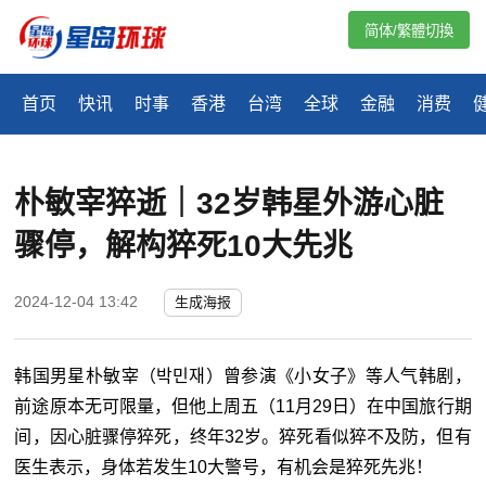
简体/繁體切換
首页
快讯
时事
香港
台湾
全球
金融
消费
朴敏宰猝逝｜32岁韩星外游心脏
骤停，解构猝死10大先兆
2024-12-04 13:42
生成海报
韩国男星朴敏宰（박민재）曾参演《小女子》等人气韩剧，
前途原本无可限量，但他上周五（11月29日）在中国旅行期
间，因心脏骤停猝死，终年32岁。猝死看似猝不及防，但有
医生表示，身体若发生10大警号，有机会是猝死先兆！