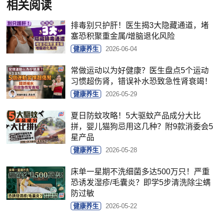
相关阅读
排毒别只护肝！医生揭3大隐藏通道，堵
塞恐积聚重金属/增脑退化风险
健康养生
2026-06-04
常做运动以为好健康？医生盘点5个运动
习惯超伤肾，错误补水恐致急性肾衰竭！
健康养生
2026-05-29
夏日防蚊攻略！5大驱蚊产品成分大比
拼，婴儿猫狗忌用这几种？附9款消委会5
星产品
健康养生
2026-05-28
床单一星期不洗细菌多达500万只！严重
恐诱发湿疹/毛囊炎？即学5步清洗除尘螨
防过敏
健康养生
2026-05-22