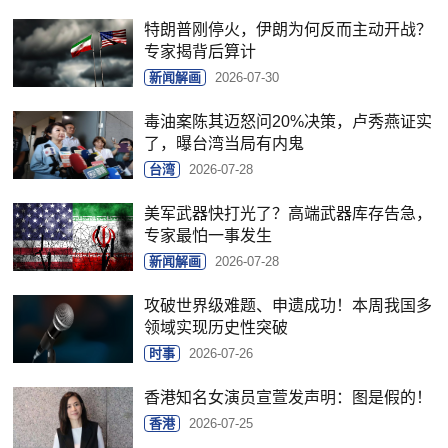
特朗普刚停火，伊朗为何反而主动开战？
专家揭背后算计
新闻解画
2026-07-30
毒油案陈其迈怒问20%决策，卢秀燕证实
了，曝台湾当局有内鬼
台湾
2026-07-28
美军武器快打光了？高端武器库存告急，
专家最怕一事发生
新闻解画
2026-07-28
攻破世界级难题、申遗成功！本周我国多
领域实现历史性突破
时事
2026-07-26
香港知名女演员宣萱发声明：图是假的！
香港
2026-07-25