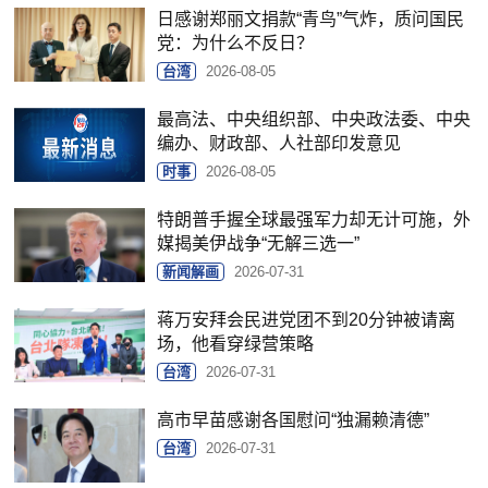
日感谢郑丽文捐款“青鸟”气炸，质问国民
党：为什么不反日？
台湾
2026-08-05
最高法、中央组织部、中央政法委、中央
编办、财政部、人社部印发意见
时事
2026-08-05
特朗普手握全球最强军力却无计可施，外
媒揭美伊战争“无解三选一”
新闻解画
2026-07-31
蒋万安拜会民进党团不到20分钟被请离
场，他看穿绿营策略
台湾
2026-07-31
高市早苗感谢各国慰问“独漏赖清德”
台湾
2026-07-31