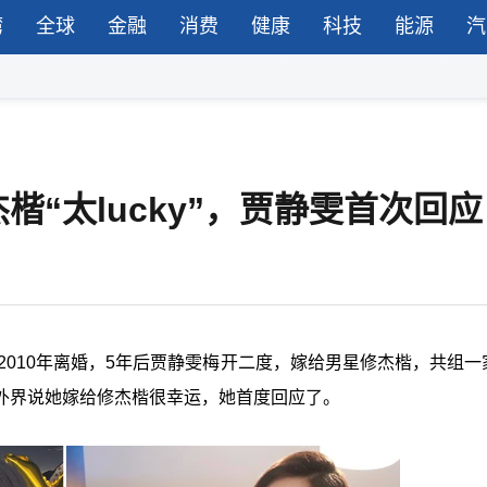
湾
全球
金融
消费
健康
科技
能源
汽
“太lucky”，贾静雯首次回应
人2010年离婚，5年后贾静雯梅开二度，嫁给男星修杰楷，共组一
外界说她嫁给修杰楷很幸运，她首度回应了。