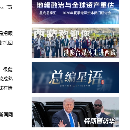
。”贾
是把眼
“抓回
、很健
较成熟
妹在情
新闻网