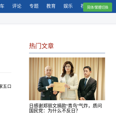
车
评论
专题
教育
娱乐
视频
简体/繁體切換
热门文章
家五口
日感谢郑丽文捐款“青鸟”气炸，质问
国民党：为什么不反日？