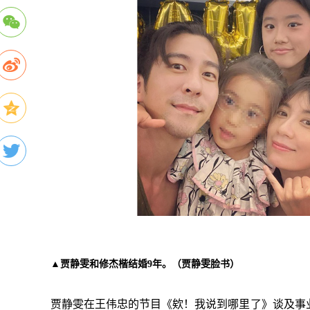
▲贾静雯和修杰楷结婚9年。（贾静雯脸书）
贾静雯在王伟忠的节目《欸！我说到哪里了》谈及事