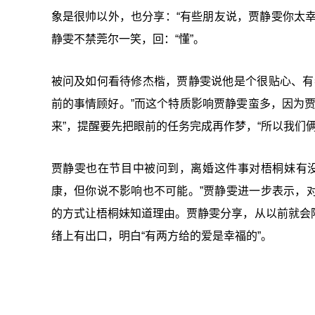
象是很帅以外，也分享：“有些朋友说，贾静雯你太幸
静雯不禁莞尔一笑，回：“懂”。
被问及如何看待修杰楷，贾静雯说他是个很贴心、有
前的事情顾好。”而这个特质影响贾静雯蛮多，因为
来”，提醒要先把眼前的任务完成再作梦，“所以我们
贾静雯也在节目中被问到，离婚这件事对梧桐妹有
康，但你说不影响也不可能。”贾静雯进一步表示，
的方式让梧桐妹知道理由。贾静雯分享，从以前就会
绪上有出口，明白“有两方给的爱是幸福的”。