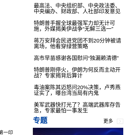
最高法、中央组织部、中央政法委、
中央编办、财政部、人社部印发意见
特朗普手握全球最强军力却无计可
施，外媒揭美伊战争“无解三选一”
蒋万安拜会民进党团不到20分钟被请
离场，他看穿绿营策略
高市早苗感谢各国慰问“独漏赖清德”
特朗普刚停火，伊朗为何反而主动开
战？专家揭背后算计
毒油案陈其迈怒问20%决策，卢秀燕
证实了，曝台湾当局有内鬼
美军武器快打光了？高端武器库存告
急，专家最怕一事发生
专题
更多
第一印