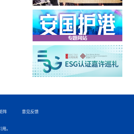
矩阵
意见反馈
引用。
返回顶部