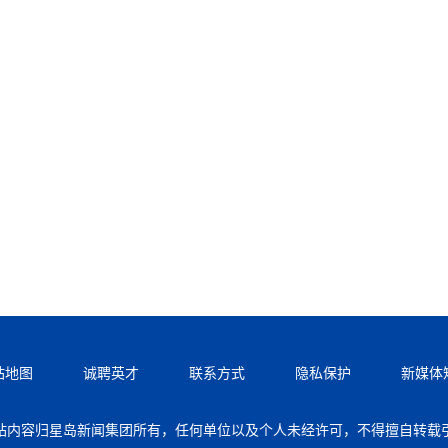
站地图
诚聘英才
联系方式
隐私保护
新媒体
站内容归星岛新闻集团所有，任何单位以及个人未经许可，不得擅自转载