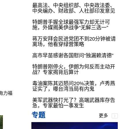
最高法、中央组织部、中央政法委、
中央编办、财政部、人社部印发意见
特朗普手握全球最强军力却无计可
施，外媒揭美伊战争“无解三选一”
蒋万安拜会民进党团不到20分钟被请
离场，他看穿绿营策略
高市早苗感谢各国慰问“独漏赖清德”
特朗普刚停火，伊朗为何反而主动开
战？专家揭背后算计
毒油案陈其迈怒问20%决策，卢秀燕
证实了，曝台湾当局有内鬼
电力福
美军武器快打光了？高端武器库存告
急，专家最怕一事发生
专题
更多