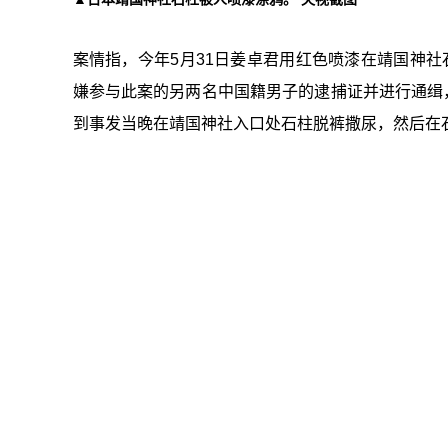
案情指，今年5月31日姜卓君用红色喷漆在靖国神社石
嫌参与此案的另两名中国籍男子的逮捕证并进行通缉，
到事发当晚在靖国神社入口处石柱脱裤撒尿，然后在石柱上