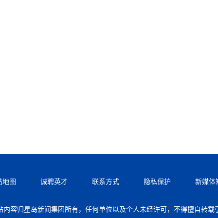
站地图
诚聘英才
联系方式
隐私保护
新媒体
站内容归星岛新闻集团所有，任何单位以及个人未经许可，不得擅自转载