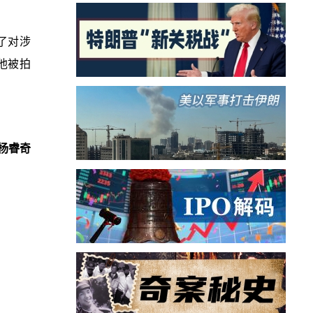
得了对涉
他被拍
杨睿奇