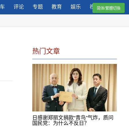
车
评论
专题
教育
娱乐
视频
简体/繁體切換
热门文章
日感谢郑丽文捐款“青鸟”气炸，质问
国民党：为什么不反日？