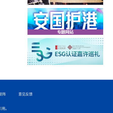
矩阵
意见反馈
引用。
返回顶部