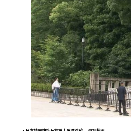
▲日本靖国神社石柱被人喷漆涂鸦。 央视截图