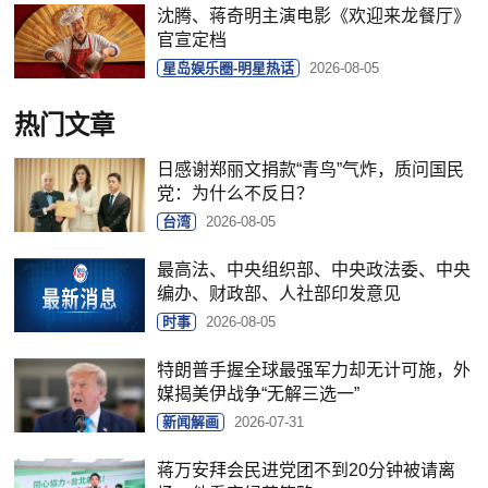
沈腾、蒋奇明主演电影《欢迎来龙餐厅》
官宣定档
星岛娱乐圈-明星热话
2026-08-05
热门文章
日感谢郑丽文捐款“青鸟”气炸，质问国民
党：为什么不反日？
台湾
2026-08-05
最高法、中央组织部、中央政法委、中央
编办、财政部、人社部印发意见
时事
2026-08-05
特朗普手握全球最强军力却无计可施，外
媒揭美伊战争“无解三选一”
新闻解画
2026-07-31
蒋万安拜会民进党团不到20分钟被请离