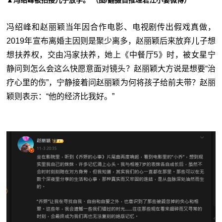
▲冯绍峰被拍接儿子放学。 （图/翻摄自推理君江小宴微博）
冯绍峰和赵丽颖当年因合作电影、电视剧传出假戏真做，
2019年宣布离婚主因则是聚少离多，赵丽颖后来放弃儿子想
想扶养权，交由冯家扶养，她上《中餐厅5》时，被女星宁
静问到怎么会这么快愿意面对镜头？赵丽颖大方说是想要“治
疗心里的伤”，宁静接着问赵丽颖为何将孩子给前夫带？赵丽
颖则表示：“他的经济比我好。”