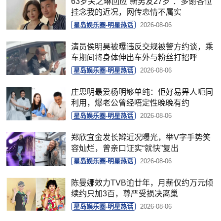
63岁关之琳回应“新男友27岁”：多谢各位
挂念我的近况，网传恋情不属实
星岛娱乐圈-明星热话
2026-08-06
演员侯明昊被曝违反交规被警方约谈，乘
车期间将身体伸出车外与粉丝打招呼
星岛娱乐圈-明星热话
2026-08-06
庄思明最爱杨明够单纯：佢好易畀人呃同
利用，爆老公曾经唔定性晚晚有约
星岛娱乐圈-明星热话
2026-08-06
郑欣宜金发长辫近况曝光，举V字手势笑
容灿烂，曾亲口证实“就快”复出
星岛娱乐圈-明星热话
2026-08-06
陈曼娜效力TVB逾廿年，月薪仅约万元倾
续约只加3百，尊严受损决离巢
星岛娱乐圈-明星热话
2026-08-06