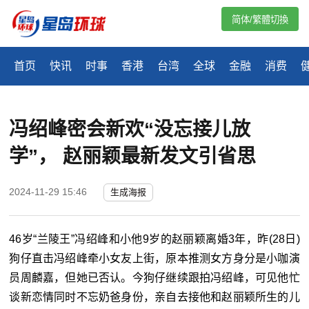
简体/繁體切換
首页
快讯
时事
香港
台湾
全球
金融
消费
冯绍峰密会新欢“没忘接儿放
学”， 赵丽颖最新发文引省思
2024-11-29 15:46
生成海报
46岁“兰陵王”冯绍峰和小他9岁的赵丽颖离婚3年，昨(28日)
狗仔直击冯绍峰牵小女友上街，原本推测女方身分是小咖演
员周麟嘉，但她已否认。今狗仔继续跟拍冯绍峰，可见他忙
谈新恋情同时不忘奶爸身份，亲自去接他和赵丽颖所生的儿