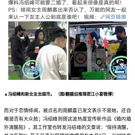
▲冯绍峰和新女友去超市。 （图/翻摄自推理君江小宴微博）
而对于恋情绯闻，被点名的周麟嘉已发文表示不是她，还自
嘲是否有大众脸；冯绍峰则搭这波热度宣传新作品《婚内婚
外清醒局》，其工作室也转发冯绍峰的文章说：“保持清醒，