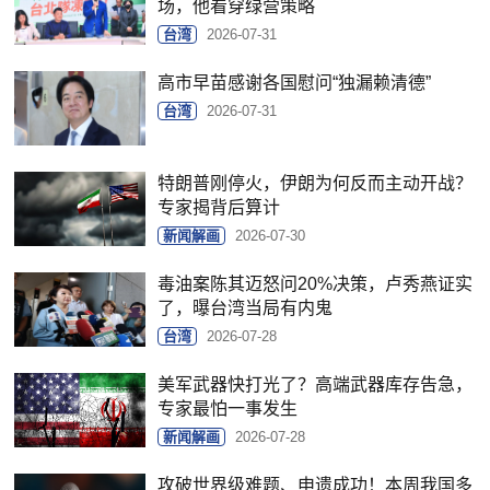
场，他看穿绿营策略
台湾
2026-07-31
高市早苗感谢各国慰问“独漏赖清德”
台湾
2026-07-31
特朗普刚停火，伊朗为何反而主动开战？
专家揭背后算计
新闻解画
2026-07-30
毒油案陈其迈怒问20%决策，卢秀燕证实
了，曝台湾当局有内鬼
台湾
2026-07-28
美军武器快打光了？高端武器库存告急，
专家最怕一事发生
新闻解画
2026-07-28
攻破世界级难题、申遗成功！本周我国多