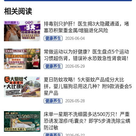
相关阅读
排毒别只护肝！医生揭3大隐藏通道，堵
塞恐积聚重金属/增脑退化风险
健康养生
2026-06-04
常做运动以为好健康？医生盘点5个运动
习惯超伤肾，错误补水恐致急性肾衰竭！
健康养生
2026-05-29
夏日防蚊攻略！5大驱蚊产品成分大比
拼，婴儿猫狗忌用这几种？附9款消委会5
星产品
健康养生
2026-05-28
床单一星期不洗细菌多达500万只！严重
恐诱发湿疹/毛囊炎？即学5步清洗除尘螨
防过敏
健康养生
2026-05-22