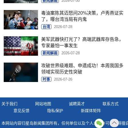
新闻解画
2026-07-30
毒油案陈其迈怒问20%决策，卢秀燕证实
了，曝台湾当局有内鬼
台湾
2026-07-28
美军武器快打光了？高端武器库存告急，
专家最怕一事发生
新闻解画
2026-07-28
攻破世界级难题、申遗成功！本周我国多
领域实现历史性突破
时事
2026-07-26
关于我们
网站地图
诚聘英才
联系方式
意见反馈
隐私保护
新媒体矩阵
本网站内容归星岛新闻集团所有，任何单位以及个人未经许可，不得擅