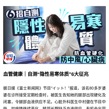
血管健康｜自测
“
隐性易寒体质
”
6大征兆
据日媒《富士新闻网》节目“イット！”报道，该名80多岁婆
婆在诊所接受定期检查时，被医生告知她的腿部出现硬化及
闭塞，令腿部血液供应不足。心脏外科医生中村健在节目中
指，如病情继续恶化，腿部长期缺乏血液供应，有机会出现