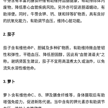
牛蒡含有丰富的膳食纤维有助维持血脂健康，帮助排除体内
废物，降低患心血管疾病风险。另外亦可促进肠道蠕动，有
助排便。同时，牛蒡含钾、钙、镁和锌等矿物质，具有良好
的抗氧化能力，有助调节血压，维持心脏功能。
2. 茄子
茄子含有维他命P、胆碱及多种矿物质，有助维持微血管韧
性和弹性，平稳血压、降低胆固醇，因此有“血管清道夫”之
称。谢炳贤医生建议，茄子不宜用高温煮太久或油炸，以免
流失水溶性维他命。
3. 萝卜
萝卜含有维他命C、B、钾及膳食纤维等，身体摄取后有助
增强免疫力，促进新陈代谢。当中含有的钾元素亦有助调节