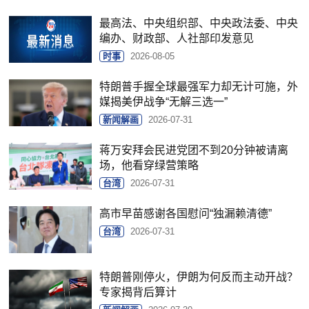
最高法、中央组织部、中央政法委、中央
编办、财政部、人社部印发意见
时事
2026-08-05
特朗普手握全球最强军力却无计可施，外
媒揭美伊战争“无解三选一”
新闻解画
2026-07-31
蒋万安拜会民进党团不到20分钟被请离
场，他看穿绿营策略
台湾
2026-07-31
高市早苗感谢各国慰问“独漏赖清德”
台湾
2026-07-31
特朗普刚停火，伊朗为何反而主动开战？
专家揭背后算计