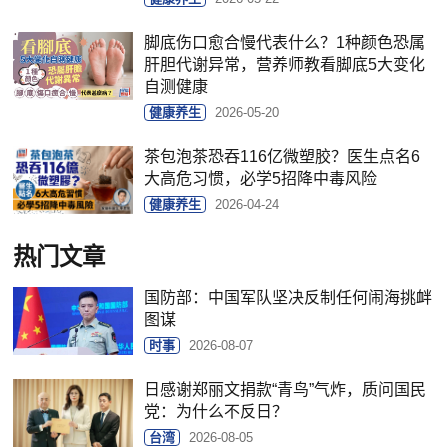
脚底伤口愈合慢代表什么？1种颜色恐属
肝胆代谢异常，营养师教看脚底5大变化
自测健康
健康养生
2026-05-20
茶包泡茶恐吞116亿微塑胶？医生点名6
大高危习惯，必学5招降中毒风险
健康养生
2026-04-24
热门文章
国防部：中国军队坚决反制任何闹海挑衅
图谋
时事
2026-08-07
日感谢郑丽文捐款“青鸟”气炸，质问国民
党：为什么不反日？
台湾
2026-08-05