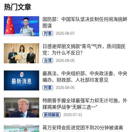
热门文章
国防部：中国军队坚决反制任何闹海挑衅
图谋
时事
2026-08-07
日感谢郑丽文捐款“青鸟”气炸，质问国民
党：为什么不反日？
台湾
2026-08-05
最高法、中央组织部、中央政法委、中央
编办、财政部、人社部印发意见
时事
2026-08-05
特朗普手握全球最强军力却无计可施，外
媒揭美伊战争“无解三选一”
新闻解画
2026-07-31
蒋万安拜会民进党团不到20分钟被请离