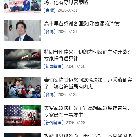
场，他看穿绿营策略
台湾
2026-07-31
高市早苗感谢各国慰问“独漏赖清德”
台湾
2026-07-31
特朗普刚停火，伊朗为何反而主动开战？
专家揭背后算计
新闻解画
2026-07-30
毒油案陈其迈怒问20%决策，卢秀燕证实
了，曝台湾当局有内鬼
台湾
2026-07-28
美军武器快打光了？高端武器库存告急，
专家最怕一事发生
新闻解画
2026-07-28
攻破世界级难题、申遗成功！本周我国多