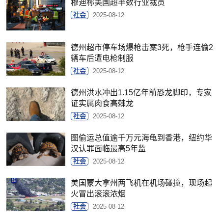
穆迪称美国超半数行业裁员
社会
2025-08-12
德州超市停车场爆枪击案3死，枪手连偷2
辆车后遭电枪制服
社会
2025-08-12
德州洪水冲出1.15亿年前恐龙脚印，专家
证实属肉食高棘龙
社会
2025-08-12
图偷运总值逾千万元海龟到香港，纽约华
汉认罪面临最高5年监
社会
2025-08-12
美国蒙大拿州两飞机在机场碰撞，现场起
火冒出滚滚浓烟
社会
2025-08-12