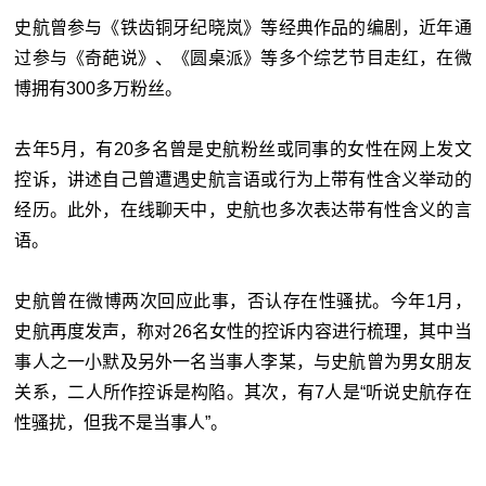
史航曾参与《铁齿铜牙纪晓岚》等经典作品的编剧，近年通
过参与《奇葩说》、《圆桌派》等多个综艺节目走红，在微
博拥有300多万粉丝。
去年5月，有20多名曾是史航粉丝或同事的女性在网上发文
控诉，讲述自己曾遭遇史航言语或行为上带有性含义举动的
经历。此外，在线聊天中，史航也多次表达带有性含义的言
语。
史航曾在微博两次回应此事，否认存在性骚扰。今年1月，
史航再度发声，称对26名女性的控诉内容进行梳理，其中当
事人之一小默及另外一名当事人李某，与史航曾为男女朋友
关系，二人所作控诉是构陷。其次，有7人是“听说史航存在
性骚扰，但我不是当事人”。