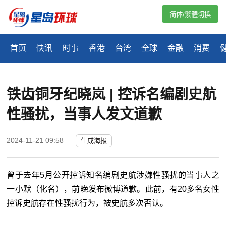
简体/繁體切換
首页
快讯
时事
香港
台湾
全球
金融
消费
铁齿铜牙纪晓岚 | 控诉名编剧史航
性骚扰，当事人发文道歉
2024-11-21 09:58
生成海报
曾于去年5月公开控诉知名编剧史航涉嫌性骚扰的当事人之
一小默（化名），前晚发布微博道歉。此前，有20多名女性
控诉史航存在性骚扰行为，被史航多次否认。