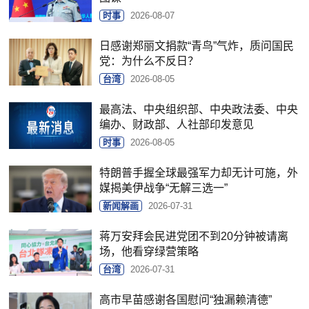
时事
2026-08-07
日感谢郑丽文捐款“青鸟”气炸，质问国民
党：为什么不反日？
台湾
2026-08-05
最高法、中央组织部、中央政法委、中央
编办、财政部、人社部印发意见
时事
2026-08-05
特朗普手握全球最强军力却无计可施，外
媒揭美伊战争“无解三选一”
新闻解画
2026-07-31
蒋万安拜会民进党团不到20分钟被请离
场，他看穿绿营策略
台湾
2026-07-31
高市早苗感谢各国慰问“独漏赖清德”