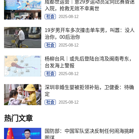
成都世运会｜意29岁运动员定向比赛昏迷
入院，抢救无效不幸离世
社会
2025-08-12
19岁男开车多次撞击单车男，叫嚣：没人
治你，00后治你
社会
2025-08-12
杨柳台风｜或先后登陆台湾及闽南粤东，
台发海上警报
社会
2025-08-12
深圳非婚生婴被拒领补贴，卫健委：待确
定
社会
2025-08-12
热门文章
国防部：中国军队坚决反制任何闹海挑衅
图谋