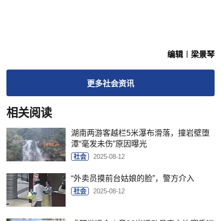
编辑︱梁景琴
更多
社会
资讯
相关阅读
湖南两游客越栏5米瀑布滑落，撞岩壁堕
潭“毫发未伤”原因曝光
社会
2025-08-12
“外卖员摸前台姑娘的脸”，警方介入
社会
2025-08-12