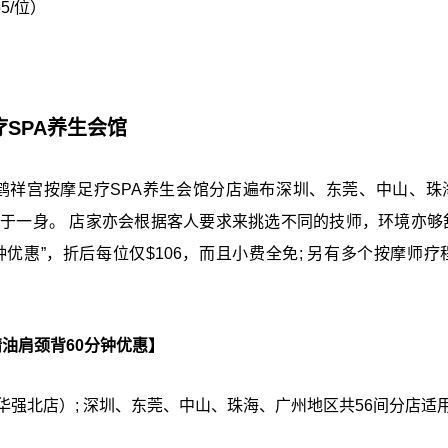
5/位）
疗SPA养生会馆
今鹤祥宫按摩足疗SPA养生会馆分店遍布深圳、东莞、中山、珠
程于一身。 店家亦会根据客人要求来挑选不同的技师，环境亦够
分钟优惠”，折后每位仅$106，而且小费全免; 另有多个按摩师疗
精油肩颈背60分钟优惠】
华强北店）; 深圳、东莞、中山、珠海、广州地区共56间分店适