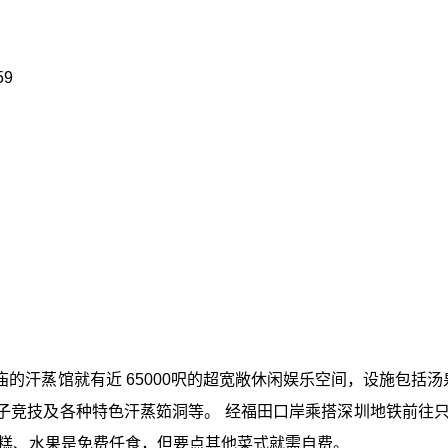
9
）
的汗蒸馆就有近 65000呎的超宽敞休闲娱乐空间，设施包括汤
子竞技及各种特色汗蒸筎洞等。 经福田口岸乘搭深圳地铁前往只
雪糕、水果是免费任食，但要点其他菜式就需自费。