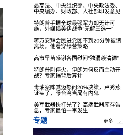
最高法、中央组织部、中央政法委、
中央编办、财政部、人社部印发意见
特朗普手握全球最强军力却无计可
施，外媒揭美伊战争“无解三选一”
蒋万安拜会民进党团不到20分钟被请
离场，他看穿绿营策略
高市早苗感谢各国慰问“独漏赖清德”
特朗普刚停火，伊朗为何反而主动开
战？专家揭背后算计
毒油案陈其迈怒问20%决策，卢秀燕
证实了，曝台湾当局有内鬼
美军武器快打光了？高端武器库存告
急，专家最怕一事发生
专题
更多