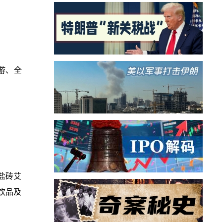
桌游、全
盐砖艾
饮品及