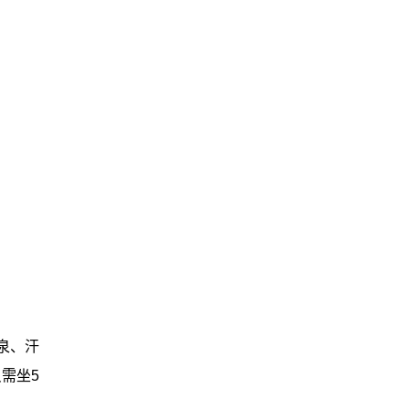
泉、汗
需坐5