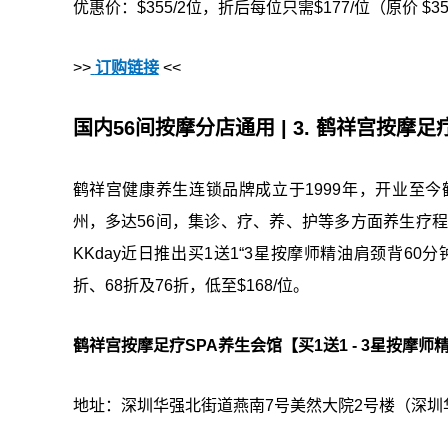
优惠价：$355/2位，折后每位只需$177/位（原价 $35
>>
订购链接
<<
国内56间按摩分店通用 | 3. 鹤祥宫按摩足
鹤祥宫健康养生连锁品牌成立于1999年，开业至
州，多达56间，集诊、疗、养、护等多方面养生疗
KKday近日推出买1送1“3星按摩师精油肩颈背60
折、68折及76折，低至$168/位。
鹤祥宫按摩足疗SPA养生会馆【买1送1 - 3星按摩师
地址：深圳华强北街道燕南7号美然大院2号楼（深圳