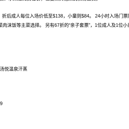
折，折后成人每位入场价低至$138，小童则$84。 24小时入场门
沫饭等主菜选择。 另有67折的“亲子套票”，1位成人及1位小
层汤悦温泉汗蒸
9