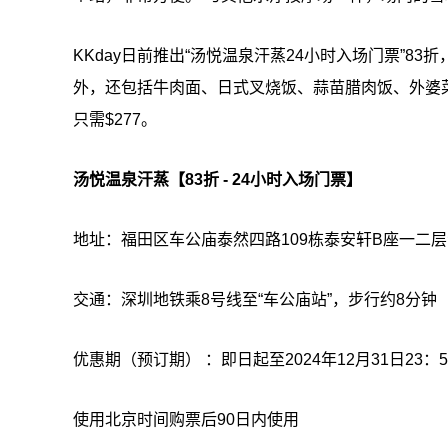
KKday日前推出“汤悦温泉汗蒸24小时入场门票”83
外，还包括牛肉面、日式叉烧饭、蒜苗腊肉饭、外婆菜肉
只需$277。
汤悦温泉汗蒸【83折 - 24小时入场门票】
地址：福田区车公庙泰然四路109栋泰安轩B座一二
交通：深圳地铁乘8号线至“车公庙站”，步行约8分钟
优惠期（预订期） ：即日起至2024年12月31日23：5
使用北京时间购票后90日内使用