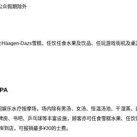
 公众假期除外
Häagen-Dazs雪糕、任饮任食水果及饮品、任玩游戏街机及
PA
闲娱乐水疗按摩场，场内除有男汤、女汤、恒温汤池、干湿蒸、
牌房、书吧、乒乓球等丰富设施，顾客亦可任食雪糕水果、任饮
岸到店，可报销最多¥30的士费。