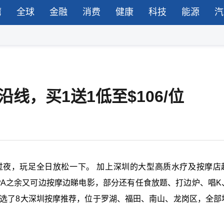
湾
全球
金融
消费
健康
科技
能源
汽
线，买1送1低至$106/位
过夜，玩足全日放松一下。 加上深圳的大型高质水疗及按摩店
PA之余又可边按摩边睇电影，部分还有任食放题、打边炉、唱K
精选了8大深圳按摩推荐，位于罗湖、福田、南山、龙岗区，全部