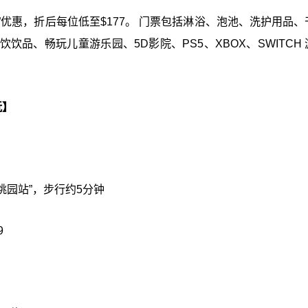
畅玩”优惠，折后每位低至$177。 门票包括淋浴、泡池、洗护用品
品、畅玩儿童游乐园、5D影院、PS5、XBOX、SWITCH 
玩】
桃园站”，步行约5分钟
9