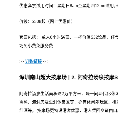
优惠套票适用时间：星期日8am至星期四12mn适用;
价钱：$308起（网上优惠价）
套票包括： 单人6小时浴票、一杯价值$32饮品、任食
场免小费免服务费
>>
订购链接
<<
深圳南山超大按摩场 | 2. 阿奇拉汤泉按摩S
阿奇拉汤泉生活面积达2万平方米，是一间现代化休
熏蒸、溶洞房及虫洞休息区等，亦有休闲躺玩区、棋
红酒等。 按摩场更特设港客优惠，港人凭回乡证由口