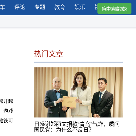
车
评论
专题
教育
娱乐
视频
简体/繁體切換
热门文章
越开越
、游戏
地铁可
日感谢郑丽文捐款“青鸟”气炸，质问
国民党：为什么不反日？