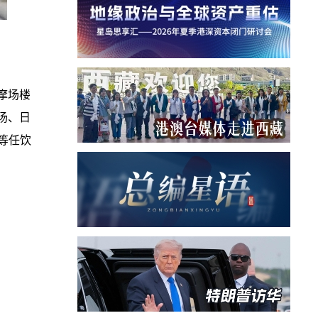
按摩场楼
汤、日
等任饮