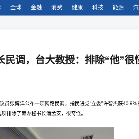
湾
全球
金融
消费
健康
科技
能源
汽
市长民调，台大教授：排除“他”很
议员张博洋公布一项网路民调，指民进党“立委”许智杰获40.9％
，选项排除了赖办秘书长潘孟安，很奇怪。