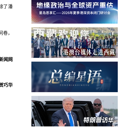
除了潘
问卷，
新闻网
贺巧华