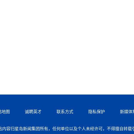
站地图
诚聘英才
联系方式
隐私保护
新媒体
站内容归星岛新闻集团所有，任何单位以及个人未经许可，不得擅自转载