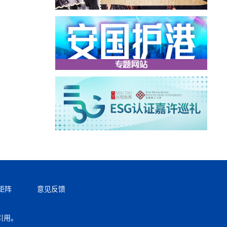
矩阵
意见反馈
引用。
返回顶部