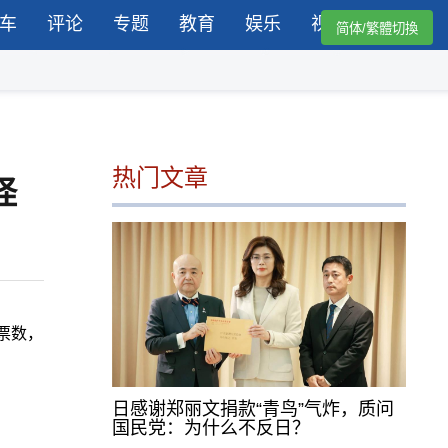
车
评论
专题
教育
娱乐
视频
简体/繁體切換
热门文章
怪
票数，
日感谢郑丽文捐款“青鸟”气炸，质问
国民党：为什么不反日？