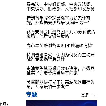
最高法、中央组织部、中央政法委、
中央编办、财政部、人社部印发意见
特朗普手握全球最强军力却无计可
施，外媒揭美伊战争“无解三选一”
蒋万安拜会民进党团不到20分钟被请
离场，他看穿绿营策略
高市早苗感谢各国慰问“独漏赖清德”
特朗普刚停火，伊朗为何反而主动开
战？专家揭背后算计
毒油案陈其迈怒问20%决策，卢秀燕
证实了，曝台湾当局有内鬼
美军武器快打光了？高端武器库存告
急，专家最怕一事发生
专题
更多
，不过，