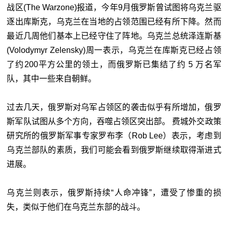
战区(The Warzone)报道，今年9月俄罗斯曾试图将乌克兰驱
逐出库斯克，乌克兰在当地的占领范围已经有所下降。然而
最近几周他们基本上已经守住了阵地。乌克兰总统泽连斯基
(Volodymyr Zelensky)周一表示，乌克兰在库斯克已经占领
了约200平方公里的领土，而俄罗斯已集结了约 5 万名军
队，其中一些来自朝鲜。
过去几天，俄罗斯对乌军占领区的袭击似乎有所增加，俄罗
斯军队试图从多个方向，吞噬占领区突出部。 费城外交政策
研究所的俄罗斯军事专家罗布李（Rob Lee）表示，考虑到
乌克兰部队的素质，我们可能会看到俄罗斯继续取得渐进式
进展。
乌克兰则表示，俄罗斯持续“人命冲锋”，遭受了惨重的损
失，类似于他们在乌克兰东部的战斗。