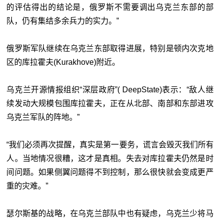
的评估得出的结论是，俄罗斯不需要调出乌克兰东部的部
队，仍有集结多余兵力的实力。”
俄罗斯军队继续在乌克兰东部取得进展，特别是顿内次克地
区的库拉霍夫(Kurakhove)附近。
乌克兰开源情报组织“深层政府”( DeepState)表示：“敌人继
续发动大规模包围库拉霍夫，正在从北部、南部和东部进攻
乌克兰军队的阵地。”
“我们必须再次提醒，真实是第一要务，谎言会毁灭我们所有
人。当地情况很糟，这才是真相。失去对库拉霍夫仍然是时
间问题。如果侧翼问题得不到控制，那么很快就会变成更严
重的灾难。”
瑟尔斯基的战略，在乌克兰部队中也有疑虑，乌克兰少将马