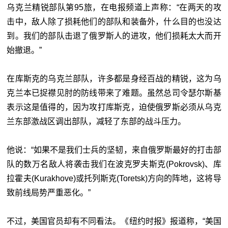
乌克兰精锐部队第95旅，在电报频道上声称：“在两天的攻
击中，敌人除了损耗他们的部队和装备外，什么目的也没达
到。我们的部队击退了俄罗斯人的进攻，他们损耗太大而开
始撤退。”
在库斯克的乌克兰部队，许多都是身经百战的精锐，这为乌
克兰本已捉襟见肘的防线带来了难题。虽然总司令瑟尔斯基
表示这是值得的，因为攻打库斯克，迫使俄罗斯必须从乌克
兰东部激战区调出部队，减轻了东部的战斗压力。
他说：“如果不是我们士兵的坚韧，来自俄罗斯最好的打击部
队的数万名敌人将袭击我们在波克罗夫斯克(Pokrovsk)、库
拉霍夫(Kurakhove)或托列斯克(Toretsk)方向的阵地，这将导
致前线局势严重恶化。”
不过，美国官员却有不同看法。《纽约时报》报道称，“美国