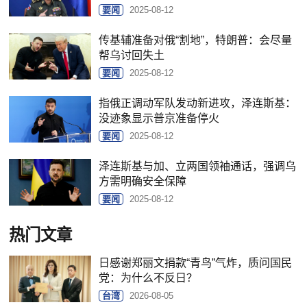
要闻
2025-08-12
传基辅准备对俄“割地”，特朗普：会尽量
帮乌讨回失土
要闻
2025-08-12
指俄正调动军队发动新进攻，泽连斯基：
没迹象显示普京准备停火
要闻
2025-08-12
泽连斯基与加、立两国领袖通话，强调乌
方需明确安全保障
要闻
2025-08-12
热门文章
日感谢郑丽文捐款“青鸟”气炸，质问国民
党：为什么不反日？
台湾
2026-08-05