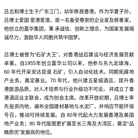
吕志和博士生于广东江门，幼年移居香港。作为华夏子孙，
吕博士爱国 爱港爱澳，是一名备受尊崇的企业家及慈善家，
他创立的嘉华集团，秉 承诚信、创新之理念，为国家发展竭
诚尽力，激励华人同胞共筑中国梦。
吕博士被誉为“石矿大王”，对香港战后建设与经济发展贡献
卓著。自1955年创立嘉华公司以来，他参与东九龙填海，
60 年代开采安达臣道 石矿，引入自动化技术。同期拓展地
产业务，奠定基业。70 年代，他兴建五星级酒店，提升香
港旅游品质，对人才培养与行业升级功不可没， 并成立了香
港酒店业主联会，成为创会主席。改革开放初期，吕博士率
先投资内地，遍布全国建材基地与水泥厂，并响应节能环保
号召，推动可持续发展。自 80年代起大力发展香港及美国
地产业务；90 年代版图更扩展至长三角及大湾区，奠定“品
精质优”发展商的地位。