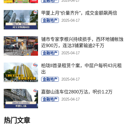
金融地产
2025-04-17
甲厦上月“价量齐升”，成交金额飙两倍
金融地产
2025-04-17
铺市专家李根兴持续损手，西环地铺帐蚀
近900万，连沽3铺累输逾2千万
金融地产
2025-04-17
柏珑II首录租赁个案，中层户每呎43元租
出
金融地产
2025-04-17
嘉御山连车位2800万沽，呎价1.2万
金融地产
2025-04-17
热门文章