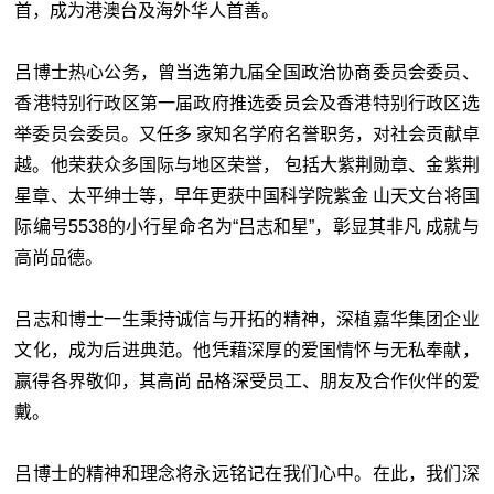
首，成为港澳台及海外华人首善。
吕博士热心公务，曾当选第九届全国政治协商委员会委员、
香港特别行政区第一届政府推选委员会及香港特别行政区选
举委员会委员。又任多 家知名学府名誉职务，对社会贡献卓
越。他荣获众多国际与地区荣誉， 包括大紫荆勋章、金紫荆
星章、太平绅士等，早年更获中国科学院紫金 山天文台将国
际编号5538的小行星命名为“吕志和星”，彰显其非凡 成就与
高尚品德。
吕志和博士一生秉持诚信与开拓的精神，深植嘉华集团企业
文化，成为后进典范。他凭藉深厚的爱国情怀与无私奉献，
赢得各界敬仰，其高尚 品格深受员工、朋友及合作伙伴的爱
戴。
吕博士的精神和理念将永远铭记在我们心中。在此，我们深