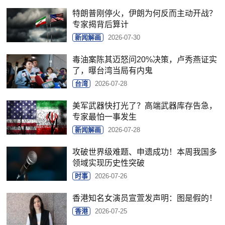
特朗普刚停火，伊朗为何反而主动开战？
专家揭背后算计
新闻解画
2026-07-30
毒油案陈其迈怒问20%决策，卢秀燕证实
了，曝台湾当局有内鬼
台湾
2026-07-28
美军武器快打光了？高端武器库存告急，
专家最怕一事发生
新闻解画
2026-07-28
攻破世界级难题、申遗成功！本周我国多
领域实现历史性突破
时事
2026-07-26
香港知名女演员宣萱发声明：图是假的！
香港
2026-07-25