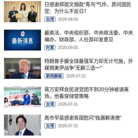
日感谢郑丽文捐款“青鸟”气炸，质问国民
党：为什么不反日？
台湾
2026-08-05
最高法、中央组织部、中央政法委、中央
编办、财政部、人社部印发意见
时事
2026-08-05
特朗普手握全球最强军力却无计可施，外
媒揭美伊战争“无解三选一”
新闻解画
2026-07-31
蒋万安拜会民进党团不到20分钟被请离
场，他看穿绿营策略
台湾
2026-07-31
高市早苗感谢各国慰问“独漏赖清德”
台湾
2026-07-31