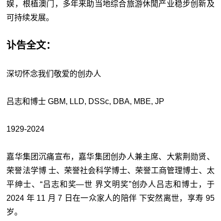
娱，根植澳门，多年来助当地综合旅游休閒产业稳步创新及
可持续发展。
讣告全文：
深切怀念我们敬爱的创办人
吕志和博士 GBM, LLD, DSSc, DBA, MBE, JP
1929-2024
嘉华集团沉痛宣布，嘉华集团创办人兼主席、大紫荆勋贤、
荣誉法学博 士、荣誉社会科学博士、荣誉工商管理博士、太
平绅士、“吕志和奖—世 界文明奖”创办人吕志和博士，于
2024 年 11 月 7 日在一众家人的陪伴 下安然离世，享寿 95
岁。