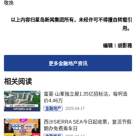
敬挽
以上内容归星岛新闻集团所有，未经许可不得擅自转载引
用。
编辑︱胡影雅
更多
金融地产
资讯
相关阅读
富豪·山峯独立屋1.35亿招标沽，每呎造
价4.46万
金融地产
2025-04-17
西沙SIERRA SEA今日起收票，复活节假
期办免费乘车日