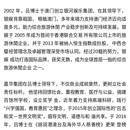
2002 年，吕博士于澳门创立银河娱乐集团，在其领导下，
银娱背靠祖国， 根植澳门，多年来竭力支持澳门经济迈向适
度多元，助力综合旅游休閒 产业稳步创新及可持续发展。银
娱于 2005 年成为首间于香港联合交易 所有限公司上市的旅
游休閒企业，并于 2013 年被纳入恒生指数成份股， 中西合
璧经营理念及卓越管理深受市场认同。经过20载的努力，银
娱 成功打造国际品牌，获奖无数，成为全球首屈一指的综合
旅游休閒企业 之一。
嘉华集团在吕博士领导下，不仅商业成就斐然，更树立社会
责任标杆。 他坚持回馈社会，重视教育、医疗与公益，捐建
百馀所学校，设立奖学 金，近年着力支持高端科研，践行
“兴学强国，教育惠民”之理念，于2015年创立国际性的“吕志
和奖－世界文明奖”，倡导文明、道德与和 谐共享。于 2016
年，吕博士在《胡润港澳台及海外华人慈善榜》更荣 登榜