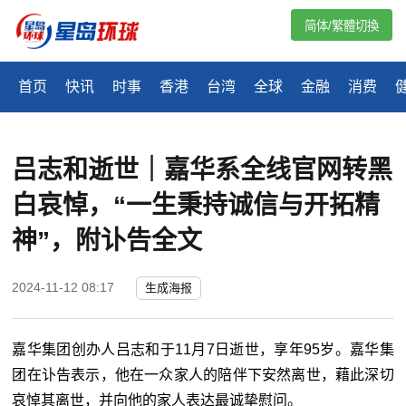
简体/繁體切換
首页
快讯
时事
香港
台湾
全球
金融
消费
吕志和逝世｜嘉华系全线官网转黑
白哀悼，“一生秉持诚信与开拓精
神”，附讣告全文
2024-11-12 08:17
生成海报
嘉华集团创办人吕志和于11月7日逝世，享年95岁。嘉华集
团在讣告表示，他在一众家人的陪伴下安然离世，藉此深切
哀悼其离世，并向他的家人表达最诚挚慰问。