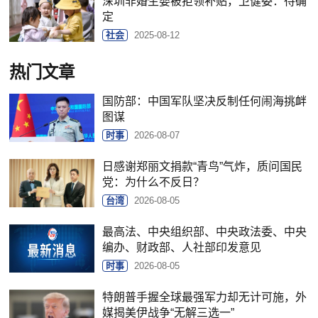
深圳非婚生婴被拒领补贴，卫健委：待确
定
社会
2025-08-12
热门文章
国防部：中国军队坚决反制任何闹海挑衅
图谋
时事
2026-08-07
日感谢郑丽文捐款“青鸟”气炸，质问国民
党：为什么不反日？
台湾
2026-08-05
最高法、中央组织部、中央政法委、中央
编办、财政部、人社部印发意见
时事
2026-08-05
特朗普手握全球最强军力却无计可施，外
媒揭美伊战争“无解三选一”