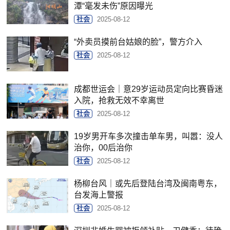
潭“毫发未伤”原因曝光
社会
2025-08-12
“外卖员摸前台姑娘的脸”，警方介入
社会
2025-08-12
成都世运会｜意29岁运动员定向比赛昏迷
入院，抢救无效不幸离世
社会
2025-08-12
19岁男开车多次撞击单车男，叫嚣：没人
治你，00后治你
社会
2025-08-12
杨柳台风｜或先后登陆台湾及闽南粤东，
台发海上警报
社会
2025-08-12