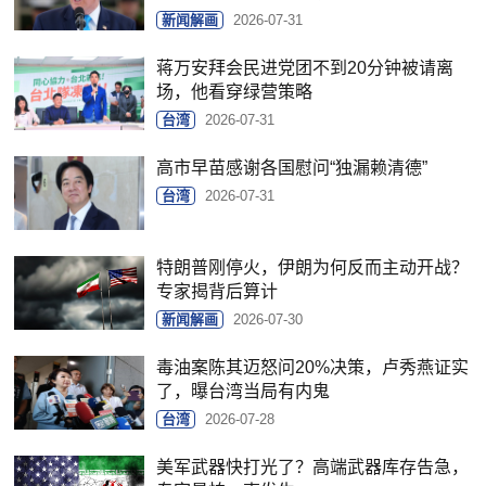
新闻解画
2026-07-31
蒋万安拜会民进党团不到20分钟被请离
场，他看穿绿营策略
台湾
2026-07-31
高市早苗感谢各国慰问“独漏赖清德”
台湾
2026-07-31
特朗普刚停火，伊朗为何反而主动开战？
专家揭背后算计
新闻解画
2026-07-30
毒油案陈其迈怒问20%决策，卢秀燕证实
了，曝台湾当局有内鬼
台湾
2026-07-28
美军武器快打光了？高端武器库存告急，