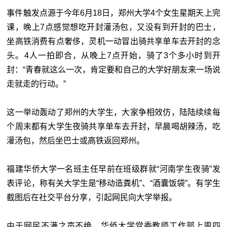
事件触发点源于今年6月18日，郑州大学4个女生星期天上完
课，晚上7点感觉想吃开封灌汤包，又没有到开封的巴士，
坐高铁消费有点奢侈，灵机一动冒出骑共享单车去开封的念
头。4人一拍即合，从晚上7点开始，骑了3个多小时到开
封：“青春就这么一次，肯定要和自己的大学好朋友来一场说
走就走的行动。”
这一举动轰动了郑州的大学生，大家争相效仿，陆陆续续每
个周末都有大学生夜骑共享单车去开封，早晨喝胡辣汤，吃
灌汤包，然后坐巴士或高铁返回郑州。
福建华侨大学一名班主任早前在班级群就“河南学生夜骑”发
表评论，称有关大学生是“移动造粪机”、“酒囊饭袋”。有学生
截图后在社交平台分享，引起网民向大学举报。
由于网民不满之声不绝，华侨大学党委教师工作部上周四