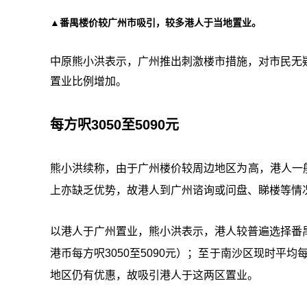
▲番禺楼价较广州市吸引，较多港人于当地置业。
中原熊小洪表示，广州推出刺激楼市措施，对市民无
置业比例增加。
每方呎3050至5090元
熊小洪续称，由于广州楼价较周边地区为高，港人一
上亦缺乏优势，故港人到广州谘询或问盘、睇楼等情
以港人于广州置业，熊小洪表示，港人较普遍选择番
港币每方呎3050至5090元）；至于南沙区现时平均每
地区仍有优惠，故吸引港人于这两区置业。