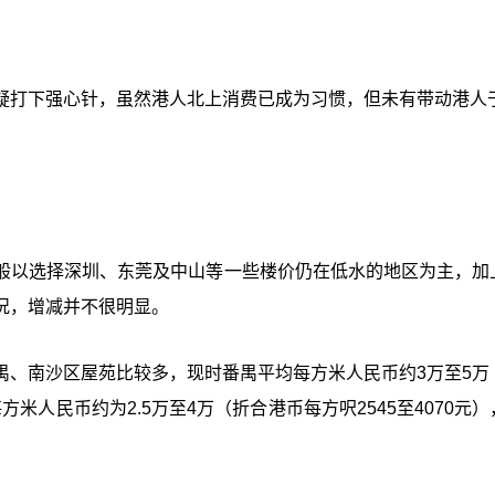
疑打下强心针，虽然港人北上消费已成为习惯，但未有带动港人
般以选择深圳、东莞及中山等一些楼价仍在低水的地区为主，加
况，增减并不很明显。
禺、南沙区屋苑比较多，现时番禺平均每方米人民币约3万至5万
方米人民币约为2.5万至4万（折合港币每方呎2545至4070元