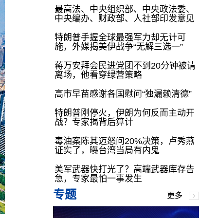
最高法、中央组织部、中央政法委、
中央编办、财政部、人社部印发意见
特朗普手握全球最强军力却无计可
施，外媒揭美伊战争“无解三选一”
蒋万安拜会民进党团不到20分钟被请
离场，他看穿绿营策略
高市早苗感谢各国慰问“独漏赖清德”
特朗普刚停火，伊朗为何反而主动开
战？专家揭背后算计
毒油案陈其迈怒问20%决策，卢秀燕
证实了，曝台湾当局有内鬼
美军武器快打光了？高端武器库存告
急，专家最怕一事发生
专题
更多