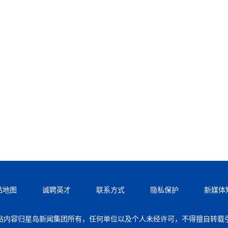
站地图
诚聘英才
联系方式
隐私保护
新媒体
站内容归星岛新闻集团所有，任何单位以及个人未经许可，不得擅自转载