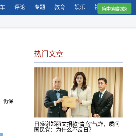
车
评论
专题
教育
娱乐
视频
简体/繁體切換
热门文章
，仍保
日感谢郑丽文捐款“青鸟”气炸，质问
国民党：为什么不反日？