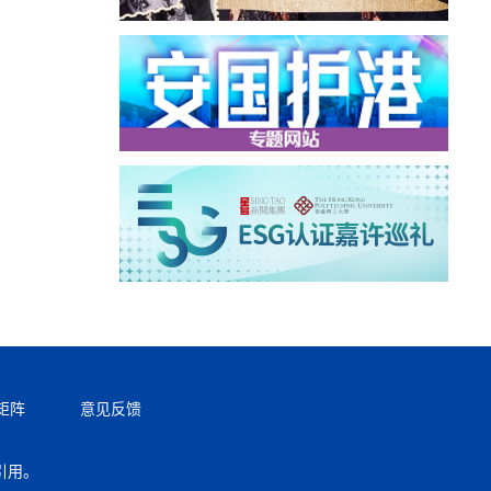
矩阵
意见反馈
引用。
返回顶部