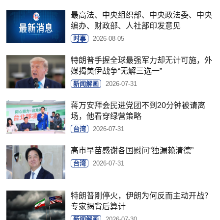
最高法、中央组织部、中央政法委、中央
编办、财政部、人社部印发意见
时事
2026-08-05
特朗普手握全球最强军力却无计可施，外
媒揭美伊战争“无解三选一”
新闻解画
2026-07-31
蒋万安拜会民进党团不到20分钟被请离
场，他看穿绿营策略
台湾
2026-07-31
高市早苗感谢各国慰问“独漏赖清德”
台湾
2026-07-31
特朗普刚停火，伊朗为何反而主动开战？
专家揭背后算计
新闻解画
2026-07-30