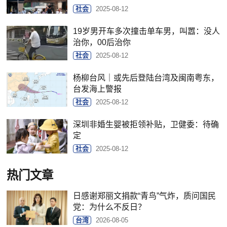
社会
2025-08-12
19岁男开车多次撞击单车男，叫嚣：没人
治你，00后治你
社会
2025-08-12
杨柳台风｜或先后登陆台湾及闽南粤东，
台发海上警报
社会
2025-08-12
深圳非婚生婴被拒领补贴，卫健委：待确
定
社会
2025-08-12
热门文章
日感谢郑丽文捐款“青鸟”气炸，质问国民
党：为什么不反日？
台湾
2026-08-05