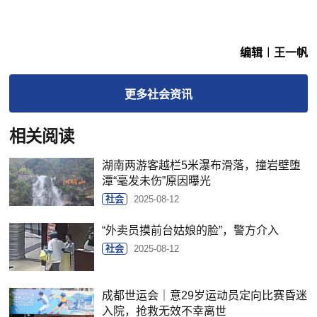
编辑︱王一帆
更多
社会
资讯
相关阅读
湖南两游客越栏5米瀑布滑落，撞岩壁堕
潭“毫发未伤”原因曝光
社会
2025-08-12
“外卖员摸前台姑娘的脸”，警方介入
社会
2025-08-12
成都世运会｜意29岁运动员定向比赛昏迷
入院，抢救无效不幸离世