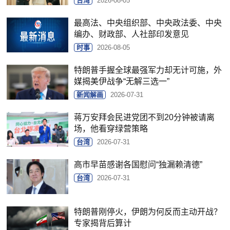
台湾
2026-08-05
最高法、中央组织部、中央政法委、中央
编办、财政部、人社部印发意见
时事
2026-08-05
特朗普手握全球最强军力却无计可施，外
媒揭美伊战争“无解三选一”
新闻解画
2026-07-31
蒋万安拜会民进党团不到20分钟被请离
场，他看穿绿营策略
台湾
2026-07-31
高市早苗感谢各国慰问“独漏赖清德”
台湾
2026-07-31
特朗普刚停火，伊朗为何反而主动开战？
专家揭背后算计