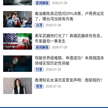
新闻解画
2026-07-30
毒油案陈其迈怒问20%决策，卢秀燕证实
了，曝台湾当局有内鬼
台湾
2026-07-28
美军武器快打光了？高端武器库存告急，
专家最怕一事发生
新闻解画
2026-07-28
攻破世界级难题、申遗成功！本周我国多
领域实现历史性突破
时事
2026-07-26
香港知名女演员宣萱发声明：图是假的！
香港
2026-07-25