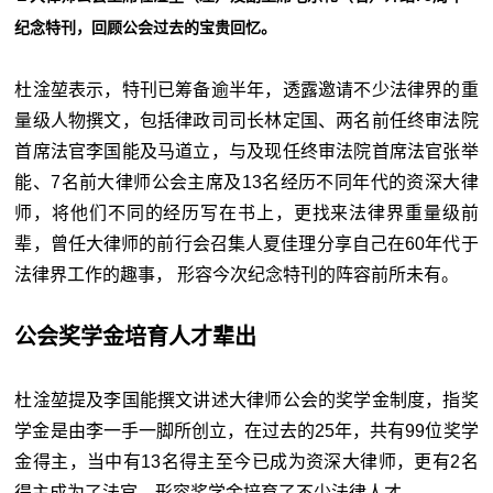
纪念特刊，回顾公会过去的宝贵回忆。
杜淦堃表示，特刊已筹备逾半年，透露邀请不少法律界的重
量级人物撰文，包括律政司司长林定国、两名前任终审法院
首席法官李国能及马道立，与及现任终审法院首席法官张举
能、7名前大律师公会主席及13名经历不同年代的资深大律
师，将他们不同的经历写在书上，更找来法律界重量级前
辈，曾任大律师的前行会召集人夏佳理分享自己在60年代于
法律界工作的趣事， 形容今次纪念特刊的阵容前所未有。
公会奖学金培育人才辈出
杜淦堃提及李国能撰文讲述大律师公会的奖学金制度，指奖
学金是由李一手一脚所创立，在过去的25年，共有99位奖学
金得主，当中有13名得主至今已成为资深大律师，更有2名
得主成为了法官，形容奖学金培育了不少法律人才。