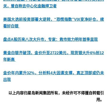
关，曾自称去中心化金融捍卫者
美国大选前投资部署大逆转，“恐慌指数”VIX变净好仓，续
看好白银
盘点A股历来八次大升市，专家：救市效力明年首季显现
黄金白银齐破顶，金价升至2722美元，现货银大升6%创12
年新高
金价年内累升32%，分析料4大因素支撑，真正顶部或仍未
出现
以上内容归星岛新闻集团所有，未经许可不得擅自转载引
用。