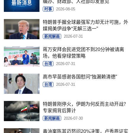
编办、财政部、人社部印发意见
时事
2026-08-05
特朗普手握全球最强军力却无计可施，外
媒揭美伊战争“无解三选一”
新闻解画
2026-07-31
蒋万安拜会民进党团不到20分钟被请离
场，他看穿绿营策略
台湾
2026-07-31
高市早苗感谢各国慰问“独漏赖清德”
台湾
2026-07-31
特朗普刚停火，伊朗为何反而主动开战？
专家揭背后算计
新闻解画
2026-07-30
毒油案陈其迈怒问20%决策，卢秀燕证实