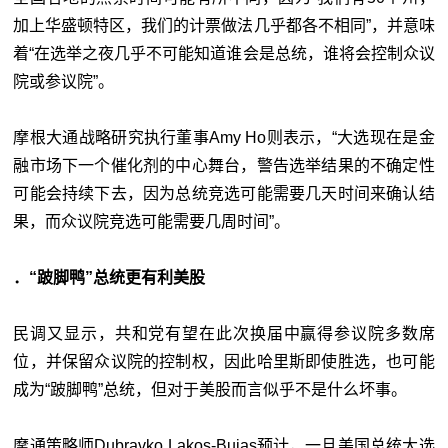
加上华盛顿特区，我们的计票做法几乎都各不相同”，并意味
着“在选举之夜几乎不可能知道谁会是总统，谁将会控制众议
院或参议院”。
摩根大通战略研究执行董事Amy Ho则表示，“大选现在是金
融市场下一个催化剂的中心舞台，警告选举结果的不确定性
可能会持续下去，因为总统竞选可能需要几天时间来确认结
果，而众议院竞选可能需要几周时间”。
．“跛脚鸭”总统更有利美股
民调又显示，共和党有望在此次换届中赢得参议院多数席
位，并保留众议院的控制权，因此哈里斯即使胜选，也可能
成为“跛脚鸭”总统，但对于美股而言似乎不是什么坏事。
摩通策略师Dubravko Lakos-Bujas预计，一旦美国总统大选