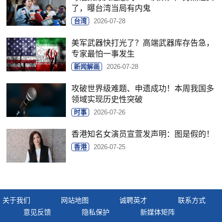
了，曝台湾当局有内鬼
台湾
2026-07-28
美军武器快打光了？高端武器库存告急，
专家最怕一事发生
新闻解画
2026-07-28
攻破世界级难题、申遗成功！本周我国多
领域实现历史性突破
时事
2026-07-26
香港知名女演员宣萱发声明：图是假的！
香港
2026-07-25
关于我们
网站地图
诚聘英才
联系方式
意见反馈
隐私保护
新媒体矩阵