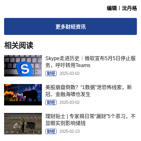
编辑︱沈丹格
更多
财经
资讯
相关阅读
Skype走进历史｜微软宣布5月5日停止服
务，呼吁转用Teams
财经
2025-03-02
美股崩盘倒数？“1数据”泄恐怖线索，新
冠、金融海啸也发生
财经
2025-03-02
理财贴士 | 专家揭日常“漏财”5个恶习，不
显眼实则影响储钱
财经
2025-02-23