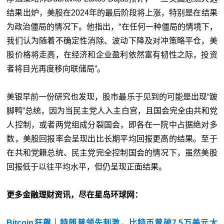
结果出炉，美股在2024年的最后阶段将上涨，特别是在结果
为政治僵局的情况下。他指出，“在任何一种僵局的情境下，
我们认为随着不确定性消除、波动下降及对冲策略平仓，美
股价格将走高，在经济和企业盈利依然富有韧性之际，投资
者将目光再度移向联储局”。
美银早前一份研究也发现，股市最乐于见到的可能是出现“跛
脚鸭”总统，因为当民主党人入主白宫，且国会完全由共和党
人控制，或者两党组成分裂国会，即各在一院中占据绝对多
数，美股回报率会呈现出比长期平均回报更高的结果。至于
在共和党籍总统、民主党完全控制国会的情况下，虽然美股
回报低于以往平均水平，但仍呈现正面结果。
更多金融理财资讯，尽在星岛环球网：
Bitcoin狂飙｜特朗普领先刺激，比特币曾破7.5万美元大