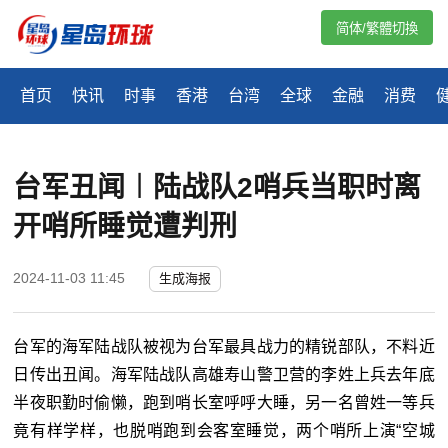
简体/繁體切換
首页
快讯
时事
香港
台湾
全球
金融
消费
台军丑闻︱陆战队2哨兵当职时离
开哨所睡觉遭判刑
2024-11-03 11:45
生成海报
台军的海军陆战队被视为台军最具战力的精锐部队，不料近
日传出丑闻。海军陆战队高雄寿山警卫营的李姓上兵去年底
半夜职勤时偷懒，跑到哨长室呼呼大睡，另一名曾姓一等兵
竟有样学样，也脱哨跑到会客室睡觉，两个哨所上演“空城