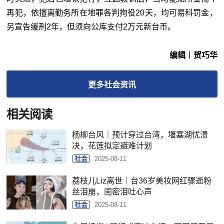
再犯，依擅离勤务所在地罪各判拘役20天，均可易科罚金，
另宣告缓刑2年，但须向公库支付2万元新台币。
编辑︱贺巧华
更多
社会
资讯
相关阅读
杨柳台风｜预计穿过台湾，堰塞湖忧溃
决，花莲拟定避难计划
社会
2025-08-11
荔枝儿Liz离世｜台36岁美妆网红骤逝粉
丝泪崩，闺密泪吐心声
社会
2025-08-11