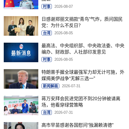
时事
2026-08-07
日感谢郑丽文捐款“青鸟”气炸，质问国民
党：为什么不反日？
台湾
2026-08-05
最高法、中央组织部、中央政法委、中央
编办、财政部、人社部印发意见
时事
2026-08-05
特朗普手握全球最强军力却无计可施，外
媒揭美伊战争“无解三选一”
新闻解画
2026-07-31
蒋万安拜会民进党团不到20分钟被请离
场，他看穿绿营策略
台湾
2026-07-31
高市早苗感谢各国慰问“独漏赖清德”