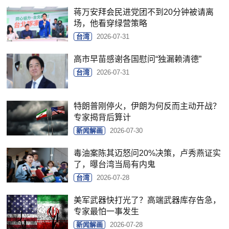
蒋万安拜会民进党团不到20分钟被请离
场，他看穿绿营策略
台湾
2026-07-31
高市早苗感谢各国慰问“独漏赖清德”
台湾
2026-07-31
特朗普刚停火，伊朗为何反而主动开战？
专家揭背后算计
新闻解画
2026-07-30
毒油案陈其迈怒问20%决策，卢秀燕证实
了，曝台湾当局有内鬼
台湾
2026-07-28
美军武器快打光了？高端武器库存告急，
专家最怕一事发生
新闻解画
2026-07-28