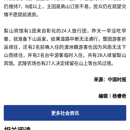
仍维持7、8成以上，主因是高山订房不易，民众仍在观望灾
情不愿提前退房。
梨山宾馆有1团来自彰化的24人旅行团，昨天一早没吃早
餐，就准备下山返家，结果道路中断无法通行，整团游客折
返续住，还有2名前晚入住的澳洲籍游客也因为风雨无法下
山而续住，并有2名台中游客临时入住，共有28人续留梨山
宾馆。武陵农场也有27人决定续留在山上等台风过境。
来源：中国时报
编辑︱杨睿奇
更多
社会
资讯