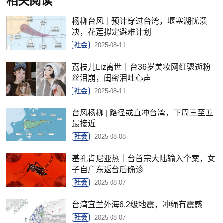
相关阅读
杨柳台风｜预计穿过台湾，堰塞湖忧溃
决，花莲拟定避难计划
社会
2025-08-11
荔枝儿Liz离世｜台36岁美妆网红骤逝粉
丝泪崩，闺密泪吐心声
社会
2025-08-11
台风杨柳 | 路径或直冲台湾，下周三至五
最接近
社会
2025-08-08
基孔肯尼亚热｜台首宗大陆输入个案，女
子自广东返台后确诊
社会
2025-08-07
台湾宜兰外海6.2级地震，冲绳有震感
社会
2025-08-07