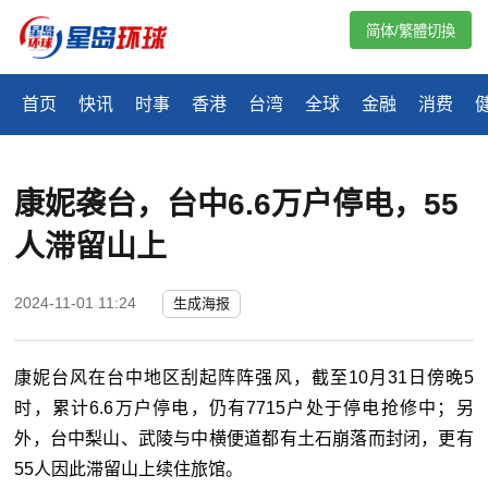
简体/繁體切換
首页
快讯
时事
香港
台湾
全球
金融
消费
康妮袭台，台中6.6万户停电，55
人滞留山上
2024-11-01 11:24
生成海报
康妮台风在台中地区刮起阵阵强风，截至10月31日傍晚5
时，累计6.6万户停电，仍有7715户处于停电抢修中；另
外，台中梨山、武陵与中横便道都有土石崩落而封闭，更有
55人因此滞留山上续住旅馆。