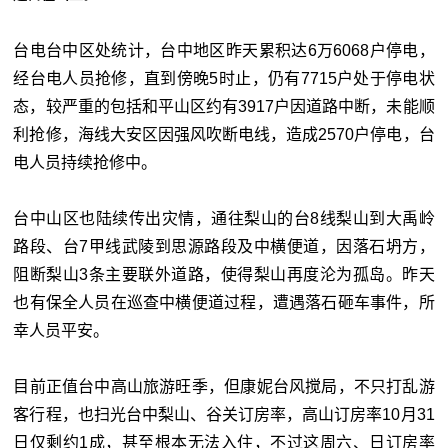
台电台中区处统计，台中地区昨天累积达6万6068户停电，
经台电人员抢修，直到傍晚5时止，仍有7715户处于停电状
态，较严重的包括和平山区约有3917户因道路中断，未能顺
利抢修，海线大安区因强风吹断电线，造成2570户停电，台
电人员持续抢修中。
台中山区也陆续传出灾情，通往梨山的台8线梨山到大禹岭
路段、台7甲线武陵到思源路段及中横便道，因落石坍方，
阻断梨山3条主要联外道路，使得梨山再度沦为孤岛。昨天
也有保全人员在巡查中横便道过程，遭遇落石砸车事件，所
幸人员平安。
目前正值台中高山旅游旺季，但康妮台风搅局，不只打乱游
客行程，也扫光台中梨山、谷关订房率，高山订房率10月31
日仅剩约1成，甚至根本无法入住，不过这周六、日订房率