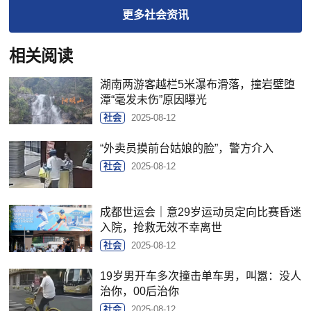
更多
社会
资讯
相关阅读
湖南两游客越栏5米瀑布滑落，撞岩壁堕
潭“毫发未伤”原因曝光
社会
2025-08-12
“外卖员摸前台姑娘的脸”，警方介入
社会
2025-08-12
成都世运会｜意29岁运动员定向比赛昏迷
入院，抢救无效不幸离世
社会
2025-08-12
19岁男开车多次撞击单车男，叫嚣：没人
治你，00后治你
社会
2025-08-12