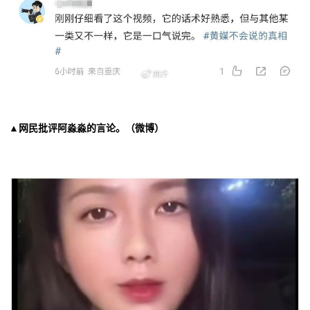
▲网民批评阿淼淼的言论。（微博）