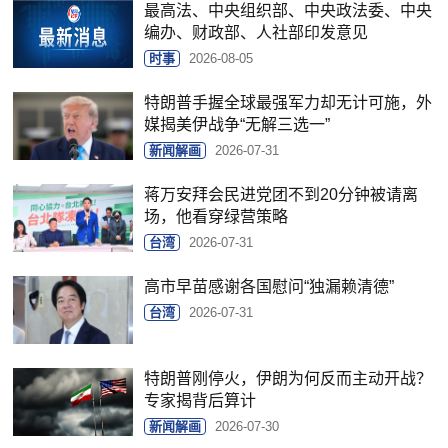
最高法、中央组织部、中央政法委、中央
编办、财政部、人社部印发意见
时事
2026-08-05
特朗普手握全球最强军力却无计可施，外
媒揭美伊战争“无解三选一”
新闻解画
2026-07-31
蒋万安拜会民进党团不到20分钟被请离
场，他看穿绿营策略
台湾
2026-07-31
高市早苗感谢各国慰问“独漏赖清德”
台湾
2026-07-31
特朗普刚停火，伊朗为何反而主动开战？
专家揭背后算计
新闻解画
2026-07-30