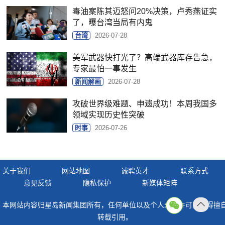
毒油案陈其迈怒问20%决策，卢秀燕证实
了，曝台湾当局有内鬼
台湾
2026-07-28
美军武器快打光了？高端武器库存告急，
专家最怕一事发生
新闻解画
2026-07-28
攻破世界级难题、申遗成功！本周我国多
领域实现历史性突破
时事
2026-07-26
关于我们
网站地图
诚聘英才
联系方式
意见反馈
隐私保护
新媒体矩阵
本网站内容归星岛新闻集团所有，任何单位以及个人未经许可，不得擅
返回
转载引用。