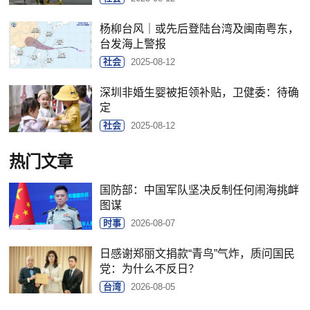
杨柳台风｜或先后登陆台湾及闽南粤东，
台发海上警报
社会
2025-08-12
深圳非婚生婴被拒领补贴，卫健委：待确
定
社会
2025-08-12
热门文章
国防部：中国军队坚决反制任何闹海挑衅
图谋
时事
2026-08-07
日感谢郑丽文捐款“青鸟”气炸，质问国民
党：为什么不反日？
台湾
2026-08-05