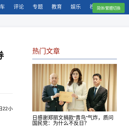
车
评论
专题
教育
娱乐
视频
简体/繁體切換
热门文章
券
日22小
日感谢郑丽文捐款“青鸟”气炸，质问
国民党：为什么不反日？