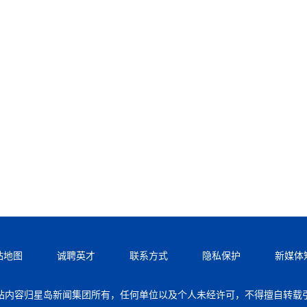
站地图
诚聘英才
联系方式
隐私保护
新媒体
站内容归星岛新闻集团所有，任何单位以及个人未经许可，不得擅自转载