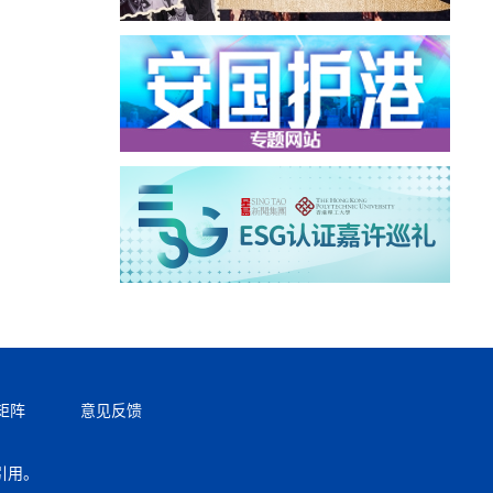
矩阵
意见反馈
引用。
返回顶部