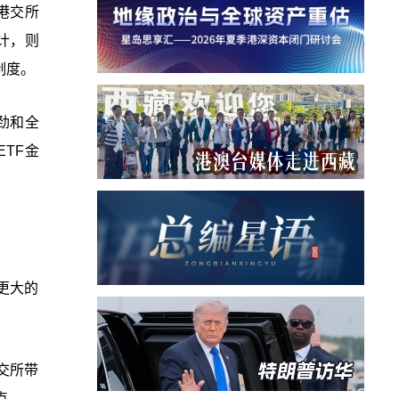
港交所
计，则
制度。
强劲和全
TF金
更大的
交所带
点。