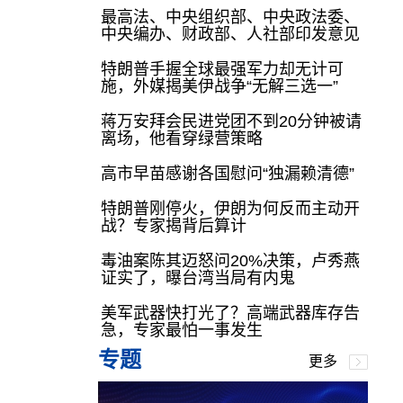
最高法、中央组织部、中央政法委、
中央编办、财政部、人社部印发意见
特朗普手握全球最强军力却无计可
施，外媒揭美伊战争“无解三选一”
蒋万安拜会民进党团不到20分钟被请
离场，他看穿绿营策略
高市早苗感谢各国慰问“独漏赖清德”
特朗普刚停火，伊朗为何反而主动开
战？专家揭背后算计
毒油案陈其迈怒问20%决策，卢秀燕
证实了，曝台湾当局有内鬼
美军武器快打光了？高端武器库存告
急，专家最怕一事发生
专题
更多