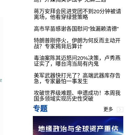
蒋万安拜会民进党团不到20分钟被请
离场，他看穿绿营策略
高市早苗感谢各国慰问“独漏赖清德”
特朗普刚停火，伊朗为何反而主动开
战？专家揭背后算计
毒油案陈其迈怒问20%决策，卢秀燕
证实了，曝台湾当局有内鬼
美军武器快打光了？高端武器库存告
急，专家最怕一事发生
攻破世界级难题、申遗成功！本周我
国多领域实现历史性突破
专题
更多