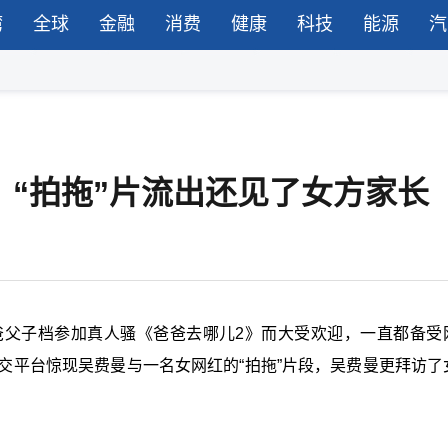
湾
全球
金融
消费
健康
科技
能源
汽
？“拍拖”片流出还见了女方家长
爸父子档参加真人骚《爸爸去哪儿
2
》而大受欢迎，一直都备受
交平台惊现吴费曼与一名女网红的“拍拖”片段，吴费曼更拜访了