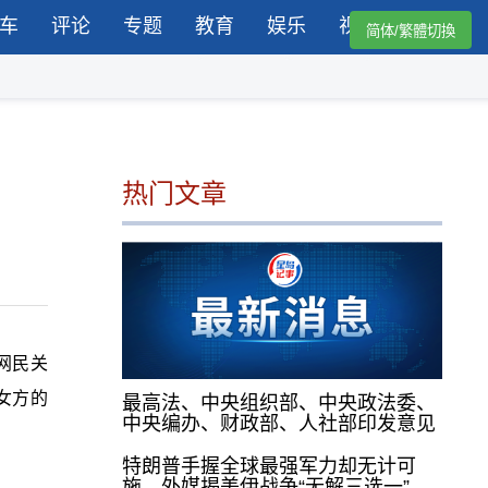
车
评论
专题
教育
娱乐
视频
简体/繁體切換
热门文章
网民关
女方的
最高法、中央组织部、中央政法委、
中央编办、财政部、人社部印发意见
特朗普手握全球最强军力却无计可
施，外媒揭美伊战争“无解三选一”