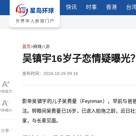
快讯
时事
香港
台
首页
>
麻辣八卦
吴镇宇16岁子恋情疑曝光
发布时间：2024-10-26 09:16
影帝吴镇宇的儿子吴费曼（
Feynman
），早前与爸
注。转眼间吴费曼已
16
岁，已进入拍拖之龄，近日社
家，与长辈见面。