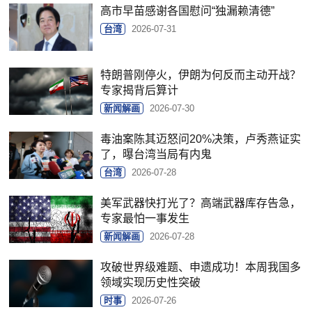
高市早苗感谢各国慰问“独漏赖清德”
台湾
2026-07-31
特朗普刚停火，伊朗为何反而主动开战？
专家揭背后算计
新闻解画
2026-07-30
毒油案陈其迈怒问20%决策，卢秀燕证实
了，曝台湾当局有内鬼
台湾
2026-07-28
美军武器快打光了？高端武器库存告急，
专家最怕一事发生
新闻解画
2026-07-28
攻破世界级难题、申遗成功！本周我国多
领域实现历史性突破
时事
2026-07-26