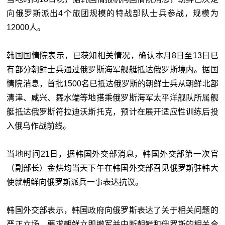
向俄罗斯派出4个旅团规模的特战部队士兵参战，规模为
12000人。
韩国国情院表示，已获知相关情况，确认本月8日至13日已
有部分朝鲜士兵通过俄罗斯海军舰艇抵达俄罗斯境内。据国
情院消息，首批1500名已抵达俄罗斯的朝鲜士兵从朝鲜北部
清津、咸兴、舞水端等地搭乘俄罗斯海军太平洋舰队所属舰
艇抵达俄罗斯符拉迪沃斯托克，预计在展开适应性训练后投
入俄乌作战前线。
当地时间21日，据韩国外交部消息，韩国外交部第一次官
（副部长）金烘均当天下午在韩国外交部召见俄罗斯驻韩大
使就朝鲜向俄罗斯派兵一事表达抗议。
韩国外交部表示，韩国政府向俄罗斯表达了关于相关问题的
严正立场，要求朝鲜立即撤军并中断朝鲜和俄罗斯的相关合