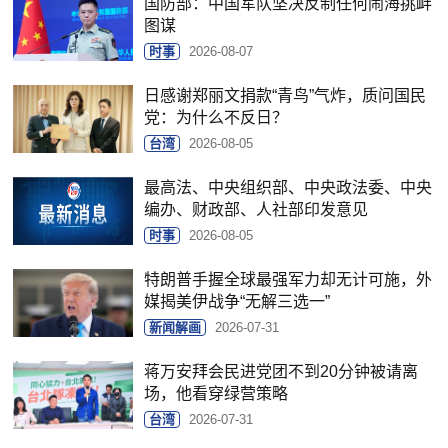
国防部：中国军队坚决反制任何闹海挑衅
图谋
时事
2026-08-07
日感谢郑丽文捐款“青鸟”气炸，质问国民
党：为什么不反日？
台湾
2026-08-05
最高法、中央组织部、中央政法委、中央
编办、财政部、人社部印发意见
时事
2026-08-05
特朗普手握全球最强军力却无计可施，外
媒揭美伊战争“无解三选一”
新闻解画
2026-07-31
蒋万安拜会民进党团不到20分钟被请离
场，他看穿绿营策略
台湾
2026-07-31