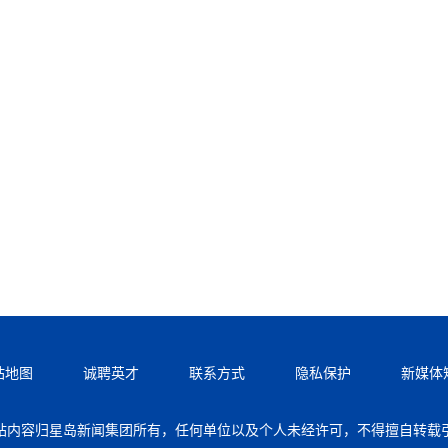
站地图
诚聘英才
联系方式
隐私保护
新媒体
站内容归星岛新闻集团所有，任何单位以及个人未经许可，不得擅自转载