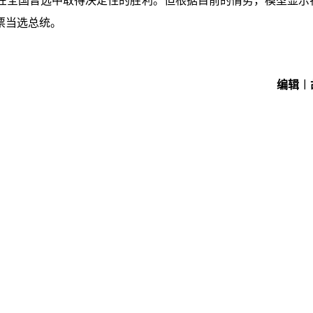
在全国普选中取得决定性的胜利。但根据目前的情势，模型显示
人票当选总统。
编辑︱