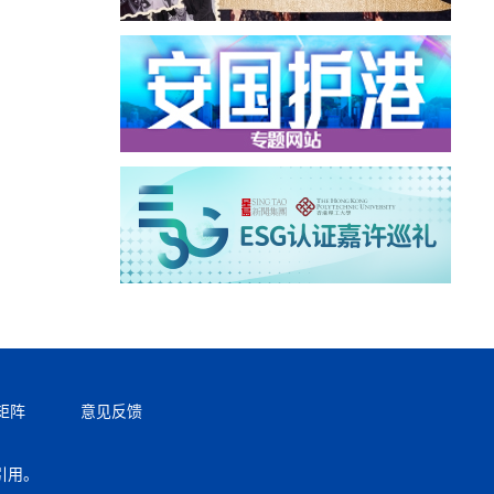
矩阵
意见反馈
引用。
返回顶部