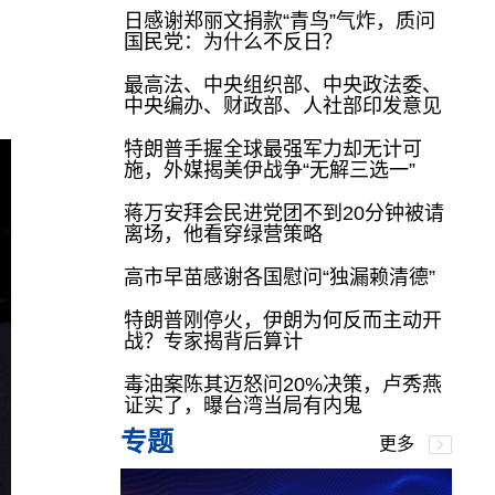
日感谢郑丽文捐款“青鸟”气炸，质问
国民党：为什么不反日？
最高法、中央组织部、中央政法委、
中央编办、财政部、人社部印发意见
特朗普手握全球最强军力却无计可
施，外媒揭美伊战争“无解三选一”
蒋万安拜会民进党团不到20分钟被请
离场，他看穿绿营策略
高市早苗感谢各国慰问“独漏赖清德”
特朗普刚停火，伊朗为何反而主动开
战？专家揭背后算计
毒油案陈其迈怒问20%决策，卢秀燕
证实了，曝台湾当局有内鬼
专题
更多