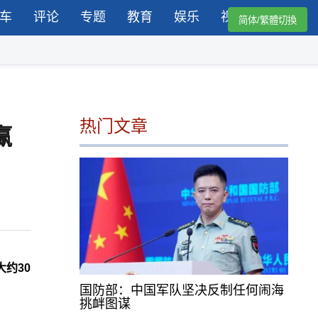
车
评论
专题
教育
娱乐
视频
简体/繁體切換
热门文章
赢
约30
国防部：中国军队坚决反制任何闹海
挑衅图谋