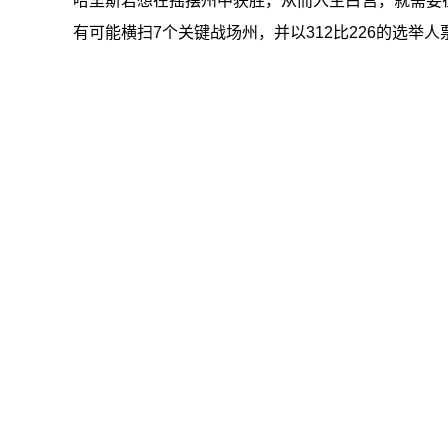
哈里斯若想在摇摆州中获胜，从而入主白宫，就需要
有可能横扫7个关键战场州，并以312比226的选举