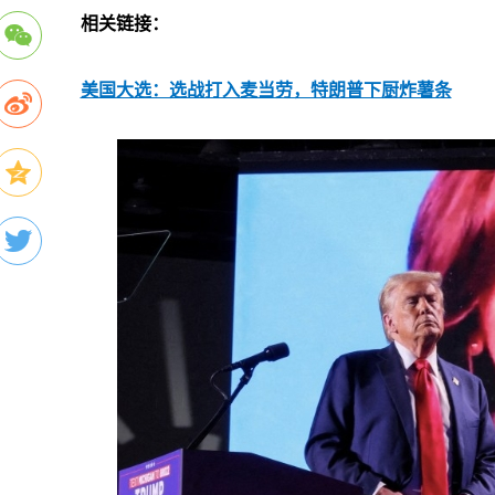
相关链接：
美国大选：选战打入麦当劳，特朗普下厨炸薯条