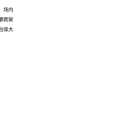
园，场内
攀爬架
包保大