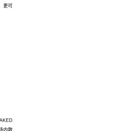
，更可
KED
场内散