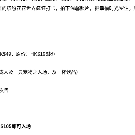
区的缤纷花花世界疯狂打卡，拍下温馨照片，把幸福时光留住。
】
$49，原价：HK$196起）
包一位成人及一只宠物之入场，及一杯饮品）
日发售
 $105即可入场