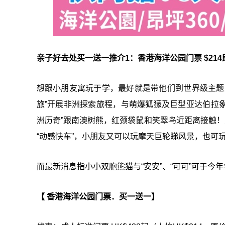
亲子好去处买一送一推介1：香港海洋公园门票 $214
想跟小朋友寓玩于学，最好就是带他们到世界级主题
旅”开展非洲探索旅程，与萌爆狐獴及巨型亚达伯拉象
洲历奇”跟南澳树熊，红颈袋鼠和笑翠鸟近距离接触！
“动感快车”，小朋友又可以玩摩天巨轮睇风景，也可
而最新消息指小小双胞熊猫与“安安”、“可可”可于今年
【 香港海洋公园门票．买一送一】