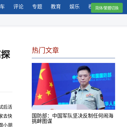
车
评论
专题
教育
娱乐
视频
简体/繁體切換
热门文章
高探
试后活
国防部：中国军队坚决反制任何闹海
家去快
挑衅图谋
飞跟小朋