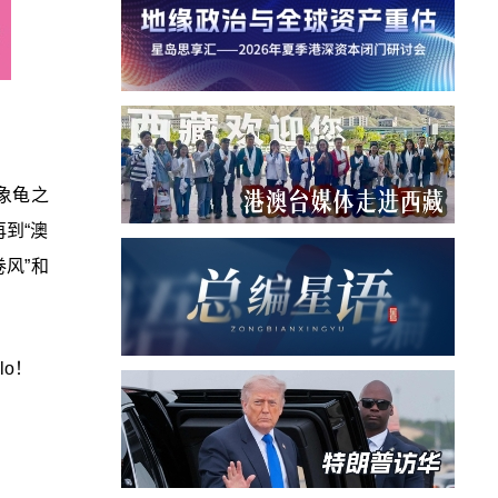
象龟之
到“澳
风”和
lo！