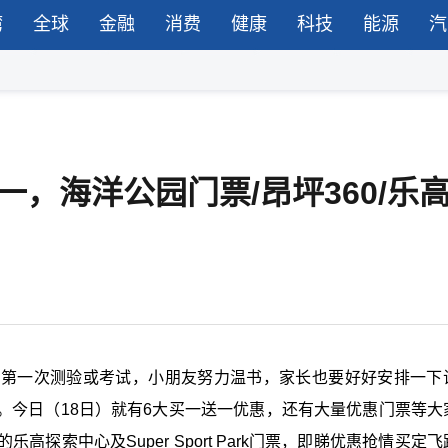
湾
全球
金融
消费
健康
科技
能源
汽
，海洋公园门票/昂坪360/乐
的第一次测验或考试，小朋友努力温书，家长也要好好安排一下
。今日（18日）就有6大买一送一优惠，还有大量优惠门票等大
探索中心及Super Sport Park门票，即睇优惠抢情买定