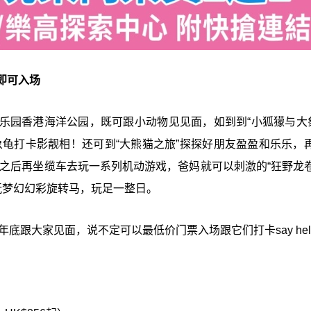
即可入场
乐园香港海洋公园，既可跟小动物见见面，如到到“小狐獴与大
龟打卡影靓相！还可到“大熊猫之旅”探探好朋友盈盈和乐乐，再
之后再坐缆车去玩一系列机动游戏，爸妈就可以刺激的“狂野龙卷
玩梦幻幻彩旋转马，玩足一整日。
年底跟大家见面，说不定可以最低价门票入场跟它们打卡say hel