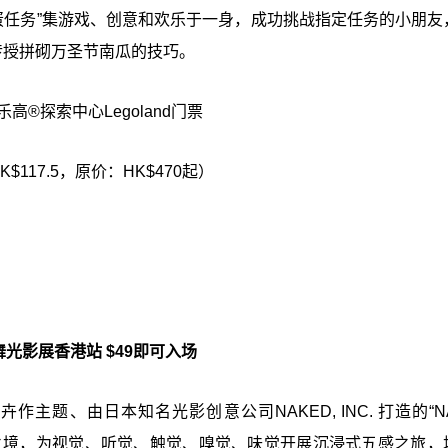
捣蛋任务”集游戏、创意和欢乐于一身，成功挑战指定任务的小朋友
传授拼砌万圣节南瓜的技巧。
高®探索中心Legoland门票
117.5，原价：HK$470起）
舞光影展香港站 $49即可入场
题、由日本知名光影创意公司NAKED, INC. 打造的“NA
朵之境，为视觉、听觉、触觉、嗅觉、味觉开展沉浸式五感之旅，