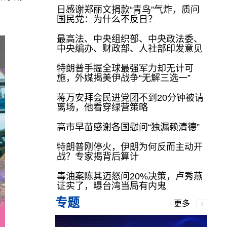
日感谢郑丽文捐款“青鸟”气炸，质问
国民党：为什么不反日？
最高法、中央组织部、中央政法委、
中央编办、财政部、人社部印发意见
特朗普手握全球最强军力却无计可
施，外媒揭美伊战争“无解三选一”
蒋万安拜会民进党团不到20分钟被请
离场，他看穿绿营策略
高市早苗感谢各国慰问“独漏赖清德”
特朗普刚停火，伊朗为何反而主动开
战？专家揭背后算计
毒油案陈其迈怒问20%决策，卢秀燕
证实了，曝台湾当局有内鬼
专题
更多