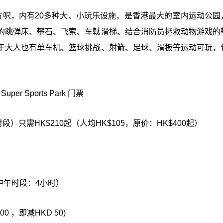
,000平方呎，内有20多种大、小玩乐设施，是香港最大的室内运动公
的跳弹床、攀石、飞索、车軚滑梯、结合消防员拯救动物游戏的
于大人也有单车机、篮球挑战、射箭、足球、滑板等运动可玩，
per Sports Park 门票
午/晚时段）只需HK$210起（人均HK$105，原价：HK$400起）
中午时段：4小时）
0 ，即减HKD 50)