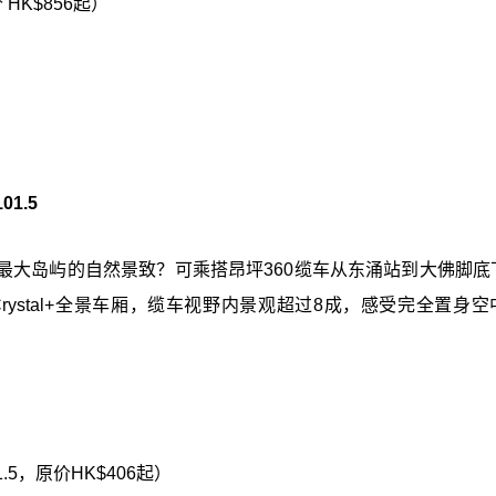
HK$856起）
1.5
最大岛屿的自然景致？可乘搭昂坪360缆车从东涌站到大佛脚底
ystal+全景车厢，缆车视野内景观超过8成，感受完全置身空
.5，原价HK$406起）