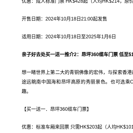
优惠：成人标准门票 HK$428起（人均HK$214，原价 
开售日期：2024年10月18日21:00起发售
适用日期：2024年10月18日至2025年1月6日
亲子好去处买一送一推介2：昂坪360缆车门票 低至$10
想一睹世界上第二大的青铜佛像的宏伟，与探索香港
途远眺南中国海和昂坪高原的秀丽景色。也可选乘Cr
趣。
【买一送一．昂坪360缆车门票】
优惠：标准车厢来回票 只需HK$203起（人均HK$101