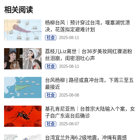
相关阅读
杨柳台风｜预计穿过台湾，堰塞湖忧溃
决，花莲拟定避难计划
社会
2025-08-11
荔枝儿Liz离世｜台36岁美妆网红骤逝粉
丝泪崩，闺密泪吐心声
社会
2025-08-11
台风杨柳 | 路径或直冲台湾，下周三至五
最接近
社会
2025-08-08
基孔肯尼亚热｜台首宗大陆输入个案，女
子自广东返台后确诊
社会
2025-08-07
台湾宜兰外海6.2级地震，冲绳有震感