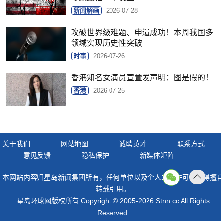
新闻解画
2026-07-28
攻破世界级难题、申遗成功！本周我国多
领域实现历史性突破
时事
2026-07-26
香港知名女演员宣萱发声明：图是假的！
香港
2026-07-25
关于我们
网站地图
诚聘英才
联系方式
意见反馈
隐私保护
新媒体矩阵
本网站内容归星岛新闻集团所有，任何单位以及个人未经许可，不得擅
返回
转载引用。
顶部
星岛环球网版权所有 Copyright © 2005-2026 Stnn.cc All Rights
Reserved.