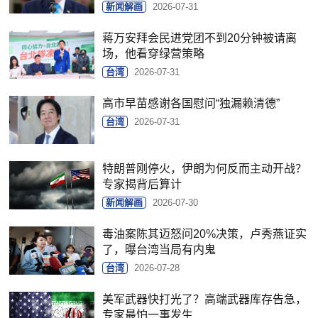
新闻解画
2026-07-31
蒋万安拜会民进党团不到20分钟被请离
场，他看穿绿营策略
台湾
2026-07-31
高市早苗感谢各国慰问“独漏赖清德”
台湾
2026-07-31
特朗普刚停火，伊朗为何反而主动开战？
专家揭背后算计
新闻解画
2026-07-30
毒油案陈其迈怒问20%决策，卢秀燕证实
了，曝台湾当局有内鬼
台湾
2026-07-28
美军武器快打光了？高端武器库存告急，
专家最怕一事发生