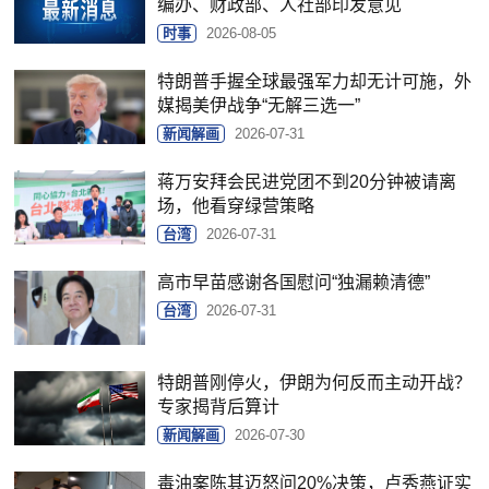
编办、财政部、人社部印发意见
时事
2026-08-05
特朗普手握全球最强军力却无计可施，外
媒揭美伊战争“无解三选一”
新闻解画
2026-07-31
蒋万安拜会民进党团不到20分钟被请离
场，他看穿绿营策略
台湾
2026-07-31
高市早苗感谢各国慰问“独漏赖清德”
台湾
2026-07-31
特朗普刚停火，伊朗为何反而主动开战？
专家揭背后算计
新闻解画
2026-07-30
毒油案陈其迈怒问20%决策，卢秀燕证实