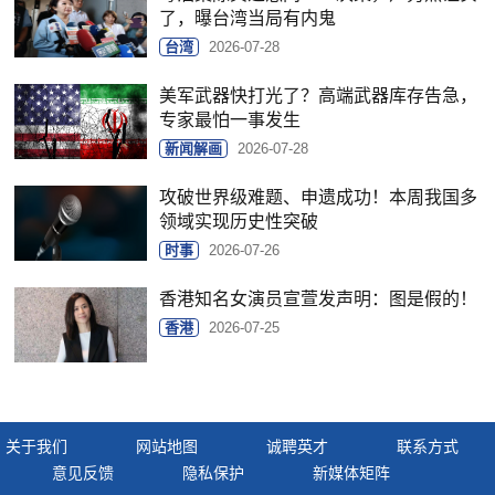
了，曝台湾当局有内鬼
台湾
2026-07-28
美军武器快打光了？高端武器库存告急，
专家最怕一事发生
新闻解画
2026-07-28
攻破世界级难题、申遗成功！本周我国多
领域实现历史性突破
时事
2026-07-26
香港知名女演员宣萱发声明：图是假的！
香港
2026-07-25
关于我们
网站地图
诚聘英才
联系方式
意见反馈
隐私保护
新媒体矩阵