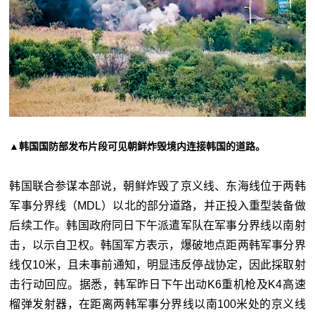
▲韩国国防部发布片段可见朝鲜炸毁境内连接韩国的道路。
韩国联合参谋本部说，朝鲜炸毁了京义线、东海线位于两韩
军事分界线（MDL）以北的部分道路，并正投入重型装备做
后续工作。韩国政府同日下午派遣军队在军事分界线以南射
击，以示自卫权。韩国军方表示，爆破地点距两韩军事分界
线仅10米，且未事前通知，明显违反停战协定，因此採取射
击行动回应。据悉，韩军昨日下午出动K6重机枪及K4高速
榴弹发射器，在距离两韩军事分界线以南100米处的京义线