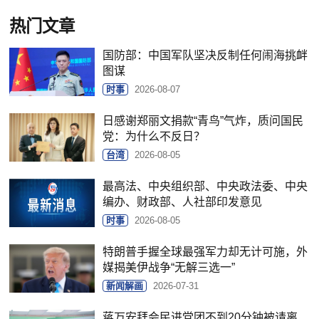
热门文章
国防部：中国军队坚决反制任何闹海挑衅
图谋
时事
2026-08-07
日感谢郑丽文捐款“青鸟”气炸，质问国民
党：为什么不反日？
台湾
2026-08-05
最高法、中央组织部、中央政法委、中央
编办、财政部、人社部印发意见
时事
2026-08-05
特朗普手握全球最强军力却无计可施，外
媒揭美伊战争“无解三选一”
新闻解画
2026-07-31
蒋万安拜会民进党团不到20分钟被请离