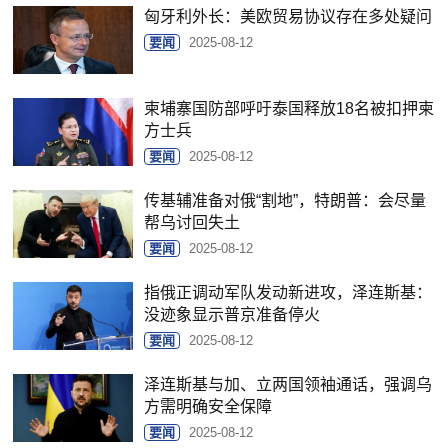
匈牙利外长：美欧贸易协议存在多处疑问
要闻
2025-08-12
柬埔寨国防部呼吁泰国释放18名被扣押柬
方士兵
要闻
2025-08-12
传基辅准备对俄“割地”，特朗普：会尽量
帮乌讨回失土
要闻
2025-08-12
指俄正调动军队发动新进攻，泽连斯基：
没迹象显示普京准备停火
要闻
2025-08-12
泽连斯基与加、立两国领袖通话，强调乌
方需明确安全保障
要闻
2025-08-12