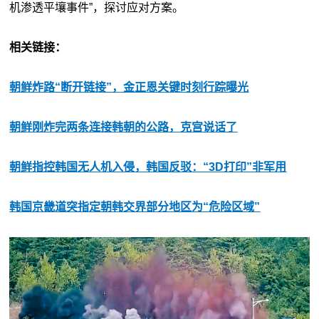
机渗透平壤事件”，探讨应对方案。
相关链接：
朝鲜炸路“断开链接”，金正恩关键时刻行踪曝光
朝鲜刚炸完两条连接韩朝的公路，克宫说话了
朝鲜指控韩国无人机入侵，韩国反驳：“3D打印”非军用
韩国京畿道突指定朝韩交界部分地区为“危险区域”