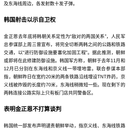
及东海线周边，各发射数十发子弹。
韩国射击以示自卫权
金正恩去年底将韩朝关系定性为“敌对的两国关系”，人民军
总参谋部上周三曾宣布，将完全切断两韩之间的公路和铁路
交通，以“进行防御设施要塞化加固工程”。据此推测，朝鲜
或即将在此修建防御设施。韩国军方称，朝鲜于去年11月和
12月已分别在东海线和京义线一带埋地雷。联合参谋本部
指，朝鲜昨日在宽约20米的两条铁路沿线埋设TNT炸药，京
义线被炸毁的长度约70米，东海线稍微短一些。现在剩下的
两韩连接公路实际上只有板门店共同警备区。
表明金正恩不打算谈判
韩国统一部发布声明谴责朝鲜举动，指京义线、东海线铁路