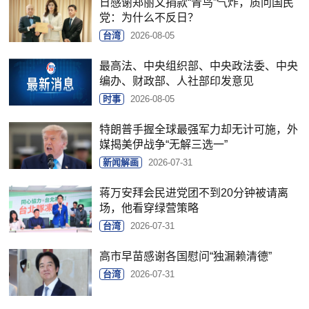
日感谢郑丽文捐款“青鸟”气炸，质问国民
党：为什么不反日？
台湾
2026-08-05
最高法、中央组织部、中央政法委、中央
编办、财政部、人社部印发意见
时事
2026-08-05
特朗普手握全球最强军力却无计可施，外
媒揭美伊战争“无解三选一”
新闻解画
2026-07-31
蒋万安拜会民进党团不到20分钟被请离
场，他看穿绿营策略
台湾
2026-07-31
高市早苗感谢各国慰问“独漏赖清德”
台湾
2026-07-31