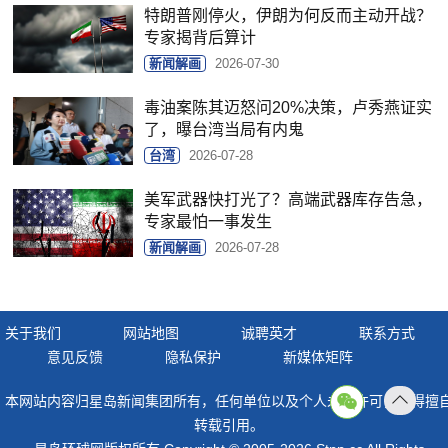
特朗普刚停火，伊朗为何反而主动开战？
专家揭背后算计
新闻解画
2026-07-30
毒油案陈其迈怒问20%决策，卢秀燕证实
了，曝台湾当局有内鬼
台湾
2026-07-28
美军武器快打光了？高端武器库存告急，
专家最怕一事发生
新闻解画
2026-07-28
关于我们
网站地图
诚聘英才
联系方式
意见反馈
隐私保护
新媒体矩阵
本网站内容归星岛新闻集团所有，任何单位以及个人未经许可，不得擅
返回
转载引用。