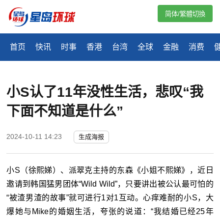
简体/繁體切換
首页
快讯
时事
香港
台湾
全球
金融
消费
小S认了11年没性生活，悲叹“我
下面不知道是什么”
2024-10-11 14:23
生成海报
小S（徐熙娣）、派翠克主持的东森《小姐不熙娣》，近日
邀请到韩国猛男团体“Wild Wild”，只要讲出被公认最可怕的
“被渣男渣的故事”就可进行1对1互动。心痒难耐的小S，大
爆她与Mike的婚姻生活，夸张的说道：“我结婚已经25年