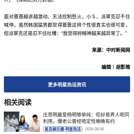
面对蔷蔷越讲越激动、无法控制怒火，小Ｓ、派翠克忍不住
喊停，虽然韩国猛男都觉得蔷蔷这样个性很真实也很可爱，
但派翠克还是忍不住吐槽：“我觉得妳精神越来越异常了。”
来源：中时新闻网
编辑︱胡影雅
更多
明星热话
资讯
相关阅读
庄思明最爱杨明够单纯：佢好易畀人呃同
利用，爆老公曾经唔定性晚晚有约
星岛娱乐圈-明星热话
2026-08-06