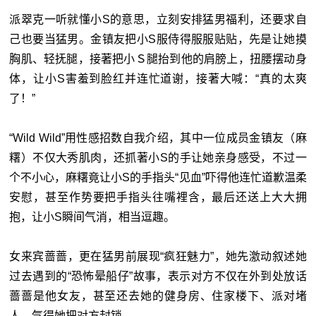
派翠克一听就懂小S的意思，立刻安排猛男福利，还要求自
己也要当猛男。金镇友把小S服侍得服服贴贴，先是让她摸
胸肌、轻抚腿，接著把小Ｓ腿抬到他的肩膀上，扭腰摆动身
体，让小S害羞到脸红并连忙道谢，接著大喊：“真的太爽
了！”
“Wild Wild”用性感招数自我介绍，其中一位成员金镇友（麻
糬）不仅大秀肌肉，还抓著小S的手让她亲身感受，不过一
个不小心，麻糬竟让小S的手指头“见血”吓得他连忙道歉温柔
安慰，甚至作势要把手指头往嘴裡含，最后还送上大大拥
抱，让小S瞬间气消，相当逗趣。
女来宾蔷蔷，更在猛男前展现“疯狂魅力”，她先激动叙述她
过去遇到的“恐怖晕船仔”故事，表示对方不仅在外到处放话
蔷蔷是他女友，甚至还去她的健身房、住家楼下、派对堵
人，气得她把对方封锁。