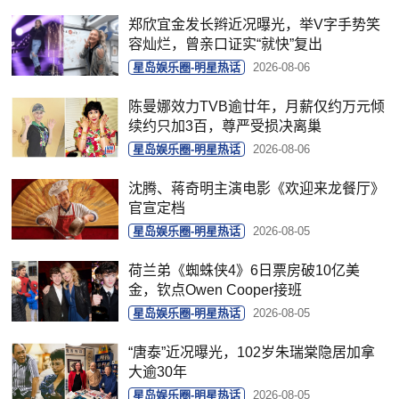
郑欣宜金发长辫近况曝光，举V字手势笑
容灿烂，曾亲口证实“就快”复出
星岛娱乐圈-明星热话
2026-08-06
陈曼娜效力TVB逾廿年，月薪仅约万元倾
续约只加3百，尊严受损决离巢
星岛娱乐圈-明星热话
2026-08-06
沈腾、蒋奇明主演电影《欢迎来龙餐厅》
官宣定档
星岛娱乐圈-明星热话
2026-08-05
荷兰弟《蜘蛛侠4》6日票房破10亿美
金，钦点Owen Cooper接班
星岛娱乐圈-明星热话
2026-08-05
“唐泰”近况曝光，102岁朱瑞棠隐居加拿
大逾30年
星岛娱乐圈-明星热话
2026-08-05