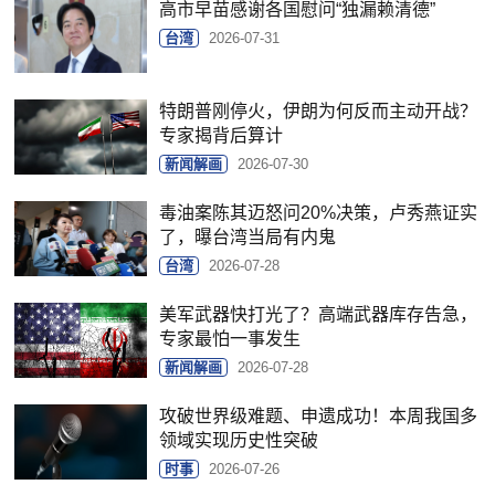
高市早苗感谢各国慰问“独漏赖清德”
台湾
2026-07-31
特朗普刚停火，伊朗为何反而主动开战？
专家揭背后算计
新闻解画
2026-07-30
毒油案陈其迈怒问20%决策，卢秀燕证实
了，曝台湾当局有内鬼
台湾
2026-07-28
美军武器快打光了？高端武器库存告急，
专家最怕一事发生
新闻解画
2026-07-28
攻破世界级难题、申遗成功！本周我国多
领域实现历史性突破
时事
2026-07-26