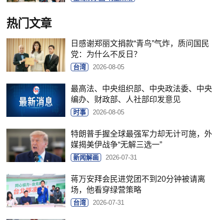
热门文章
日感谢郑丽文捐款“青鸟”气炸，质问国民
党：为什么不反日？
台湾
2026-08-05
最高法、中央组织部、中央政法委、中央
编办、财政部、人社部印发意见
时事
2026-08-05
特朗普手握全球最强军力却无计可施，外
媒揭美伊战争“无解三选一”
新闻解画
2026-07-31
蒋万安拜会民进党团不到20分钟被请离
场，他看穿绿营策略
台湾
2026-07-31