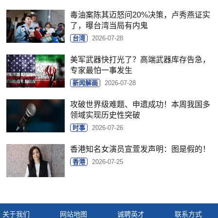
毒油案陈其迈怒问20%决策，卢秀燕证实
了，曝台湾当局有内鬼
台湾
2026-07-28
美军武器快打光了？高端武器库存告急，
专家最怕一事发生
新闻解画
2026-07-28
攻破世界级难题、申遗成功！本周我国多
领域实现历史性突破
时事
2026-07-26
香港知名女演员宣萱发声明：图是假的！
香港
2026-07-25
关于我们
网站地图
诚聘英才
联系方式