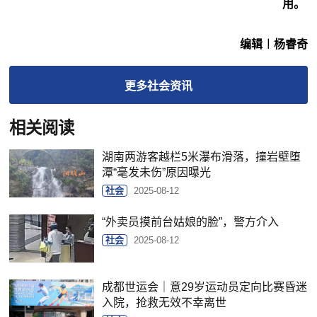
用。
编辑︱杨睿奇
更多
社会
资讯
相关阅读
湖南两游客越栏5米瀑布滑落，撞岩壁堕
潭“毫发未伤”原因曝光
社会
2025-08-12
“外卖员摸前台姑娘的脸”，警方介入
社会
2025-08-12
成都世运会｜意29岁运动员定向比赛昏迷
入院，抢救无效不幸离世