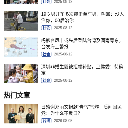
社会
2025-08-12
19岁男开车多次撞击单车男，叫嚣：没人
治你，00后治你
社会
2025-08-12
杨柳台风｜或先后登陆台湾及闽南粤东，
台发海上警报
社会
2025-08-12
深圳非婚生婴被拒领补贴，卫健委：待确
定
社会
2025-08-12
热门文章
日感谢郑丽文捐款“青鸟”气炸，质问国民
党：为什么不反日？
台湾
2026-08-05