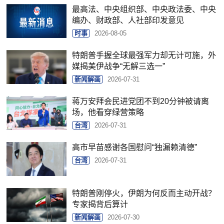
最高法、中央组织部、中央政法委、中央
编办、财政部、人社部印发意见
时事
2026-08-05
特朗普手握全球最强军力却无计可施，外
媒揭美伊战争“无解三选一”
新闻解画
2026-07-31
蒋万安拜会民进党团不到20分钟被请离
场，他看穿绿营策略
台湾
2026-07-31
高市早苗感谢各国慰问“独漏赖清德”
台湾
2026-07-31
特朗普刚停火，伊朗为何反而主动开战？
专家揭背后算计
新闻解画
2026-07-30