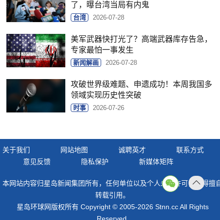
了，曝台湾当局有内鬼
台湾
2026-07-28
美军武器快打光了？高端武器库存告急，
专家最怕一事发生
新闻解画
2026-07-28
攻破世界级难题、申遗成功！本周我国多
领域实现历史性突破
时事
2026-07-26
关于我们
网站地图
诚聘英才
联系方式
意见反馈
隐私保护
新媒体矩阵
本网站内容归星岛新闻集团所有，任何单位以及个人未经许可，不得擅
返回
转载引用。
顶部
星岛环球网版权所有 Copyright © 2005-2026 Stnn.cc All Rights
Reserved.