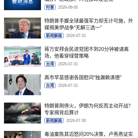
时事
2026-08-05
特朗普手握全球最强军力却无计可施，外
媒揭美伊战争“无解三选一”
新闻解画
2026-07-31
蒋万安拜会民进党团不到20分钟被请离
场，他看穿绿营策略
台湾
2026-07-31
高市早苗感谢各国慰问“独漏赖清德”
台湾
2026-07-31
特朗普刚停火，伊朗为何反而主动开战？
专家揭背后算计
新闻解画
2026-07-30
毒油案陈其迈怒问20%决策，卢秀燕证实