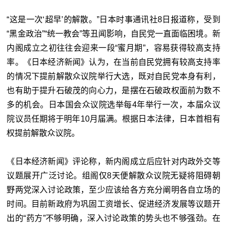
“这是一次‘超早’的解散。”日本时事通讯社8日报道称，受到
“黑金政治”“统一教会”等丑闻影响，自民党一直面临困境。新
内阁成立之初往往会迎来一段“蜜月期”，容易获得较高支持
率。《日本经济新闻》认为，在当前自民党拥有较高支持率
的情况下提前解散众议院举行大选，既对自民党本身有利，
也有助于提升石破茂的向心力，是摆在石破政权面前为数不
多的机会。日本国会众议院选举每4年举行一次，本届众议
院议员任期将于明年10月届满。根据日本法律，日本首相有
权提前解散众议院。
《日本经济新闻》评论称，新内阁成立后应针对内政外交等
议题展开广泛讨论。组阁仅8天便解散众议院无疑将阻碍朝
野两党深入讨论政策，至少应该给各方充分阐明各自立场的
时间。目前新政府为巩固工资增长、促进经济发展等议题开
出的“药方”不够明确，深入讨论政策的势头也不够强劲。在